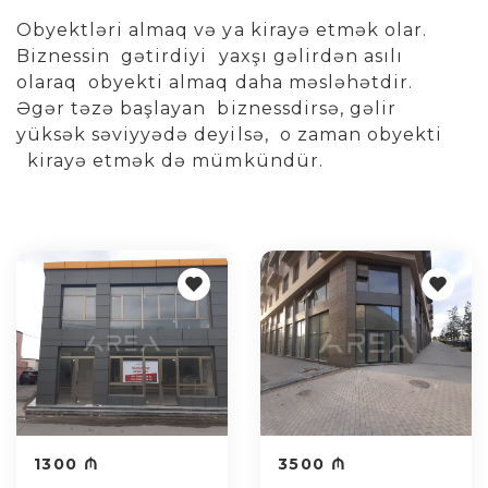
Obyektləri almaq və ya kirayə etmək olar.
Biznessin gətirdiyi yaxşı gəlirdən asılı
olaraq obyekti almaq daha məsləhətdir.
Əgər təzə başlayan biznessdirsə, gəlir
yüksək səviyyədə deyilsə, o zaman obyekti
kirayə etmək də mümkündür.
1300 ₼
3500 ₼