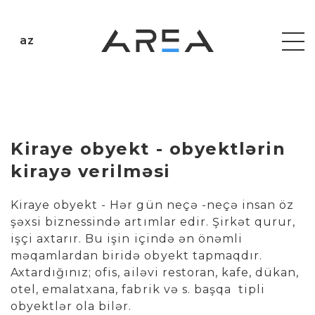
az
Kiraye obyekt - obyektlərin
kirayə verilməsi
Kiraye obyekt - Hər gün neçə -neçə insan öz
şəxsi biznessində artımlar edir. Şirkət qurur,
işçi axtarır. Bu işin içində ən önəmli
məqamlardan biridə obyekt tapmaqdır.
Axtardığınız; ofis, ailəvi restoran, kafe, dükan,
otel, emalatxana, fabrik və s. başqa tipli
obyektlər ola bilər.