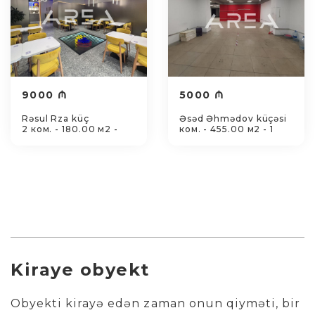
9000 ₼
5000 ₼
Rəsul Rza küç
Əsəd Əhmədov küçəsi
2 ком. - 180.00 м2 -
ком. - 455.00 м2 - 1
Kiraye obyekt
Obyekti kirayə edən zaman onun qiyməti, bir