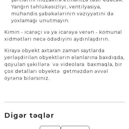
Yanğın təhlükəsizliyi, ventilyasiya,
mühəndis şəbəkələrinin vəziyyətini də
yoxlamağı unutmayın.
Kimin - icarəçi və ya icarəyə verən - komunal
xidmətləri necə ödədiyini aydınlaşdırın.
Kirayə obyekt axtaran zaman saytlarda
yerləşdirilən obyektlərin elanlarına baxdıqda,
qoyulan şəkillərə və videolara baxmaqla, bir
çox detalları obyektə getməzdən əvvəl
öyrənə bilərsiniz.
Digər təqlər