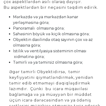
çox aspektlərdən asılı olaraq dəyişir.
Bu aspektlərdən bir neçəsini təqdim edirik.
Mərkəzdə və ya mərkəzdən kənar
yerləşməsinə görə;
Panoramalı olmasına görə;
Sahəsinin böyük və kiçik olmasına görə;
Obyektin daxilində otaq sayının çox və az
olmasına görə;
İstilik və ventilyasiya sisteminin olması
xidmətinə görə;
Təmirli və ya təmirsiz olmasına görə;
Əgər təmirli Obyektidirsə, təmir
keyfiyyətini qiymətləndirmək, yenidən
təmir edib etməməyi dəqiqləşdirmək
lazımdır. Çünki bu icarə müqaviləsi
bağlamağa və ya müəyyən bir müddət
üçün icarə dərəcəsindən və ya ödəniş
şərtlərini müzakirə etmənizə təsir edəcək.