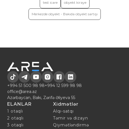
test icare
obyekt kiraye
Merkezde obyekt - Bakıda obyekt sartışı
+994 51 500 98 98
+994 12 599 98 98
office@area.az
Azərbaycan, Bakı, Zərifə Əliyeva 55
ELANLAR
Xidmətlər
1 otaqlı
Alqı-satqı
2 otaqlı
Təmir və dizayn
3 otaqlı
Qiymətləndirmə