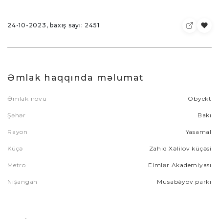
24-10-2023, baxış sayı: 2451
Əmlak haqqında məlumat
Əmlak növü
Obyekt
Şəhər
Bakı
Rayon
Yasamal
Küçə
Zahid Xəlilov küçəsi
Metro
Elmlər Akademiyası
Nişangah
Musabəyov parkı