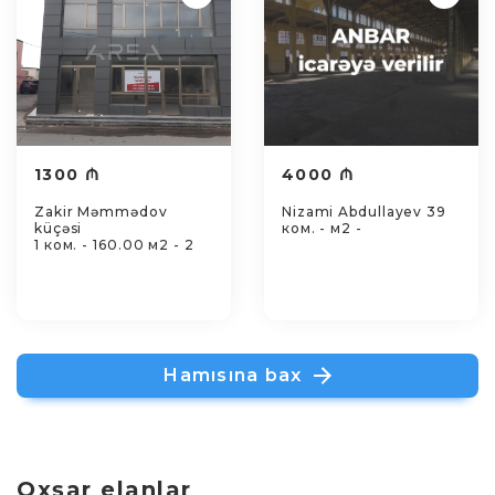
1300 ₼
4000 ₼
Zakir Məmmədov
Nizami Abdullayev 39
küçəsi
ком. - м2 -
1 ком. - 160.00 м2 - 2
Hamısına bax
Oxşar elanlar