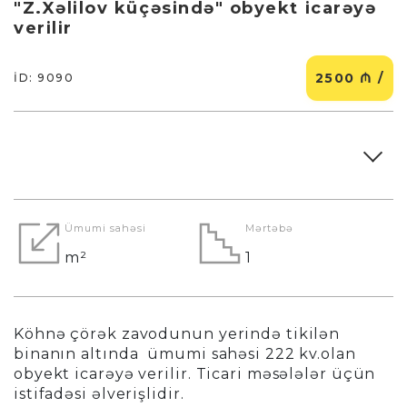
"Z.Xəlilov küçəsində" obyekt icarəyə
verilir
2500 ₼ /
İD: 9090
Ümumi sahəsi
Mərtəbə
m²
1
Köhnə çörək zavodunun yerində tikilən
binanın altında ümumi sahəsi 222 kv.olan
obyekt icarəyə verilir. Ticari məsələlər üçün
istifadəsi əlverişlidir.