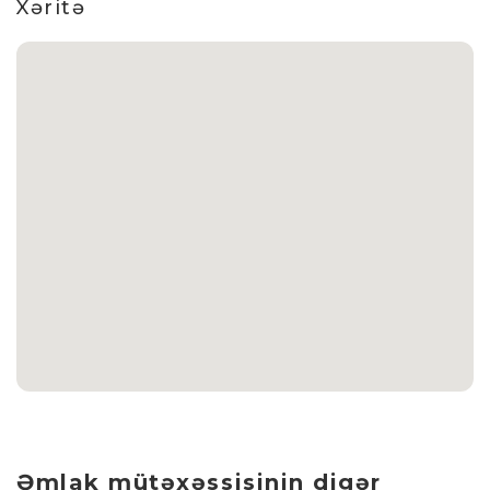
Xəritə
Əmlak mütəxəssisinin digər