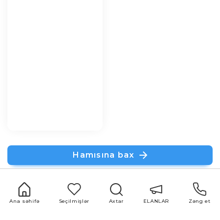
Hamısına bax
Ana səhifə
Seçilmişlər
Axtar
ELANLAR
Zəng et