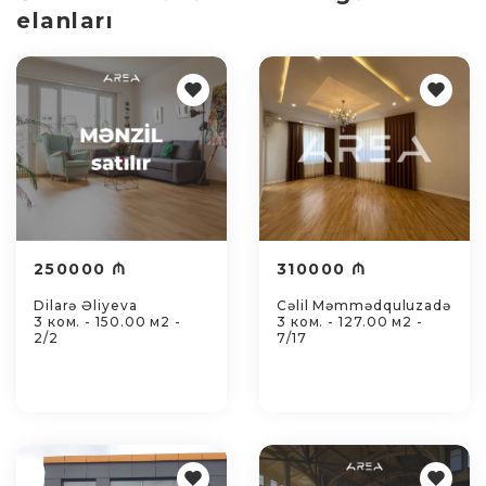
elanları
250000 ₼
310000 ₼
Dilarə Əliyeva
Cəlil Məmmədquluzadə
3 ком. - 150.00 м2 -
3 ком. - 127.00 м2 -
2/2
7/17