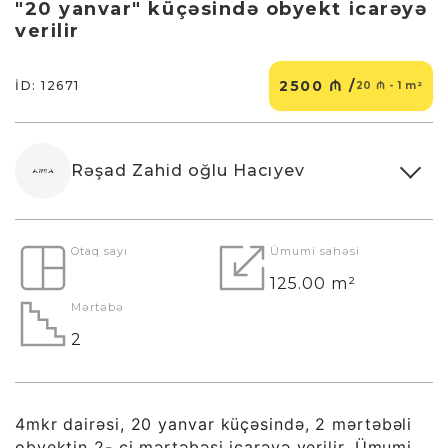
"20 yanvar" küçəsində obyekt icarəyə
verilir
2500 ₼ /
İD: 12671
20 ₼ - 1 m²
Rəşad Zahid oğlu Hacıyev
Otaq sayı
Ümumi sahəsi
125.00 m²
Mərtəbə
2
4mkr dairəsi, 20 yanvar küçəsində, 2 mərtəbəli
obyektin 2- ci mərtəbəsi icarəyə verilir.
Ümumi