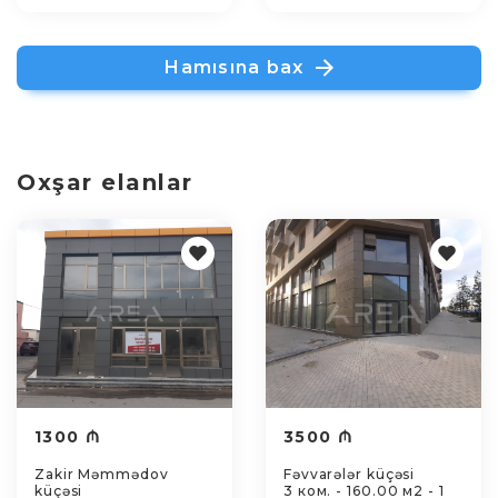
Hamısına bax
Oxşar elanlar
1300 ₼
3500 ₼
Zakir Məmmədov
Fəvvarələr küçəsi
küçəsi
3 ком. - 160.00 м2 - 1