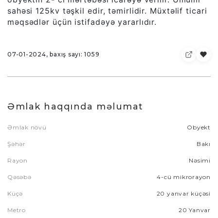
sahəsi 125kv təşkil edir, təmirlidir. Müxtəlif ticari
məqsədlər üçün istifadəyə yararlıdır.
07-01-2024, baxış sayı: 1059
Əmlak haqqında məlumat
Əmlak növü
Obyekt
Şəhər
Bakı
Rayon
Nəsimi
Qəsəbə
4-cü mikrorayon
Küçə
20 yanvar küçəsi
Metro
20 Yanvar