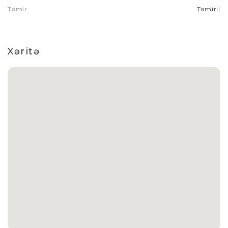
Təmir
Təmirli
Xəritə