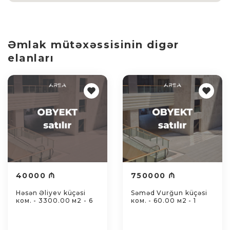
Əmlak mütəxəssisinin digər
elanları
40000 ₼
750000 ₼
Həsən Əliyev küçəsi
Səməd Vurğun küçəsi
ком. - 3300.00 м2 - 6
ком. - 60.00 м2 - 1