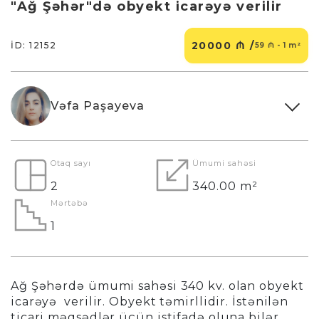
"Ağ Şəhər"də obyekt icarəyə verilir
20000 ₼ /
İD: 12152
59 ₼ - 1 m²
Vəfa Paşayeva
Otaq sayı
Ümumi sahəsi
2
340.00 m²
Mərtəbə
1
Ağ Şəhərdə ümumi sahəsi 340 kv. olan obyekt
icarəyə verilir. Obyekt təmirllidir. İstənilən
ticari məqsədlər üçün istifadə oluna bilər.