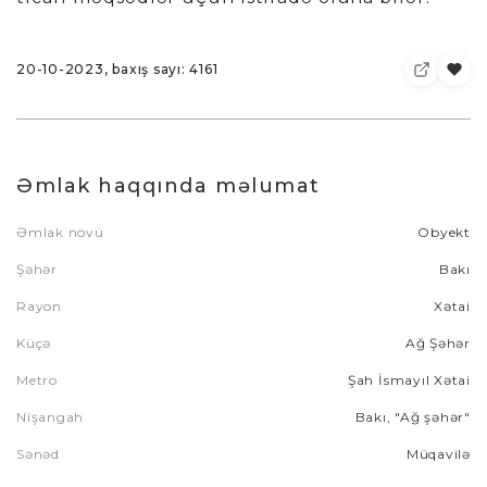
20-10-2023, baxış sayı: 4161
Əmlak haqqında məlumat
Əmlak növü
Obyekt
Şəhər
Bakı
Rayon
Xətai
Küçə
Ağ Şəhər
Metro
Şah İsmayıl Xətai
Nişangah
Bakı, "Ağ şəhər"
Sənəd
Müqavilə