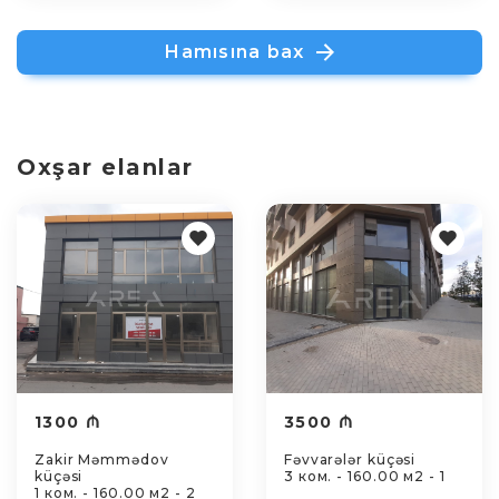
Hamısına bax
Oxşar elanlar
1300 ₼
3500 ₼
Zakir Məmmədov
Fəvvarələr küçəsi
küçəsi
3 ком. - 160.00 м2 - 1
1 ком. - 160.00 м2 - 2