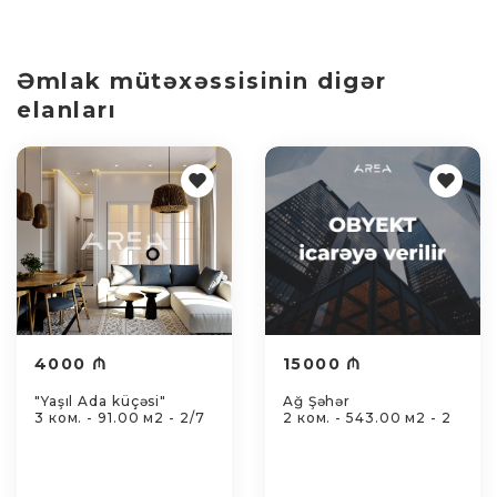
Əmlak mütəxəssisinin digər
elanları
4000 ₼
15000 ₼
"Yaşıl Ada küçəsi"
Ağ Şəhər
3 ком. - 91.00 м2 - 2/7
2 ком. - 543.00 м2 - 2