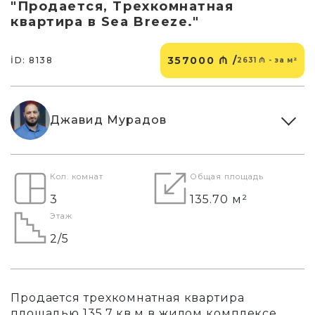
"Продается, Трехкомнатная
квартира в Sea Breeze."
357000 ₼ /
İD: 8138
2631 ₼ - за м²
Джавид Мурадов
Кол. комнат
Общая площадь
3
135.70 м²
Этаж
2/5
Продается трехкомнатная квартира
площадью 135,7 кв.м в жилом комплексе