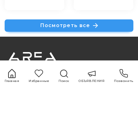
Посмотреть все
+994 51 500 98 98
+994 12 599 98 98
Главная
Избранные
Поиск
ОБЪЯВЛЕНИЯ
Позвонить
office@area.az
Азербайджан, Баку, Зарифа Алиева 55
ОБЪЯВЛЕНИЯ
Услуги
1 комнатная
Покупка и продажа
2 комнатная
недвижимости
3 комнатная
Ремонт и дизайн
4 комнатная
Оценка
5 комнатная
Исследования