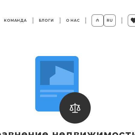
КОМАНДА
БЛОГИ
О НАС
₼
RU
равнение недвижимост