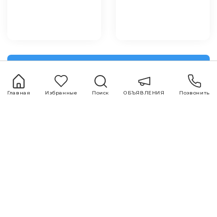
Посмотреть все
Главная
Избранные
Поиск
ОБЪЯВЛЕНИЯ
Позвонить
+994 51 500 98 98
+994 12 599 98 98
office@area.az
Азербайджан, Баку, Зарифа Алиева 55
ОБЪЯВЛЕНИЯ
Услуги
1 комнатная
Покупка и продажа
2 комнатная
недвижимости
3 комнатная
Ремонт и дизайн