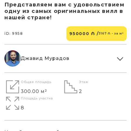
Представляем вам с удовольствием
одну из самых оригинальных вилл в
нашей стране!
950000 ₼ /
İD: 9958
3167 ₼ - за м²
Джавид Мурадов
Общая площадь
Этаж
300.00 м²
2
Площадь участка
8