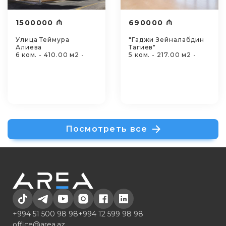
1500000 ₼
690000 ₼
Улица Теймура
"Гаджи Зейналабдин
Алиева
Тагиев"
6 ком. - 410.00 м2 -
5 ком. - 217.00 м2 -
Посмотреть все
+994 51 500 98 98
+994 12 599 98 98
office@area.az