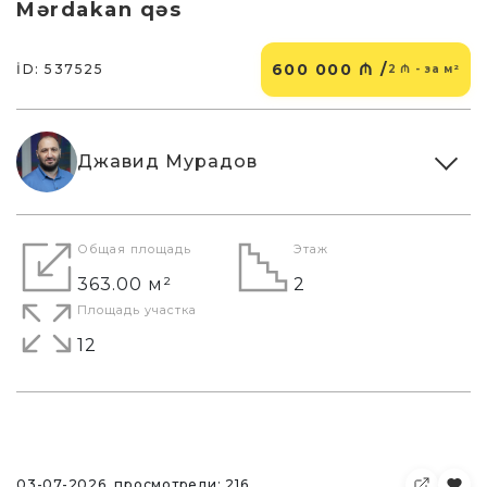
Mərdakan qəs
600 000 ₼ /
İD: 537525
2 ₼ - за м²
Джавид Мурадов
Общая площадь
Этаж
363.00 м²
2
Площадь участка
12
03-07-2026, просмотрели: 216