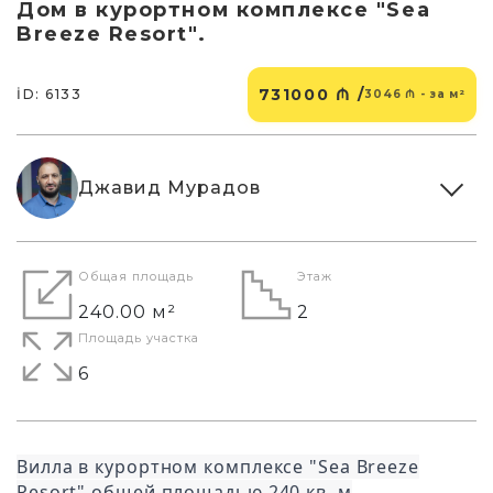
Дом в курортном комплексе "Sea
Breeze Resort".
731000 ₼ /
İD: 6133
3046 ₼ - за м²
Джавид Мурадов
Общая площадь
Этаж
240.00 м²
2
Площадь участка
6
Вилла в курортном комплексе "Sea Breeze
Resort" общей площадью 240 кв. м