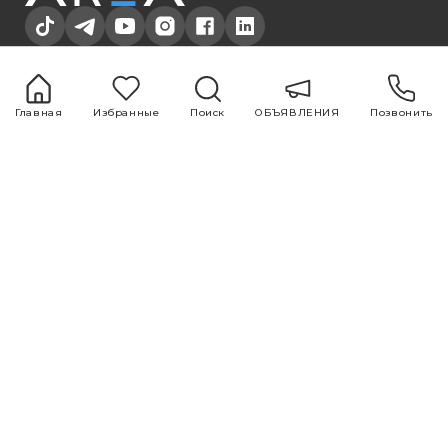
+994 51 500 98 98
+994 12 599 98 98
office@area.az
Азербайджан, Баку, Зарифа Алиева 55
Главная
Избранные
Поиск
ОБЪЯВЛЕНИЯ
Позвонить
ОБЪЯВЛЕНИЯ
Услуги
1 комнатная
Покупка и продажа
2 комнатная
недвижимости
3 комнатная
Ремонт и дизайн
4 комнатная
Оценка
5 комнатная
Исследования
рынка
Реклама и
маркетинг
Полезные
Блог
ссылки
Все
О НАС
Популярные
КОМАНДА
Нотариус