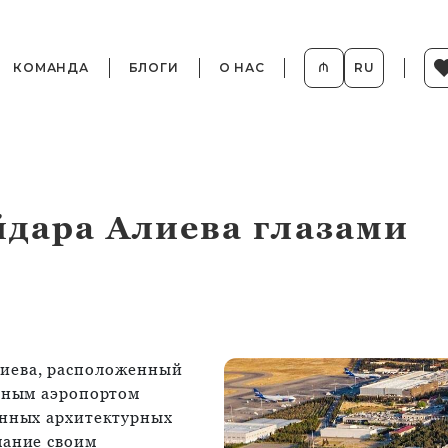
КОМАНДА
БЛОГИ
О НАС
₼
RU
йдара Алиева глазами
иева, расположенный
одным аэропортом
енных архитектурных
мание своим