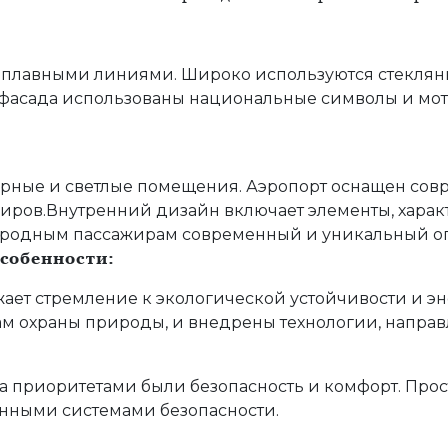
 плавными линиями. Широко используются стеклянн
 фасада использованы национальные символы и мо
орные и светлые помещения. Аэропорт оснащен со
иров.
Внутренний дизайн включает элементы, харак
народным пассажирам современный и уникальный о
особенности:
жает стремление к экологической устойчивости и э
м охраны природы, и внедрены технологии, напра
на приоритетами были безопасность и комфорт. Пр
нными системами безопасности.