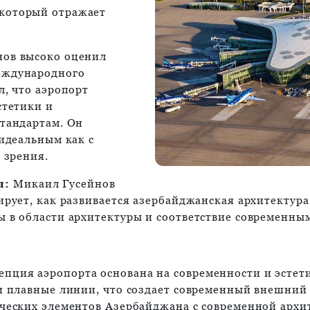
который отражает
нов высоко оценил
еждународного
л, что аэропорт
стетики и
тандартам. Он
 идеальным как с
 зрения.
ы:
Микаил Гусейнов
ирует, как развивается азербайджанская архитектур
 в области архитектуры и соответствие современным
пция аэропорта основана на современности и эстет
и плавные линии, что создает современный внешний 
ческих элементов Азербайджана с современной архи