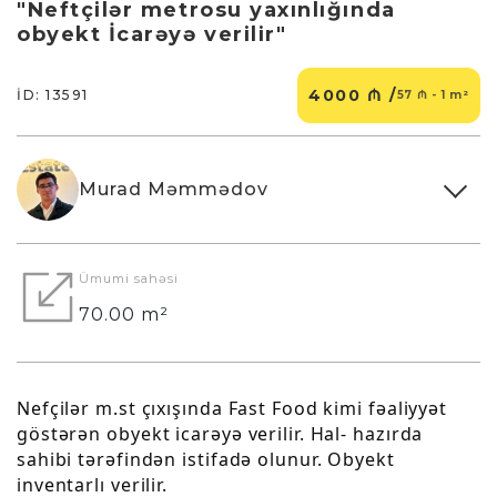
"Neftçilər metrosu yaxınlığında
obyekt İcarəyə verilir"
4000 ₼ /
İD: 13591
57 ₼ - 1 m²
Murad Məmmədov
Ümumi sahəsi
70.00 m²
Nefçilər m.st çıxışında Fast Food kimi fəaliyyət
göstərən obyekt icarəyə verilir. Hal- hazırda
sahibi tərəfindən istifadə olunur. Obyekt
inventarlı verilir.