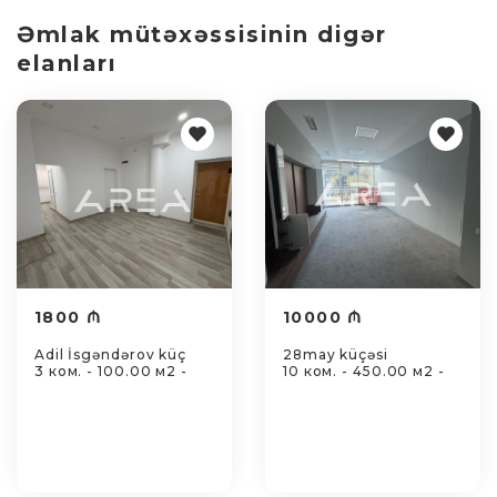
Əmlak mütəxəssisinin digər
elanları
1800 ₼
10000 ₼
Adil İsgəndərov küç
28may küçəsi
3 ком. - 100.00 м2 -
10 ком. - 450.00 м2 -