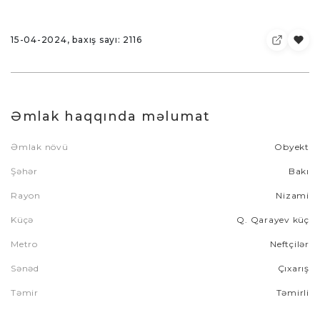
15-04-2024, baxış sayı: 2116
Əmlak haqqında məlumat
Əmlak növü
Obyekt
Şəhər
Bakı
Rayon
Nizami
Küçə
Q. Qarayev küç
Metro
Neftçilər
Sənəd
Çıxarış
Təmir
Təmirli