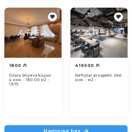
1800 ₼
416500 ₼
Dilarə Əliyeva küçəsi
Neftçilər prospekti 26A
4 ком. - 180.00 м2 -
ком. - м2 -
13/15
Hamısına bax