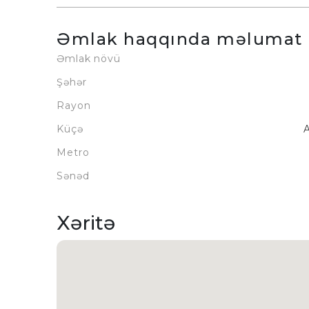
Əmlak haqqında məlumat
Əmlak növü
Şəhər
Rayon
Küçə
A
Metro
Sənəd
Xəritə