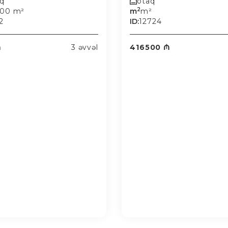
aq
otaq
2
.00 m²
m
m²
2
ID:
12724
₼
3 əvvəl
416500 ₼