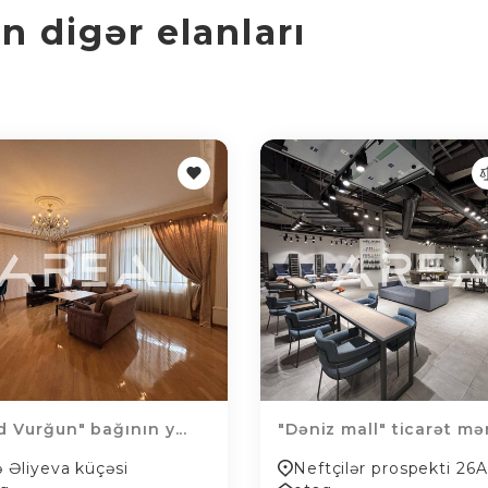
 digər elanları
 Vurğun" bağının y...
"Dəniz mall" ticarət mər.
ə Əliyeva küçəsi
Neftçilər prospekti 26A