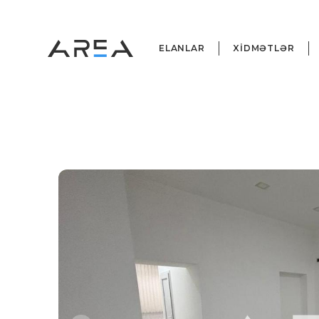
ELANLAR
XİDMƏTLƏR