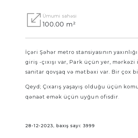
Ümumi sahəsi
100.00 m²
İçəri Şəhər metro stansiyasının yaxınlığın
giriş -çıxışı var, Park üçün yer, mərkəzi 
sanitar qovşaq və mətbəxi var. Bir çox 
Qeyd; Çıxarış yaşayış olduğu üçün komu
qənaət emək üçün uyğun ofisdir
.
28-12-2023, baxış sayı: 3999