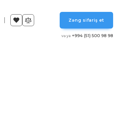
Zəng sifariş et
+994 (51) 500 98 98
və ya