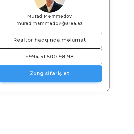
Murad Məmmədov
murad.mammadov@area.az
Realtor haqqında məlumat
+994 51 500 98 98
Zəng sifariş et