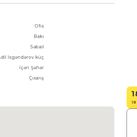
Ofis
Bakı
Səbail
dil İsgəndərov küç
İçəri Şəhər
Çıxarış
1
18