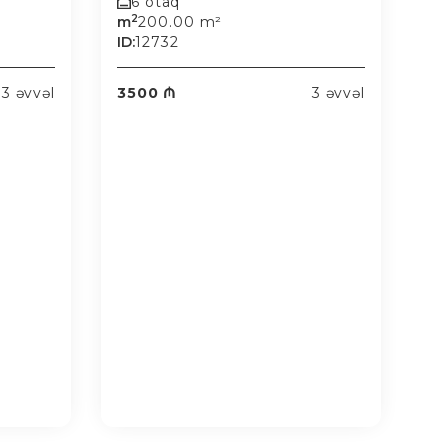
6 otaq
2
m
200.00 m²
ID:
12732
3 əvvəl
3500 ₼
3 əvvəl