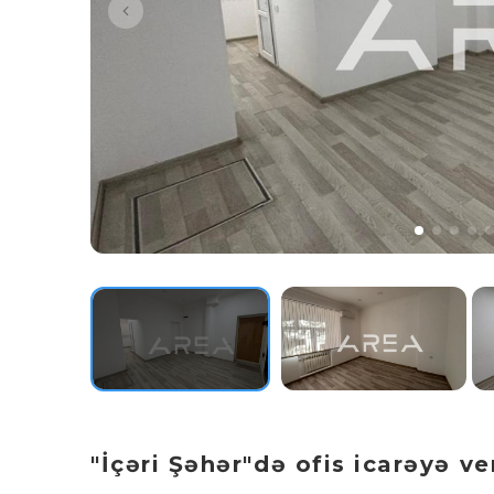
"İçəri Şəhər"də ofis icarəyə ver