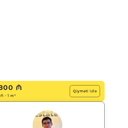
800 ₼
Qiyməti izlə
 ₼ - 1 m²