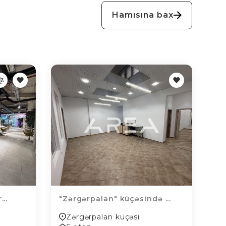
Hamısına bax
..
"Zərgərpalan" küçəsində ...
Zərgərpalan küçəsi