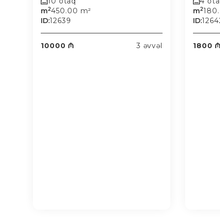
10 otaq
4 ot
2
2
m
450.00 m²
m
180
ID:
12639
ID:
1264
10000 ₼
3 əvvəl
1800 