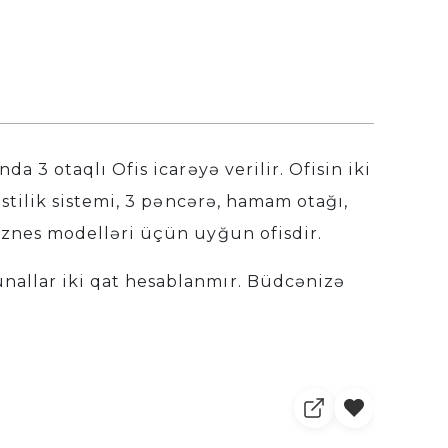
da 3 otaqlı Ofis icarəyə verilir. Ofisin iki
istilik sistemi, 3 pəncərə, hamam otağı,
biznes modelləri üçün uyğun ofisdir.
nallar iki qat hesablanmır. Büdcənizə