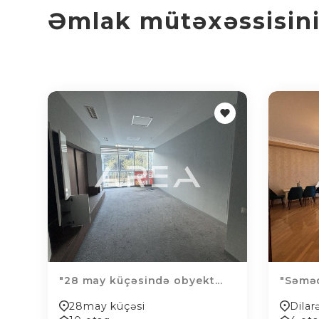
Əmlak mütəxəssisinin
"28 may küçəsində obyekt...
"Səməd
28may küçəsi
Dilar