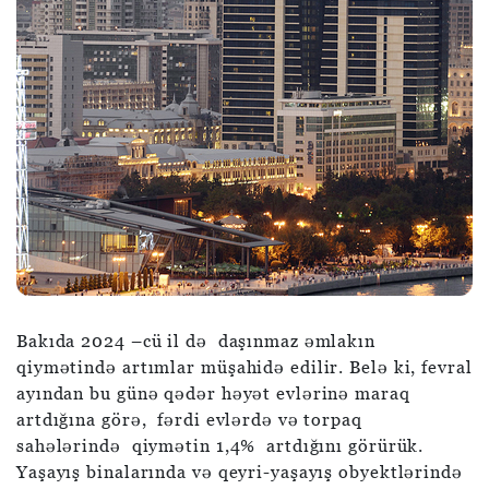
Bakıda 2024 –cü il də daşınmaz əmlakın
qiymətində artımlar müşahidə edilir. Belə ki, fevral
ayından bu günə qədər həyət evlərinə maraq
artdığına görə, fərdi evlərdə və torpaq
sahələrində qiymətin 1,4% artdığını görürük.
Yaşayış binalarında və qeyri-yaşayış obyektlərində