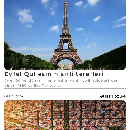
Eyfel Qülləsinin sirli tərəfləri
Eyfel Qülləsi dünyanın ən məşhur və simvolik abidələrindən
biridir. 1889-cu ildə Parisdə k...
Ətraflı oxu
Okt 2, 2024