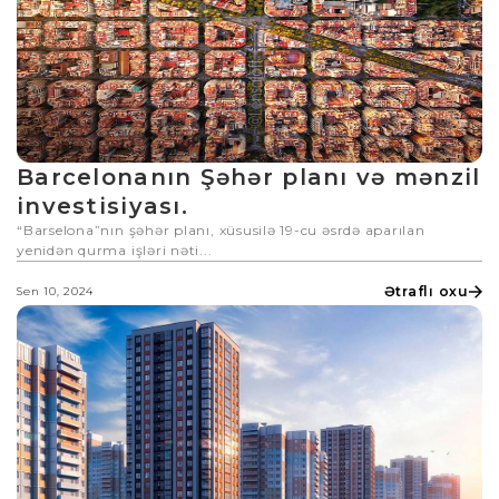
Barcelonanın Şəhər planı və mənzil
investisiyası.
“Barselona”nın şəhər planı, xüsusilə 19-cu əsrdə aparılan
yenidən qurma işləri nəti...
Ətraflı oxu
Sen 10, 2024