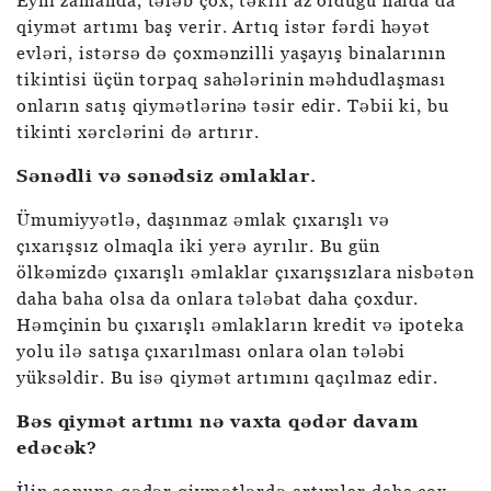
Eyni zamanda, tələb çox, təklif az olduğu halda da
qiymət artımı baş verir. Artıq istər fərdi həyət
evləri, istərsə də çoxmənzilli yaşayış binalarının
tikintisi üçün torpaq sahələrinin məhdudlaşması
onların satış qiymətlərinə təsir edir. Təbii ki, bu
tikinti xərclərini də artırır.
Sənədli və sənədsiz əmlaklar.
Ümumiyyətlə, daşınmaz əmlak çıxarışlı və
çıxarışsız olmaqla iki yerə ayrılır. Bu gün
ölkəmizdə çıxarışlı əmlaklar çıxarışsızlara nisbətən
daha baha olsa da onlara tələbat daha çoxdur.
Həmçinin bu çıxarışlı əmlakların kredit və ipoteka
yolu ilə satışa çıxarılması onlara olan tələbi
yüksəldir. Bu isə qiymət artımını qaçılmaz edir.
Bəs qiymət artımı nə vaxta qədər davam
edəcək?