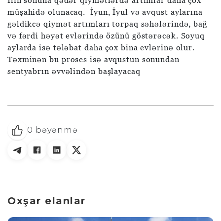
İlin sonuna qədər qiymətlərdə artımlar daha çox
müşahidə olunacaq. İyun, İyul və avqust aylarına
gəldikcə qiymət artımları torpaq səhələrində, bağ
və fərdi həyət evlərində özünü göstərəcək. Soyuq
aylarda isə tələbat daha çox bina evlərinə olur.
Təxminən bu proses isə avqustun sonundan
sentyabrın əvvəlindən başlayacaq
0
bəyənmə
Oxşar elanlar