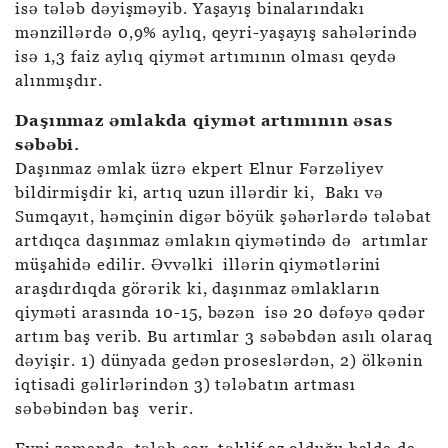
isə tələb dəyişməyib. Yaşayış binalarındakı
mənzillərdə 0,9% aylıq, qeyri-yaşayış sahələrində
isə 1,3 faiz aylıq qiymət artımının olması qeydə
alınmışdır.
Daşınmaz əmlakda qiymət artımının əsas
səbəbi.
Daşınmaz əmlak üzrə ekpert Elnur Fərzəliyev
bildirmişdir ki, artıq uzun illərdir ki, Bakı və
Sumqayıt, həmçinin digər böyük şəhərlərdə tələbat
artdıqca daşınmaz əmlakın qiymətində də artımlar
müşahidə edilir. Əvvəlki illərin qiymətlərini
araşdırdıqda görərik ki, daşınmaz əmlakların
qiyməti arasında 10-15, bəzən isə 20 dəfəyə qədər
artım baş verib. Bu artımlar 3 səbəbdən asılı olaraq
dəyişir. 1) dünyada gedən proseslərdən, 2) ölkənin
iqtisadi gəlirlərindən 3) tələbatın artması
səbəbindən baş verir.