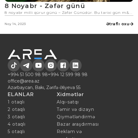
8 Noyabr - Zəfər günü
8 noyabr milli qürur günü – Zəfər Günüdür. Bu tarixi gün m&...
Ətraflı oxu
Noy 14, 2023
+994 51 500 98 98
+994 12 599 98 98
office@area.az
Azərbaycan, Bakı, Zərifə Əliyeva 55
ELANLAR
Xidmətlər
1 otaqlı
Alqı-satqı
2 otaqlı
Təmir və dizayn
3 otaqlı
Qiymətləndirmə
4 otaqlı
Bazar araşdırması
5 otaqlı
Reklam və