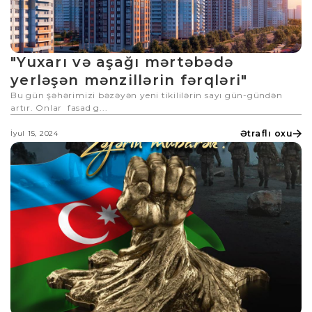
"Yuxarı və aşağı mərtəbədə
yerləşən mənzillərin fərqləri"
Bu gün şəhərimizi bəzəyən yeni tikililərin sayı gün-gündən
artır. Onlar fasad g...
Ətraflı oxu
İyul 15, 2024