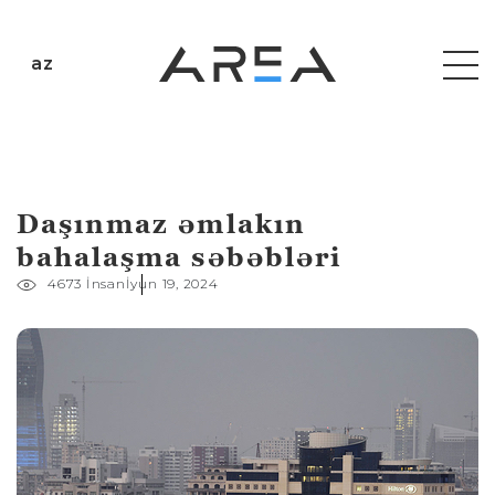
az
Daşınmaz əmlakın
bahalaşma səbəbləri
4673 İnsan
İyun 19, 2024