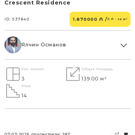
Crescent Residence
1.870000 ₼ /
İD: 537840
0 ₼ - за м²
Ялчин Османов
Кол. комнат
Общая площадь
3
139.00 м²
Этаж
14
07-07-2026, просмотрели: 287