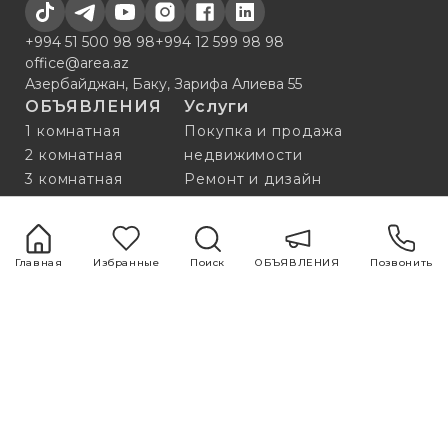
+994 51 500 98 98
+994 12 599 98 98
office@area.az
Азербайджан, Баку, Зарифа Алиева 55
ОБЪЯВЛЕНИЯ
Услуги
1 комнатная
Покупка и продажа
2 комнатная
недвижимости
3 комнатная
Ремонт и дизайн
4 комнатная
Оценка
5 комнатная
Исследования
рынка
Главная
Избранные
Поиск
ОБЪЯВЛЕНИЯ
Позвонить
Реклама и
маркетинг
Полезные
Блог
ссылки
Все
О НАС
Популярные
КОМАНДА
Нотариус