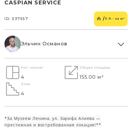
CASPIAN SERVICE
₼ /
İD: 537557
0 ₼ - за м²
Эльчин Османов
Кол. комнат
Общая площадь
4
155.00 м²
Этаж
4
*За Музеем Ленина, ул. Зарифа Алиева —
престижная и востребованная локация!**