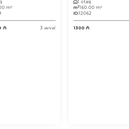
aq
1 otaq
2
.00 m²
m
160.00 m²
9
ID:
12062
0 ₼
3 əvvəl
1300 ₼