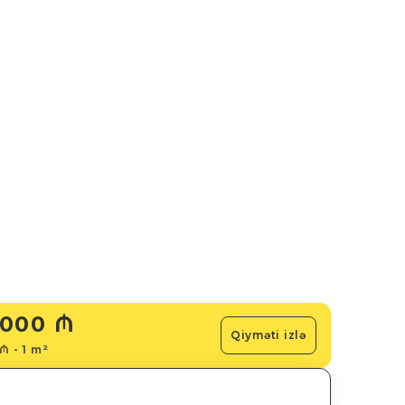
000 ₼
Qiyməti izlə
 ₼ - 1 m²