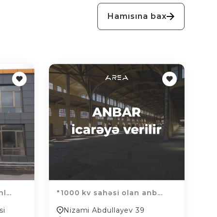
Hamısına bax
l...
"1000 kv sahəsi olan anb...
si
Nizami Abdullayev 39