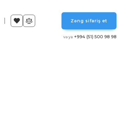
Zəng sifariş et
+994 (51) 500 98 98
və ya