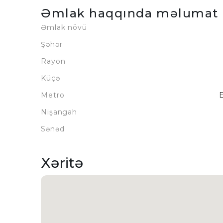
Əmlak haqqında məlumat
Əmlak növü
Şəhər
Rayon
Küçə
Metro
Nişangah
Sənəd
Xəritə