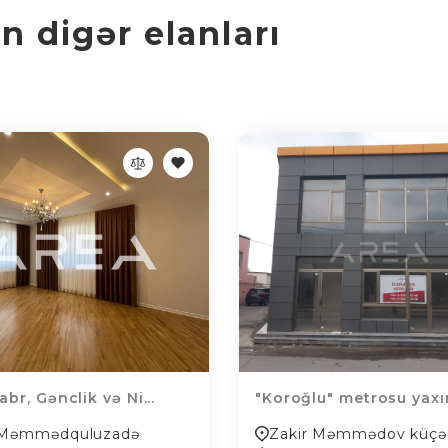
 digər elanları
br, Gənclik və Ni...
"Koroğlu" metrosu yaxın
l Məmmədquluzadə
Zakir Məmmədov küçə