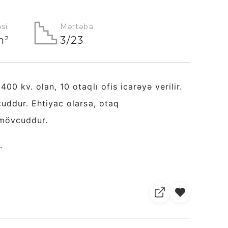
si
Mərtəbə
m²
3/23
00 kv. olan, 10 otaqlı ofis icarəyə verilir.
cuddur. Ehtiyac olarsa, otaq
 mövcuddur.
r.