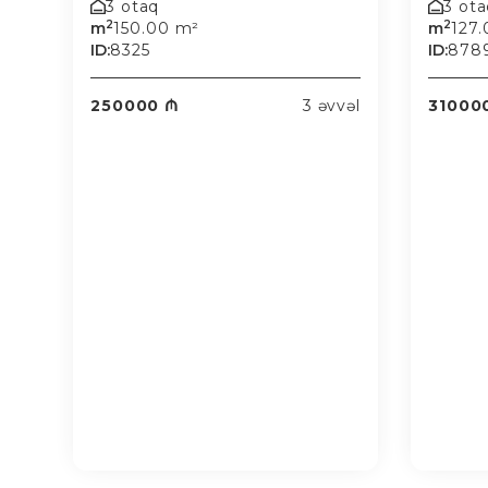
3 otaq
3 ot
2
2
m
150.00 m²
m
127
ID:
8325
ID:
878
250000 ₼
3 əvvəl
31000