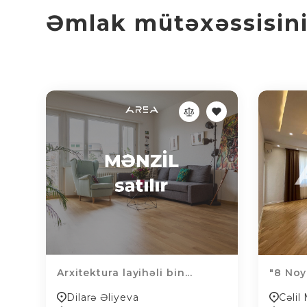
Əmlak mütəxəssisinin
Arxitektura layihəli bin...
"8 Noya
Dilarə Əliyeva
Cəli