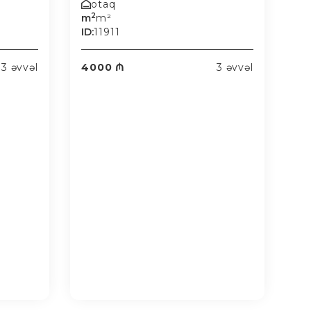
otaq
2
m
m²
ID:
11911
3 əvvəl
4000 ₼
3 əvvəl