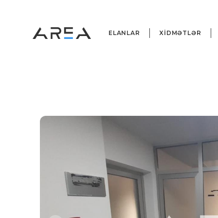
ELANLAR
XİDMƏTLƏR