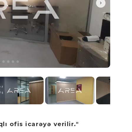
ı ofis icarəyə verilir."