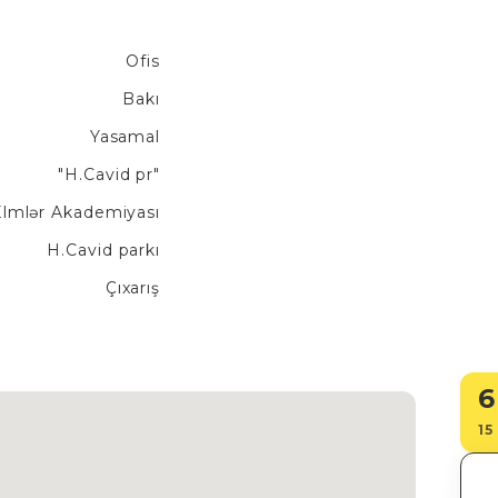
Ofis
Bakı
Yasamal
"H.Cavid pr"
Elmlər Akademiyası
H.Cavid parkı
Çıxarış
6
15