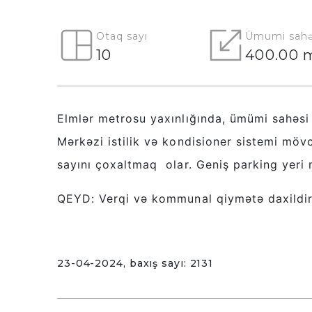
Otaq sayı
Ümumi sahə
10
400.00 
Elmlər metrosu yaxınlığında, ümümi sahəsi 4
Mərkəzi istilik və kondisioner sistemi möv
sayını
çoxaltmaq olar. Geniş parking yeri
QEYD: Verqi və kommunal qiymətə daxildi
23-04-2024, baxış sayı: 2131