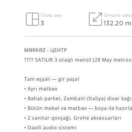
Otaq sayı
Ümumi sahə
3
132.20 m
MƏRKƏZ - ЦЕНТР
???? SATILIR 3 otaqlı mənzil (28 May metrosu
Tam əşyalı — gir yaşa!
• Ayrı mətbəx
• Bahalı parket, Zambaiti (İtaliya) divar kağı
• Bütün mebel və mətbəx — boya ilə hazırl
• 2 sanitar qovşağı, Grohe aksesuarları
• Daxili audio sistemi