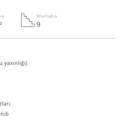
si
Mərtəbə
²
9
 yaxınlığı)
zları
anıb