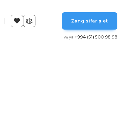
Zəng sifariş et
+994 (51) 500 98 98
və ya