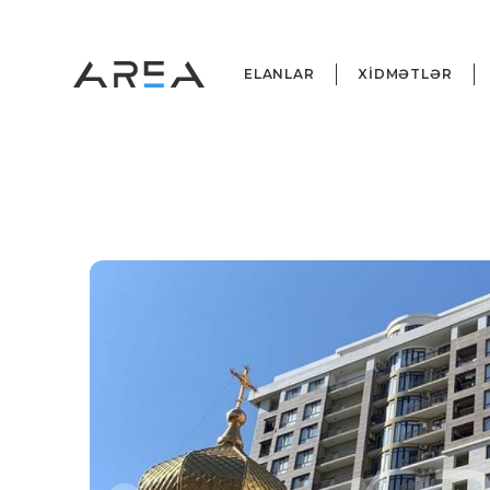
ELANLAR
XİDMƏTLƏR