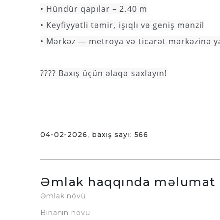
• Hündür qapılar – 2.40 m
• Keyfiyyətli təmir, işıqlı və geniş mənzil
• Mərkəz — metroya və ticarət mərkəzinə y
???? Baxış üçün əlaqə saxlayın!
04-02-2026, baxış sayı: 566
Əmlak haqqında məlumat
Əmlak növü
Binanın növü