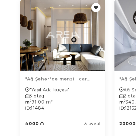
"Ağ Şəhər"də mənzil icar...
"Ağ Şə
"Yaşıl Ada küçəsi"
Ağ Ş
3 otaq
2 ot
2
2
m
91.00 m²
m
340
ID:
11484
ID:
1215
4000 ₼
3 əvvəl
20000