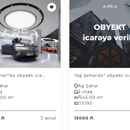
hər"də obyekt ica...
"Ağ Şəhərdə" obyekt ica
əhər
Ağ Şəhər
aq
2 otaq
2
.00 m²
m
543.00 m²
2
ID:
11090
 ₼
3 əvvəl
15000 ₼