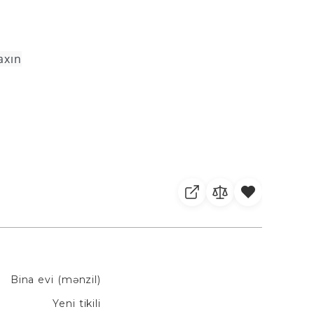
axın
Bina evi (mənzil)
Yeni tikili