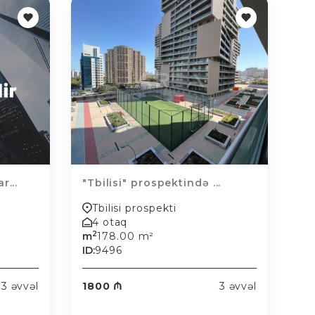
r...
"Tbilisi" prospektində ...
Tbilisi prospekti
4 otaq
2
m
178.00 m²
ID:
9496
3 əvvəl
1800 ₼
3 əvvəl