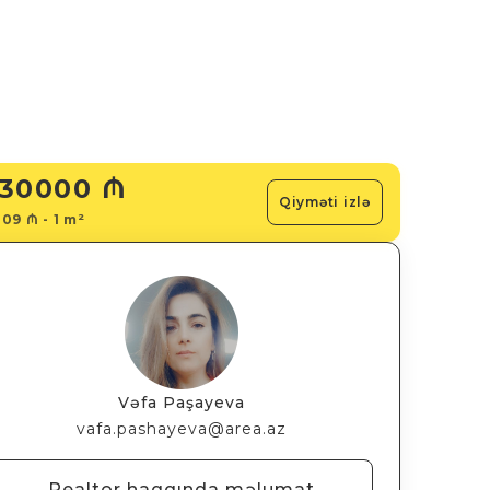
30000 ₼
Qiyməti izlə
09 ₼ - 1 m²
Vəfa Paşayeva
vafa.pashayeva@area.az
Realtor haqqında məlumat