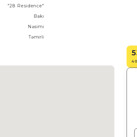
"28 Residence"
Bakı
Nəsimi
Təmirli
5
40