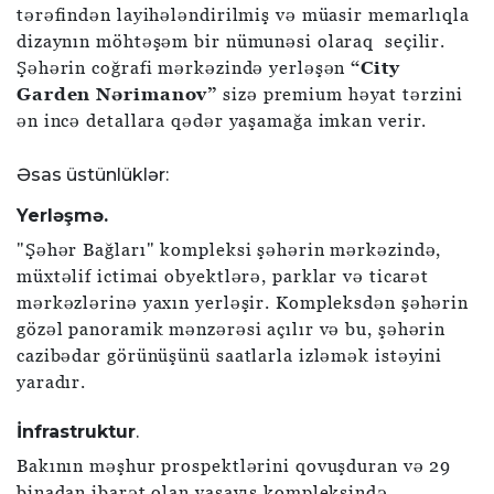
tərəfindən layihələndirilmiş və müasir memarlıqla
dizaynın möhtəşəm bir nümunəsi olaraq seçilir.
Şəhərin coğrafi mərkəzində yerləşən
“City
Garden Nərimanov”
sizə premium həyat tərzini
ən incə detallara qədər yaşamağa imkan verir.
Əsas üstünlüklər:
Yerləşmə.
"Şəhər Bağları" kompleksi şəhərin mərkəzində,
müxtəlif ictimai obyektlərə, parklar və ticarət
mərkəzlərinə yaxın yerləşir. Kompleksdən şəhərin
gözəl panoramik mənzərəsi açılır və bu, şəhərin
cazibədar görünüşünü saatlarla izləmək istəyini
yaradır.
İnfrastruktur
.
Bakının məşhur prospektlərini qovuşduran və 29
binadan ibarət olan yaşayış kompleksində