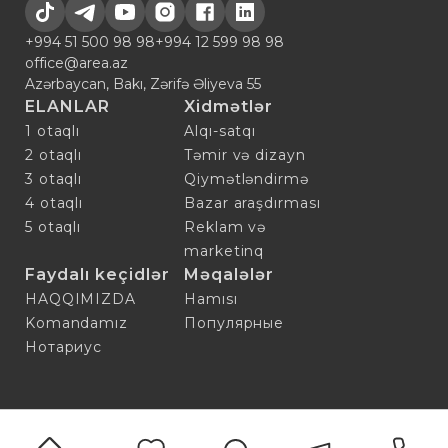
+994 51 500 98 98
+994 12 599 98 98
office@area.az
Azərbaycan, Bakı, Zərifə Əliyeva 55
ELANLAR
Xidmətlər
1 otaqlı
Alqı-satqı
2 otaqlı
Təmir və dizayn
3 otaqlı
Qiymətləndirmə
4 otaqlı
Bazar araşdırması
5 otaqlı
Reklam və
marketinq
Faydalı keçidlər
Məqalələr
HAQQIMIZDA
Hamısı
Komandamız
Популярные
Нотариус