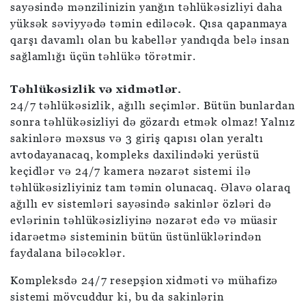
sayəsində mənzilinizin yanğın təhlükəsizliyi daha
yüksək səviyyədə təmin ediləcək. Qısa qapanmaya
qarşı davamlı olan bu kabellər yandıqda belə insan
sağlamlığı üçün təhlükə törətmir.
Təhlükəsizlik və xidmətlər.
24/7 təhlükəsizlik, ağıllı seçimlər. Bütün bunlardan
sonra təhlükəsizliyi də gözardı etmək olmaz! Yalnız
sakinlərə məxsus və 3 giriş qapısı olan yeraltı
avtodayanacaq, kompleks daxilindəki yerüstü
keçidlər və 24/7 kamera nəzarət sistemi ilə
təhlükəsizliyiniz tam təmin olunacaq. Əlavə olaraq
ağıllı ev sistemləri sayəsində sakinlər özləri də
evlərinin təhlükəsizliyinə nəzarət edə və müasir
idarəetmə sisteminin bütün üstünlüklərindən
faydalana biləcəklər.
Kompleksdə 24/7 resepşion xidməti və mühafizə
sistemi mövcuddur ki, bu da sakinlərin