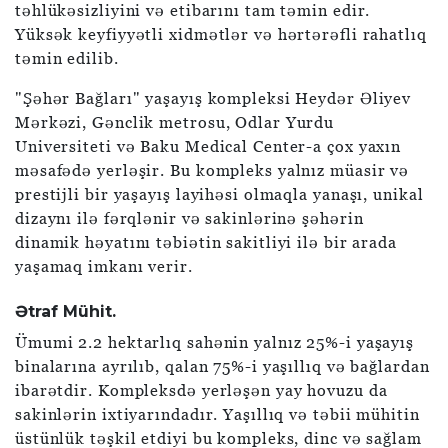
təhlükəsizliyini və etibarını tam təmin edir.
Yüksək keyfiyyətli xidmətlər və hərtərəfli rahatlıq
təmin edilib.
"Şəhər Bağları" yaşayış kompleksi Heydər Əliyev
Mərkəzi, Gənclik metrosu, Odlar Yurdu
Universiteti və Baku Medical Center-a çox yaxın
məsafədə yerləşir. Bu kompleks yalnız müasir və
prestijli bir yaşayış layihəsi olmaqla yanaşı, unikal
dizaynı ilə fərqlənir və sakinlərinə şəhərin
dinamik həyatını təbiətin sakitliyi ilə bir arada
yaşamaq imkanı verir.
Ətraf Mühit.
Ümumi 2.2 hektarlıq sahənin yalnız 25%-i yaşayış
binalarına ayrılıb, qalan 75%-i yaşıllıq və bağlardan
ibarətdir. Kompleksdə yerləşən yay hovuzu da
sakinlərin ixtiyarındadır. Yaşıllıq və təbii mühitin
üstünlük təşkil etdiyi bu kompleks, dinc və sağlam