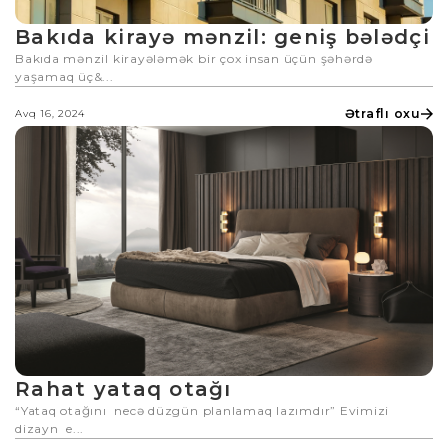
Bakıda kirayə mənzil: geniş bələdçi
Bakıda mənzil kirayələmək bir çox insan üçün şəhərdə
yaşamaq üç&...
Ətraflı oxu
Avq 16, 2024
Rahat yataq otağı
“Yataq otağını necə düzgün planlamaq lazımdır” Evimizi
dizayn e...