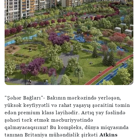
"Şəhər Bağları"- Bakının mərkəzində yerləşən,
yüksək keyfiyyətli və rahat yaşayış şəraitini təmin
edən premium klass layihədir. Artıq yay fəslində
şəhəri tərk etmək məcburiyyətində
qalmayacaqsıınız! Bu kompleks, dünya miqyasında
tanınan Britaniya mühəndislik şirkəti
Atkins