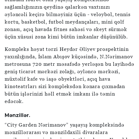
sağlamlığınızın qeydinə qalarkən vaxtınızı
əyləncəli keçirə bilməyiniz üçün - veloybol, tennis
kortu, basketbol, futbol meydançaları, mini qolf
zonası, açıq havada fitnes sahəsi və skeyt sürmək
üçün xüsusi zona kimi bütün imkanlar düşünülüb.
Kompleks həyat tərzi Heydər Əliyev prospektinin
yaxınlığında, İslam Abışov küçəsində, N.Nərimanov
metrosuna 720 metr məsafədə yerləşən bu layihədə
geniş ticarət mərkəzi zolağı, əyləncə mərkəzi,
müxtəlif kafe və iaşə obyektləri, açıq hava
kinoteatrları sizi kompleksdən kənara çıxmadan
bütün işlərinizi həll etmək imkanı ilə təmin
edəcək.
Mənzillər.
“City Garden Nərimanov” yaşayış kompleksində
mənzillərarası və mənzildaxili divaralara