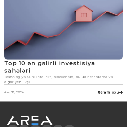
Top 10 ən gəlirli investisiya
sahələri
Texnologiya Süni intellekt, blockchain, bulud hesablama və
digər yenilikçi...
Ətraflı oxu
Avq 31, 2024