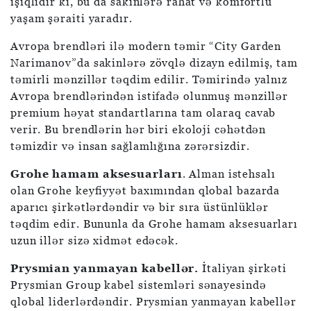
işıqlıdır ki, bu da sakinlərə rahat və komfortlu
yaşam şəraiti yaradır.
Avropa brendləri ilə modern təmir “City Garden
Narimanov”da sakinlərə zövqlə dizayn edilmiş, tam
təmirli mənzillər təqdim edilir. Təmirində yalnız
Avropa brendlərindən istifadə olunmuş mənzillər
premium həyat standartlarına tam olaraq cavab
verir. Bu brendlərin hər biri ekoloji cəhətdən
təmizdir və insan sağlamlığına zərərsizdir.
Grohe hamam aksesuarları
. Alman istehsalı
olan Grohe keyfiyyət baxımından qlobal bazarda
aparıcı şirkətlərdəndir və bir sıra üstünlüklər
təqdim edir. Bununla da Grohe hamam aksesuarları
uzun illər sizə xidmət edəcək.
Prysmian yanmayan kabellər.
İtaliyan şirkəti
Prysmian Group kabel sistemləri sənayesində
qlobal liderlərdəndir. Prysmian yanmayan kabellər