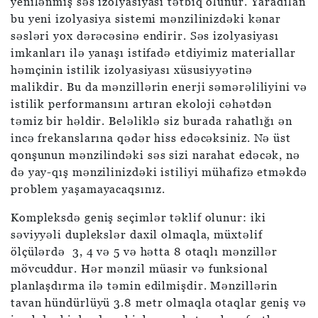
yenilənmiş səs izolyasiyası tətbiq olunur. Yaradılan
bu yeni izolyasiya sistemi mənzilinizdəki kənar
səsləri yox dərəcəsinə endirir. Səs izolyasiyası
imkanları ilə yanaşı istifadə etdiyimiz materiallar
həmçinin istilik izolyasiyası xüsusiyyətinə
malikdir. Bu da mənzillərin enerji səmərəliliyini və
istilik performansını artıran ekoloji cəhətdən
təmiz bir həldir. Beləliklə siz burada rahatlığı ən
incə frekanslarına qədər hiss edəcəksiniz. Nə üst
qonşunun mənzilindəki səs sizi narahat edəcək, nə
də yay-qış mənzilinizdəki istiliyi mühafizə etməkdə
problem yaşamayacaqsınız.
Kompleksdə geniş seçimlər təklif olunur: iki
səviyyəli duplekslər daxil olmaqla, müxtəlif
ölçülərdə 3, 4 və 5 və hətta 8 otaqlı mənzillər
mövcuddur. Hər mənzil müasir və funksional
planlaşdırma ilə təmin edilmişdir. Mənzillərin
tavan hündürlüyü 3.8 metr olmaqla otaqlar geniş və