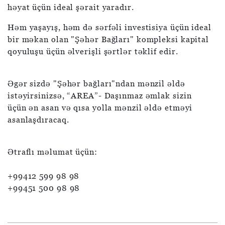
həyat üçün ideal şərait yaradır.
Həm yaşayış, həm də sərfəli investisiya üçün ideal
bir məkan olan "Şəhər Bağları" kompleksi kapital
qoyuluşu üçün əlverişli şərtlər təklif edir.
Əgər sizdə "Şəhər bağları"ndan mənzil əldə
istəyirsinizsə, “AREA”- Daşınmaz əmlak sizin
üçün ən asan və qısa yolla mənzil əldə etməyi
asanlaşdıracaq.
Ətraflı məlumat üçün:
+99412 599 98 98
+99451 500 98 98