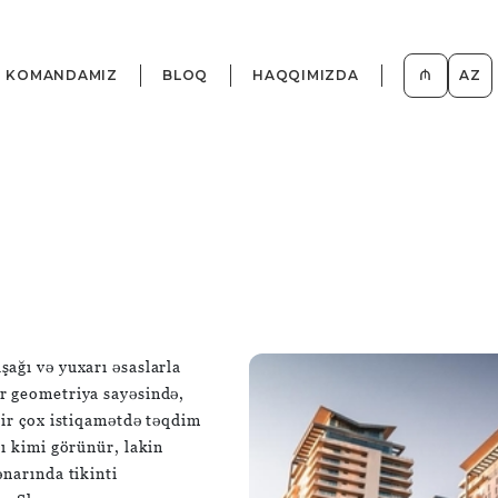
KOMANDAMIZ
BLOQ
HAQQIMIZDA
₼
AZ
ağı və yuxarı əsaslarla
r geometriya sayəsində,
bir çox istiqamətdə təqdim
ı kimi görünür, lakin
narında tikinti