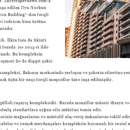
ür. Skyscrapernews.com-a
 inşa edilən Nyu-Yorkun
iron Building”-dən fərqli
ri tədricən bina üstünə
aradır.
b. İlkin fəza da tikinti
i fəzada isə 2015-ci ildə
şlandı. Bu kompleksin
əşməsi ilə də diqqət çəkir.
mpleksi, Bakının mərkəzində yerləşən və şəhərin siluetinə yeni 
rmək üçün bir neçə fərqli məqsədlər üzrə inşa edilmişdir.
əli yaşayış kompleksidir. Burada mənzillər müasir dizayn və yü
əlxalq standartlara uyğun ofis mühitini təmin edir.
nin mağazalarını və müxtəlif alış-veriş imkanlarını təklif edir
elər və yemək meydançaları kompleksin həyəcanlı bir sosial mə