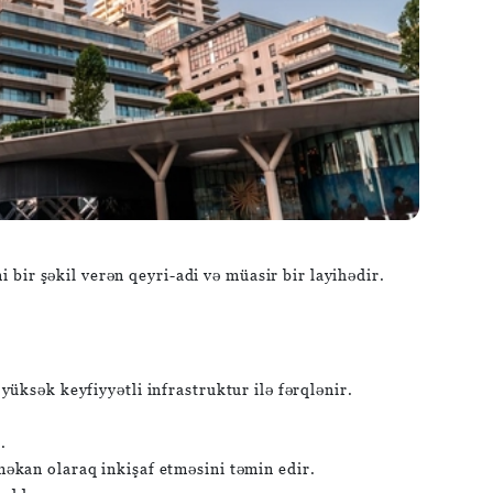
bir şəkil verən qeyri-adi və müasir bir layihədir.
ksək keyfiyyətli infrastruktur ilə fərqlənir.
.
kan olaraq inkişaf etməsini təmin edir.