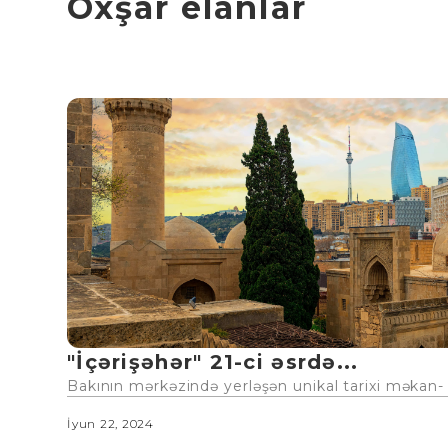
Oxşar elanlar
"İçərişəhər" 21-ci əsrdə...
Bakının mərkəzində yerləşən unikal tarixi məkan- "
İyun 22, 2024