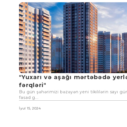
"Yuxarı və aşağı mərtəbədə yerl
fərqləri"
Bu gün şəhərimizi bəzəyən yeni tikililərin sayı g
fasad g...
İyul 15, 2024