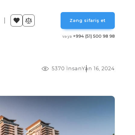
Zəng sifariş et
+994 (51) 500 98 98
və ya
5370 İnsan
Yan 16, 2024