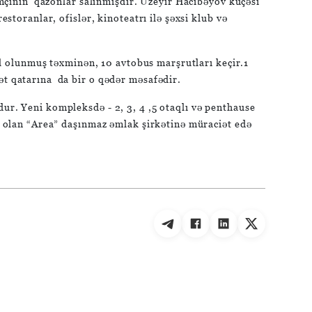
həmçinin qazonlar salınmışdır. Üzeyir Hacıbəyov küçəsi
storanlar, ofislər, kinoteatrı ilə şəxsi klub və
kil olunmuş təxminən, 10 avtobus marşrutları keçir.1
ət qatarına da bir o qədər məsafədir.
ur. Yeni kompleksdə - 2, 3, 4 ,5 otaqlı və penthause
si olan “Area” daşınmaz əmlak şirkətinə müraciət edə