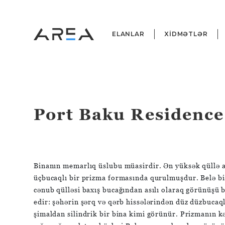
ELANLAR
XİDMƏTLƏR
Port Baku Residence
Binanın memarlıq üslubu müasirdir. Ən yüksək qüllə aş
üçbucaqlı bir prizma formasında qurulmuşdur. Belə bi
cənub qülləsi baxış bucağından asılı olaraq görünüşü 
edir: şəhərin şərq və qərb hissələrindən düz düzbucaql
şimaldan silindrik bir bina kimi görünür. Prizmanın kə