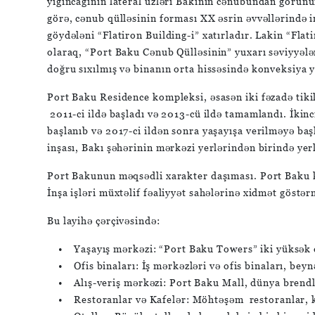
yığıncağının lateral üzləri Bakının cənubundan görün
görə, cənub qülləsinin forması XX əsrin əvvəllərində
göydələni “Flatiron Building-i” xatırladır. Lakin “Flat
olaraq, “Port Baku Cənub Qülləsinin” yuxarı səviyyələ
doğru sıxılmış və binanın orta hissəsində konveksiya y
Port Baku Residence kompleksi, əsasən iki fəzadə tikili
2011-ci ildə başladı və 2013-cü ildə tamamlandı. İkinc
başlanıb və 2017-ci ildən sonra yaşayışa verilməyə ba
inşası, Bakı şəhərinin mərkəzi yerlərindən birində yerl
Port Bakunun məqsədli xarakter daşıması. Port Baku ko
İnşa işləri müxtəlif fəaliyyət sahələrinə xidmət göstə
Bu layihə çərçivəsində:
• Yaşayış mərkəzi: “Port Baku Towers” iki yüksək qüll
• Ofis binaları: İş mərkəzləri və ofis binaları, beyn
• Alış-veriş mərkəzi: Port Baku Mall, dünya brendləri
• Restoranlar və Kafelər: Möhtəşəm restoranlar, kaf