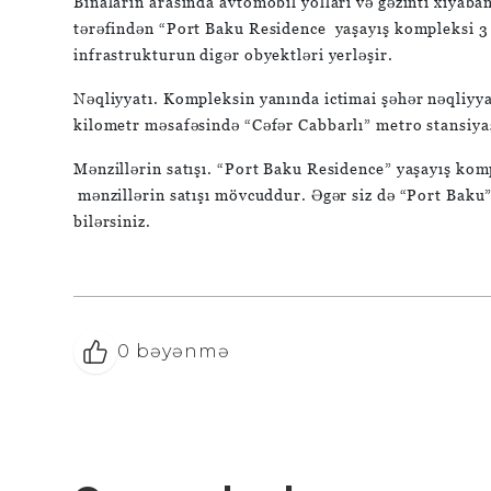
Binaların arasında avtomobil yolları və gəzinti xiyaba
tərəfindən “Port Baku Residence yaşayış kompleksi 3 mər
infrastrukturun digər obyektləri yerləşir.
Nəqliyyatı. Kompleksin yanında ictimai şəhər nəqliyyat
kilometr məsafəsində “Cəfər Cabbarlı” metro stansiyas
Mənzillərin satışı. “Port Baku Residence” yaşayış kom
mənzillərin satışı mövcuddur. Əgər siz də “Port Baku”
bilərsiniz.
0
bəyənmə