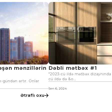
əşən mənzillərin
Dəbli mətbəx #1
"2023-cü ildə mətbəx dizaynında 
cü ildə də &o...
ün-gündən artır. Onlar
Sen 6, 2024
Ətraflı oxu