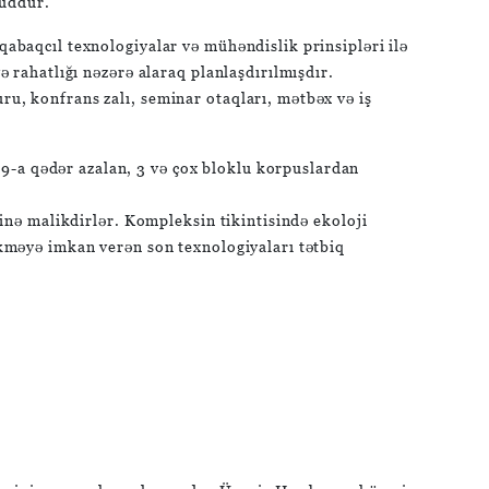
cuddur.
qabaqcıl texnologiyalar və mühəndislik prinsipləri ilə
ə rahatlığı nəzərə alaraq planlaşdırılmışdır.
ru, konfrans zalı, seminar otaqları, mətbəx və iş
9-a qədər azalan, 3 və çox bloklu korpuslardan
rinə malikdirlər. Kompleksin tikintisində ekoloji
ikməyə imkan verən son texnologiyaları tətbiq