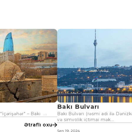
Bakı Bulvarı
İçərişəhər" – Bakı ...
Bakı Bulvarı (rəsmi adı ilə Dəniz
və simvolik ictimai mək...
Ətraflı oxu
Sen 19, 2024