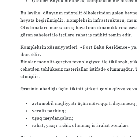
• Otellər: Böyük otellər də kompleksin bir hissəsid
Bu layihə, dünyanın müxtəlif ölkələrindən gələn beynəl
həyata keçirilmişdir. Kompleksin infrastrukturu, mənzil
Ofis binaları, mərkəzin iş həyatının dinamiklərinə cav
görən sahələri ilə işçilərə rahat iş mühiti təmin edir.
Kompleksin xüsusiyyətləri. «Port Baku Residence» yaş
ibarətdir.
Binalar monolit-çərçivə texnologiyası ilə tikilərək, yü
cəhətdən təhlükəsiz materiallar istifadə olunmuşdur. T
etmişdir.
Ərazinin abadlığı üçün tikinti şirkəti çoxlu qüvvə və
• avtomobil nəqliyyatı üçün müvəqqəti dayanacaq y
• yeraltı parkinq;
• uşaq meydançaları;
• rahat, yaxşı təchiz olunmuş istirahət zonaları