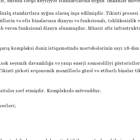
ir, burada fərqli keyfiyyət standartlarına uyğun imkanlar möv
xalq standartlara uyğun olaraq inşa edilmişdir. Tikinti prosesi 
lərin və ofis binalarının dizaynı və funksionalı, təhlükəsizlik v
ab verən funksional dizayn olunmuşdur. Müasir ofis infrastruktu
ayış kompleksi dəniz istiqamətində mərtəbələrinin sayı 28-dən 
ksək seysmik davamlılığa və yaxşı enerji səmərəliliyi göstəricilə
ikinti şirkəti erqonomik mənzillərlə gözəl və etibarlı binalar t
 vasitələr sərf etmişdir. Kompleksdə mövcuddur.
erləri;