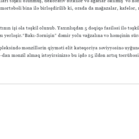
nları təşkil olunmuş, dekorativ bitkilər və ağaclar əkilmiş və 
təbəli bina ilə birləşdirilib ki, orada da mağazalar, kafelər, re
ının işi əla təşkil olunub. Yaxınlıqdan 5 dəqiqə fasiləsi ilə təş
ı yerləşir.“Bakı-Sərnişin” dəmir yolu vağzalına və həmçinin sür
pleksində mənzillərin qiyməti elit kateqoriya səviyyəsinə uyğund
-dan mənzil almaq istəyirsinizsə bu işdə 25 ildən artıq təcrübə