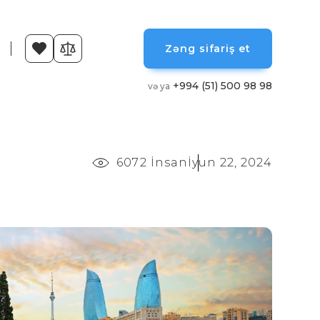
Zəng sifariş et
+994 (51) 500 98 98
və ya
6072 İnsan
İyun 22, 2024