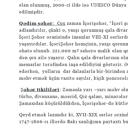
elan olunmuş, 2000-ci ildə isə UNESCO Dünya M
edilmişdir.
Qədim şəhər
: Çox
zaman İçərişəhər, “İçəri 
adlandırılır, çünki o, yaxşı qorunmuş qala diva
İçəri Şəhər ərazisində insanlar VIII-XI əsrlərd
yaşayırdılar. İçəriŞəhər həmçinin, yaxşı qorunm
əhatə olunub. 221.000 m² sahəyə malik olan q
dən çox ailə yaşayır. Qalın qala divarlarının ol
memarlar tərəfindən inşa edildiyini göstərir. 
edərkən, yolların dar dalanlarla bir-birindən 
məhv etmək üçün vasitə sayılır, kiçik pəncərələ
Ş
əhər tikililəri
: Zamanla yarı –yarı məhv olm
türbə, divanxanə, məscid, Qız qalası, minarəl
Şamaxıdan köçürüldükdən, İçərişəhər-də kütləvi
Qeyd etmək lazımdır ki, XVII-XIX əsrlər ərzind
1747-1806-cı illərdə Bakı xanlığının paytaxtı bu