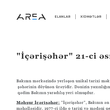
ELANLAR
XİDMƏTLƏR
"İçərişəhər" 21-ci əs
Bakının mərkəzində yerləşən unikal tarixi mək
şəhərinin döyünən ürəyidir. Dənizin yaxınlığı
qədim Bakının yaradılış yeri olmuşdur.
Məhşur İçərişəhər:
"İçərişəhər", Bakının ən
məhəlləsidir. 1977-ci ildə o tarixi və mədəni q