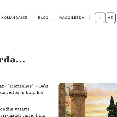
KOMANDAMIZ
BLOQ
HAQQIMIZDA
₼
AZ
rdə...
an- "İçərişəhər" – Bakı
nda yerləşən bu şəhər
 qədim yaşayış
eyri-maddi varlıq kimi