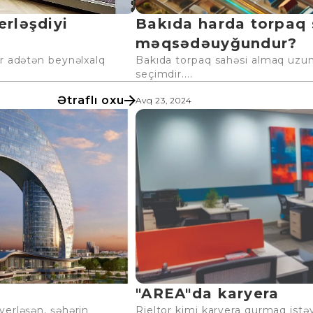
erləşdiyi
Bakıda harda torpaq
məqsədəuyğundur?
ər adətən beynəlxalq
Bakıda torpaq sahəsi almaq uzun
seçimdir....
Ətraflı oxu
Avq 23, 2024
"AREA"da karyera
yerləşən, şəhərin
Rieltor kimi karyera qurmaq istəy