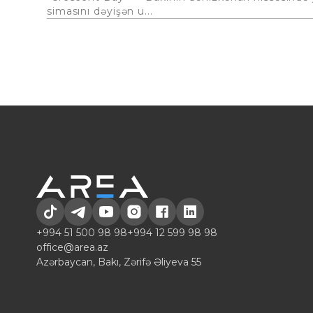
simasını dəyişən u...
+994 51 500 98 98
+994 12 599 98 98
office@area.az
Azərbaycan, Bakı, Zərifə Əliyeva 55