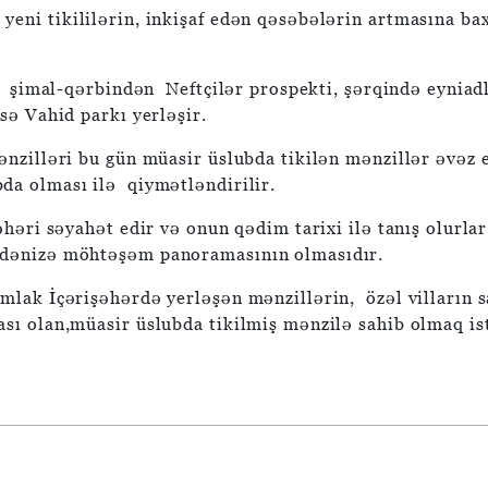
 yeni tikililərin, inkişaf edən qəsəbələrin artmasına b
, şimal-qərbindən Neftçilər prospekti, şərqində eyniadl
sə Vahid parkı yerləşir.
zilləri bu gün müasir üslubda tikilən mənzillər əvəz ed
a olması ilə qiymətləndirilir.
həri səyahət edir və onun qədim tarixi ilə tanış olurla
dənizə möhtəşəm panoramasının olmasıdır.
lak İçərişəhərdə yerləşən mənzillərin, özəl vilların sa
ı olan,müasir üslubda tikilmiş mənzilə sahib olmaq is