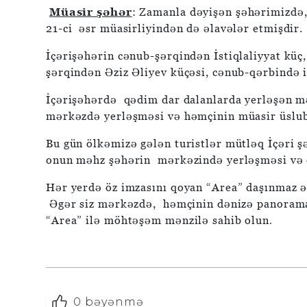
Müasir şəhər
: Zamanla dəyişən şəhərimizdə,
21-ci əsr müasirliyindən də əlavələr etmişdir.
İçərişəhərin cənub-şərqindən İstiqlaliyyat küç
şərqindən Əziz Əliyev küçəsi, cənub-qərbində i
İçərişəhərdə qədim dar dalanlarda yerləşən mən
mərkəzdə yerləşməsi və həmçinin müasir üslubd
Bu gün ölkəmizə gələn turistlər mütləq İçəri şə
onun məhz şəhərin mərkəzində yerləşməsi və 
Hər yerdə öz imzasını qoyan “Area” daşınmaz əm
Əgər siz mərkəzdə, həmçinin dənizə panoramas
“Area” ilə möhtəşəm mənzilə sahib olun
.
0
bəyənmə