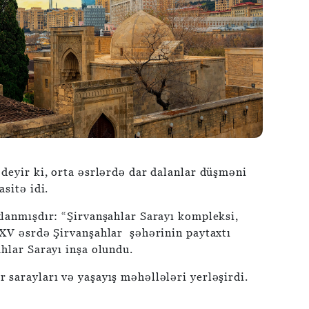
deyir ki, orta əsrlərdə dar dalanlar düşməni
sitə idi.
xlanmışdır: “Şirvanşahlar Sarayı kompleksi,
 XV əsrdə Şirvanşahlar şəhərinin paytaxtı
hlar Sarayı inşa olundu.
 sarayları və yaşayış məhəllələri yerləşirdi.