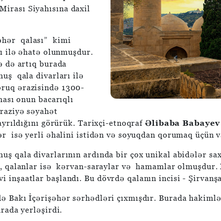
irası Siyahısına daxil
şəhər qalası” kimi
rı ilə əhatə olunmuşdur.
ə də artıq burada
uş qala divarları ilə
oruq ərazisində 1300-
ması onun bacarıqlı
Əraziyə səyahət
ayrıldığını görürük. Tarixçi-etnoqraf
Əlibaba Babayev
r isə yerli əhalini istidən və soyuqdan qorumaq üçün va
uş qala divarlarının ardında bir çox unikal abidələr sa
ər, qalanlar isə kərvan-saraylar və hamamlar olmuşdur.
 inşaatlar başlandı. Bu dövrdə qalanın incisi - Şirvanşa
ə Bakı İçərişəhər sərhədləri çıxmışdır. Burada hakimlər
rada yerləşirdi.