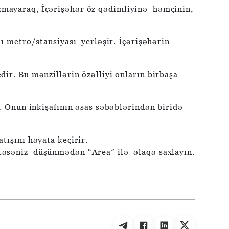
axmayaraq, İçərişəhər öz qədimliyinə həmçinin,
ı metro/stansiyası yerləşir. İçərişəhərin
ir. Bu mənzillərin özəlliyi onların birbaşa
r. Onun inkişafının əsas səbəblərindən biridə
tışını həyata keçirir.
təsəniz düşünmədən “Area” ilə əlaqə saxlayın.