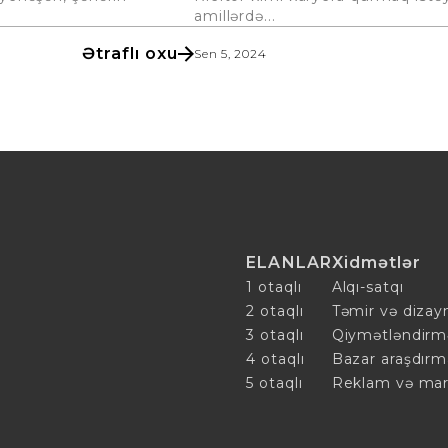
amillərdə...
Ətraflı oxu
Sen 5, 2024
ELANLAR
Xidmətlər
1 otaqlı
Alqı-satqı
2 otaqlı
Təmir və dizay
3 otaqlı
Qiymətləndirm
4 otaqlı
Bazar araşdırm
5 otaqlı
Reklam və mar