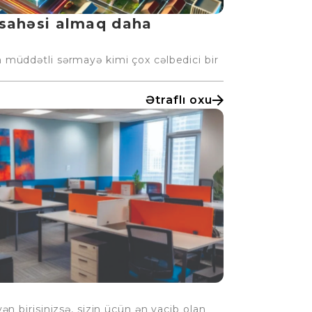
 sahəsi almaq daha
 müddətli sərmayə kimi çox cəlbedici bir
Ətraflı oxu
ən birisinizsə, sizin üçün ən vacib olan