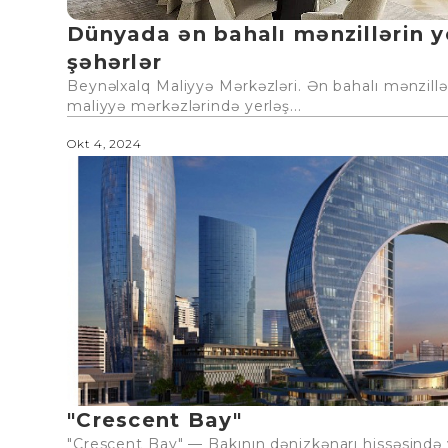
Dünyada ən bahalı mənzillərin y
şəhərlər
Beynəlxalq Maliyyə Mərkəzləri. Ən bahalı mənzill
maliyyə mərkəzlərində yerləş...
Okt 4, 2024
"Crescent Bay"
"Crescent Bay" — Bakının dənizkənarı hissəsində 