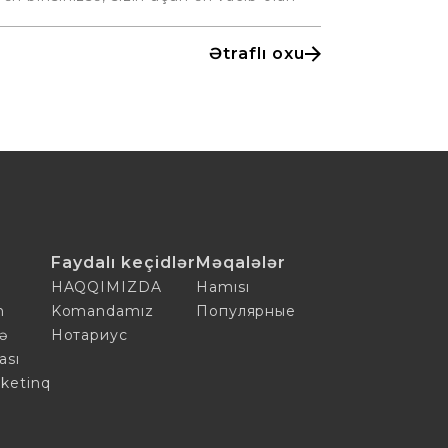
Ətraflı oxu
Faydalı keçidlər
Məqalələr
HAQQIMIZDA
Hamısı
n
Komandamız
Популярные
ə
Нотариус
ası
ketinq