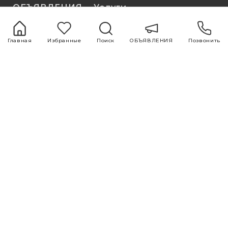
ОБЪЯВЛЕНИЯ
Услуги
1 комнатная
Покупка и продажа
2 комнатная
недвижимости
Главная
Избранные
Поиск
ОБЪЯВЛЕНИЯ
Позвонить
3 комнатная
Ремонт и дизайн
4 комнатная
Оценка
5 комнатная
Исследования
рынка
Реклама и
маркетинг
Полезные
Блог
ссылки
Все
О НАС
Популярные
КОМАНДА
Нотариус