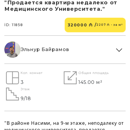
"Продается квартира недалеко от
Медицинского Университета."
320000 ₼ /
İD: 11858
2207 ₼ - за м²
Эльнур Байрамов
Кол. комнат
Общая площадь
3
145.00 м²
Этаж
9/18
"В районе Насими, на 9-м этаже, неподалеку от
медицинского университета, продается