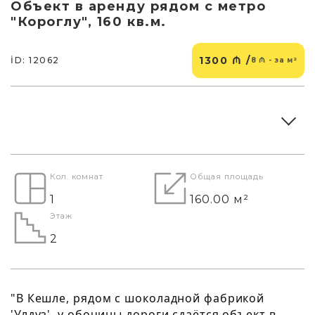
Объект в аренду рядом с метро
"Короглу", 160 кв.м.
1300 ₼ /
İD: 12062
8 ₼ - за м²
Кол. комнат
Общая площадь
1
160.00 м²
Этаж
2
"В Кешле, рядом с шоколадной фабрикой
'Улдуз', у обочины дороги сдаётся объект в