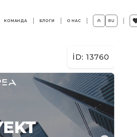
КОМАНДА
БЛОГИ
О НАС
₼
RU
İD: 13760