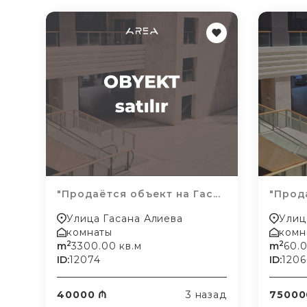
"Продаётся объект на Гас...
"Прода
Улица Гасана Алиева
Улиц
комнаты
комн
2
2
m
3300.00 кв.м
m
60.0
ID:
12074
ID:
1206
40000 ₼
3 назад
75000