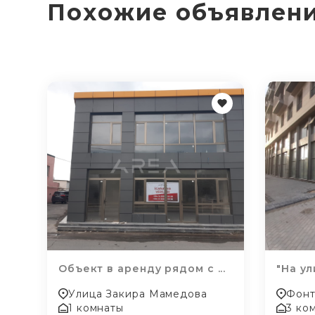
Похожие объявлен
Объект в аренду рядом с ...
"На ул
Улица Закира Мамедова
Фонт
1 комнаты
3 ко