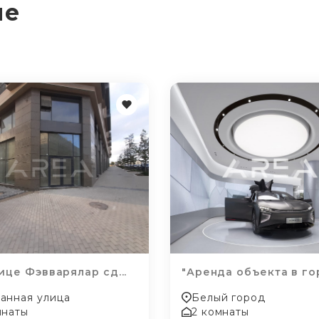
ие
ице Фэвварялар сд...
"Аренда объекта в гор
анная улица
Белый город
мнаты
2 комнаты