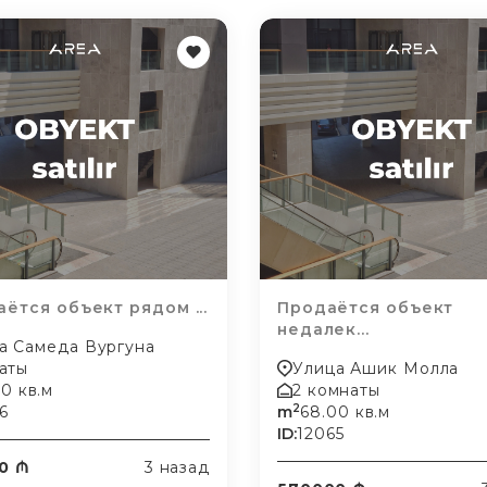
ётся объект рядом ...
Продаётся объект
недалек...
а Самеда Вургуна
аты
Улица Ашик Молла
0 кв.м
2 комнаты
2
6
m
68.00 кв.м
ID:
12065
0 ₼
3 назад