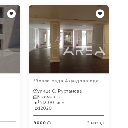
"Возле сада Ахундова сда...
улица С. Рустамова
3 комнаты
2
m
413.00 кв.м
ID:
12020
9000 ₼
3 назад