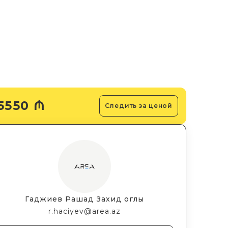
5550 ₼
Следить за ценой
Гаджиев Рашад Захид оглы
r.haciyev@area.az