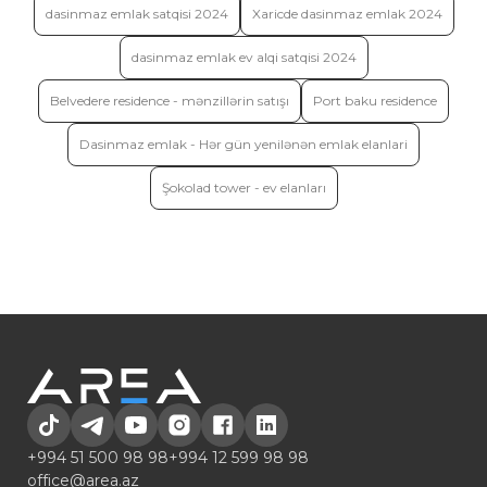
dasinmaz emlak satqisi 2024
Xaricde dasinmaz emlak 2024
dasinmaz emlak ev alqi satqisi 2024
Belvedere residence - mənzillərin satışı
Port baku residence
Dasinmaz emlak - Hər gün yenilənən emlak elanlari
Şokolad tower - ev elanları
+994 51 500 98 98
+994 12 599 98 98
office@area.az