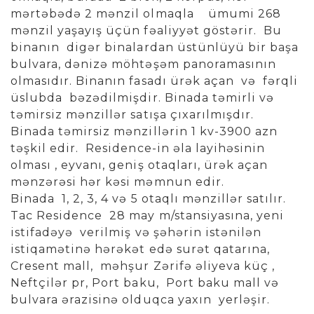
mərtəbədə 2 mənzil olmaqla ümumi 268
mənzil yaşayış üçün fəaliyyət göstərir. Bu
binanın digər binalardan üstünlüyü bir başa
bulvara, dənizə möhtəşəm panoramasının
olmasıdır. Binanın fasadı ürək açan və fərqli
üslubda bəzədilmişdir. Binada təmirli və
təmirsiz mənzillər satışa çıxarılmışdır.
Binada təmirsiz mənzillərin 1 kv-3900 azn
təşkil edir. Residence-in əla layihəsinin
olması , eyvanı, geniş otaqları, ürək açan
mənzərəsi hər kəsi məmnun edir.
Binada 1, 2, 3, 4 və 5 otaqlı mənzillər satılır.
Tac Residence 28 may m/stansiyasına, yeni
istifadəyə verilmiş və şəhərin istənilən
istiqamətinə hərəkət edə surət qatarına,
Cresent mall, məhşur Zərifə əliyeva küç ,
Neftçilər pr, Port baku, Port baku mall və
bulvara ərazisinə olduqca yaxın yerləşir.