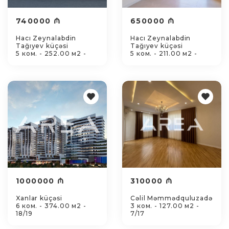
740000 ₼
650000 ₼
Hacı Zeynalabdin
Hacı Zeynalabdin
Tağıyev küçəsi
Tağıyev küçəsi
5 ком. - 252.00 м2 -
5 ком. - 211.00 м2 -
1000000 ₼
310000 ₼
Xanlar küçəsi
Cəlil Məmmədquluzadə
6 ком. - 374.00 м2 -
3 ком. - 127.00 м2 -
18/19
7/17