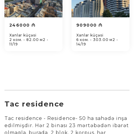
246000 ₼
909000 ₼
Xanlar küçəsi
Xanlar küçəsi
2 ком. - 82.00 м2 -
6 ком. - 303.00 м2 -
11/19
14/19
Tac residence
Tac residence - Residence- 50 ha sahədə inşa
edilmişdir. Hər 2 binası 23 mərtəbədən ibarət
olmaqla, burada 2 blok, 2 korpus, hər