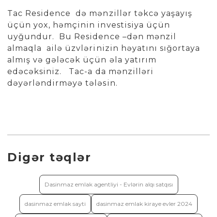
Tac Residence də mənzillər təkcə yaşayış
üçün yox, həmçinin investisiya üçün
uyğundur. Bu Residence –dən mənzil
almaqla ailə üzvlərinizin həyatını sığortaya
almış və gələcək üçün əla yatırım
edəcəksiniz. Tac-a da mənzilləri
dəyərləndirməyə tələsin.
Digər təqlər
Dasinmaz emlak agentliyi - Evlərin alqı satqısı
dasinmaz emlak sayti
dasinmaz emlak kiraye evler 2024