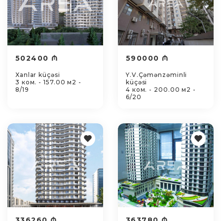
502400 ₼
590000 ₼
Xanlar küçəsi
Y.V.Çəmənzəminli
3 ком. - 157.00 м2 -
küçəsi
8/19
4 ком. - 200.00 м2 -
6/20
336260 ₼
363780 ₼