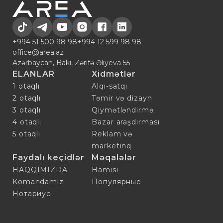
+994 51 500 98 98
+994 12 599 98 98
office@area.az
Azərbaycan, Bakı, Zərifə Əliyeva 55
ELANLAR
Xidmətlər
1 otaqlı
Alqı-satqı
2 otaqlı
Təmir və dizayn
3 otaqlı
Qiymətləndirmə
4 otaqlı
Bazar araşdırması
5 otaqlı
Reklam və
marketinq
Faydalı keçidlər
Məqalələr
HAQQIMIZDA
Hamısı
Komandamız
Популярные
Нотариус