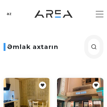
az
Əmlak axtarın