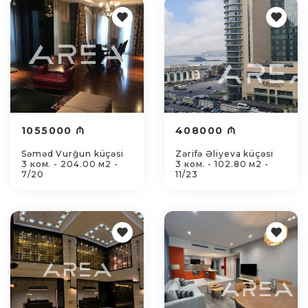
1055000 ₼
408000 ₼
Səməd Vurğun küçəsi
Zərifə Əliyeva küçəsi
3 ком. - 204.00 м2 -
3 ком. - 102.80 м2 -
7/20
11/23