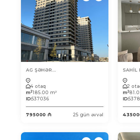
AG ŞƏHƏR...
SAHİL 
4 otaq
2 ot
2
2
m
185.00 m²
m
81.
ID:
537036
ID:
537
795000 ₼
25 gün əvvəl
43500