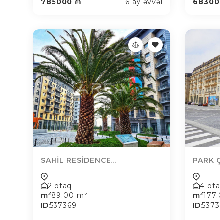
785000 ₼
6 ay əvvəl
68300
SAHİL RESİDENCE...
PARK Ç
2 otaq
4 ot
2
2
m
89.00 m²
m
177
ID:
537369
ID:
537