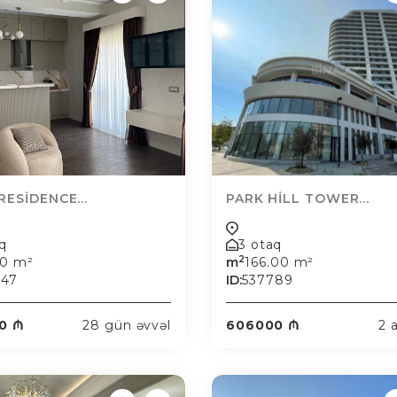
RESİDENCE...
PARK HİLL TOWER...
aq
3 otaq
2
00 m²
m
166.00 m²
847
ID:
537789
0 ₼
28 gün əvvəl
606000 ₼
2 