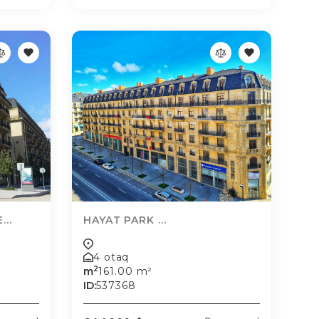
..
HAYAT PARK ...
4 otaq
2
m
161.00 m²
ID:
537368