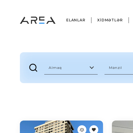
ELANLAR
XİDMƏTLƏR
Almaq
Mənzil