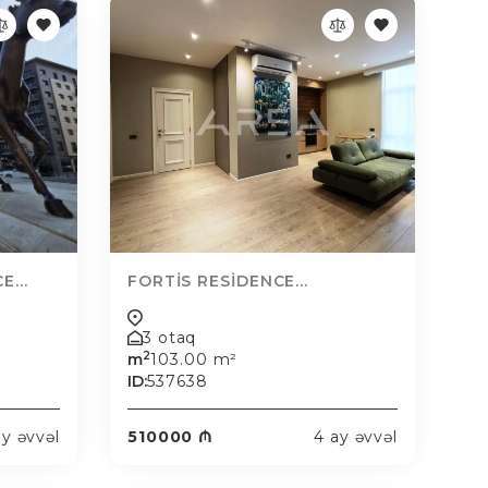
...
FORTİS RESİDENCE...
3 otaq
2
m
103.00 m²
ID:
537638
ay əvvəl
510000 ₼
4 ay əvvəl