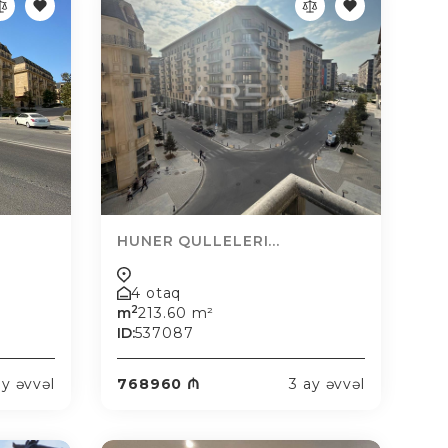
HUNER QULLELERI...
4 otaq
2
m
213.60 m²
ID:
537087
ay əvvəl
768960 ₼
3 ay əvvəl