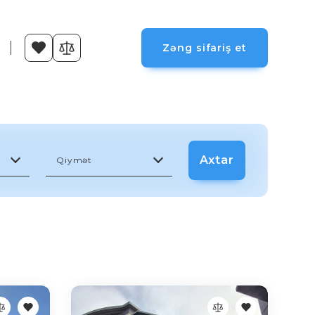
Zəng sifariş et
Axtar
Qiymət