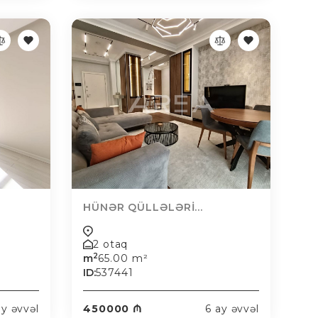
HÜNƏR QÜLLƏLƏRİ...
2 otaq
2
m
65.00 m²
ID:
537441
ay əvvəl
450000 ₼
6 ay əvvəl