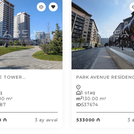
E TOWER...
PARK AVENUE RESİDENCE
aq
3 otaq
2
.00 m²
m
130.00 m²
687
ID:
537674
0 ₼
3 ay əvvəl
533000 ₼
3 