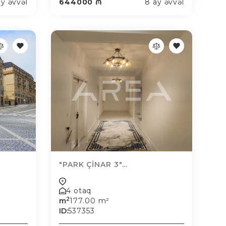
ay əvvəl
644000 ₼
8 ay əvvəl
"PARK ÇİNAR 3"...
4 otaq
2
m
177.00 m²
ID:
537353