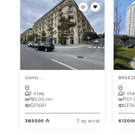
SAHIL ...
BREEZ
3 otaq
3 ot
2
2
m
85.00 m²
m
157
ID:
537691
ID:
537
385000 ₼
3 ay əvvəl
61200