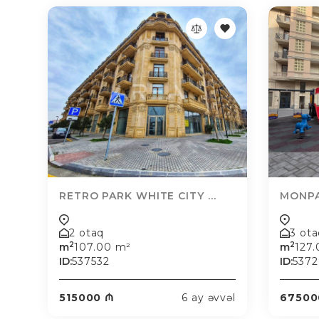
RETRO PARK WHITE CITY ...
MONPA
2 otaq
3 ot
2
2
m
107.00 m²
m
127
ID:
537532
ID:
537
515000 ₼
6 ay əvvəl
67500