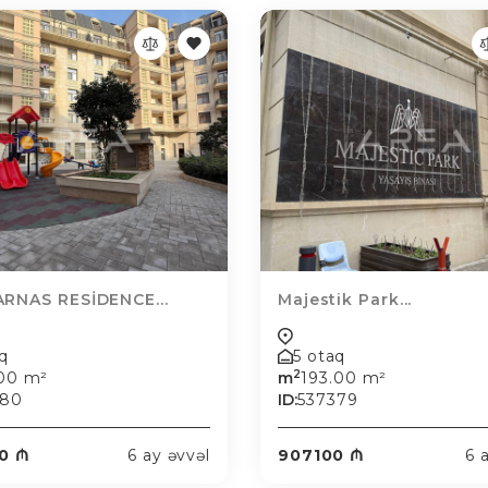
RNAS RESİDENCE...
Majestik Park...
aq
5 otaq
2
.00 m²
m
193.00 m²
280
ID:
537379
0 ₼
6 ay əvvəl
907100 ₼
6 