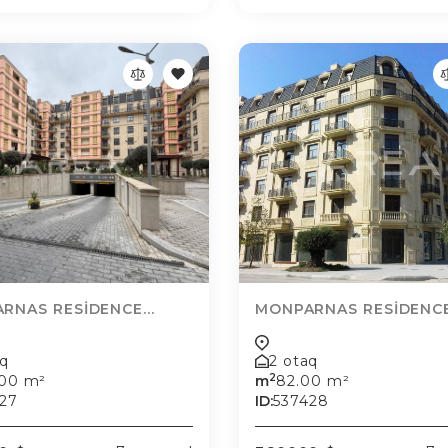
RNAS RESİDENCE...
MONPARNAS RESİDENCE.
aq
2 otaq
2
.00 m²
m
82.00 m²
27
ID:
537428