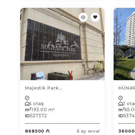
Majestik Park...
HÜNƏR
5 otaq
2 ot
2
2
m
193.00 m²
m
65.
ID:
537372
ID:
5374
868500 ₼
6 ay əvvəl
36000