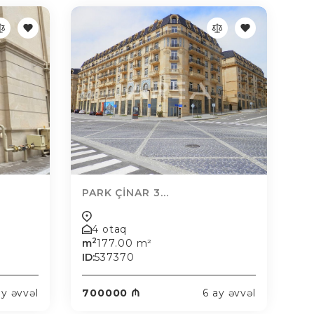
PARK ÇİNAR 3...
4 otaq
2
m
177.00 m²
ID:
537370
ay əvvəl
700000 ₼
6 ay əvvəl