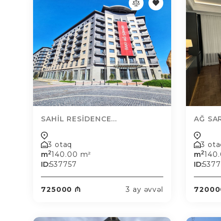
SAHİL RESİDENCE...
AĞ SAR
3 otaq
3 ot
2
2
m
140.00 m²
m
140
ID:
537757
ID:
537
725000 ₼
3 ay əvvəl
72000