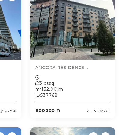
ANCORA RESIDENCE...
3 otaq
2
m
132.00 m²
ID:
537768
ay əvvəl
600000 ₼
2 ay əvvəl