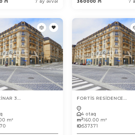
0 ₼
7 ay əvvəl
360000 ₼
7 
İNAR 3...
FORTİS RESİDENCE...
aq
4 otaq
2
.00 m²
m
160.00 m²
370
ID:
537371