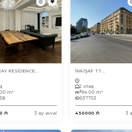
AY RESİDENCE...
İNKİŞAF TT...
aq
2 otaq
2
.00 m²
m
94.00 m²
758
ID:
537753
0 ₼
3 ay əvvəl
450000 ₼
3 