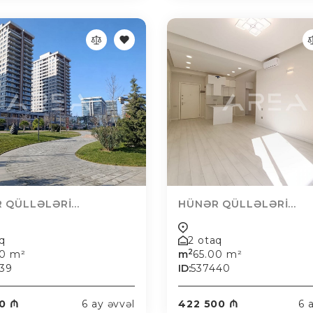
 QÜLLƏLƏRİ...
HÜNƏR QÜLLƏLƏRİ...
aq
2 otaq
2
00 m²
m
65.00 m²
39
ID:
537440
0 ₼
6 ay əvvəl
422 500 ₼
6 