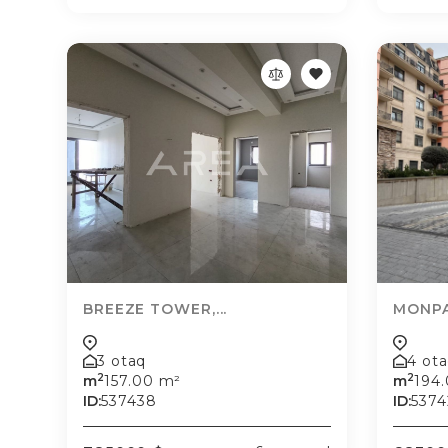
BREEZE TOWER,...
MONPA
3 otaq
4 ot
2
2
m
157.00 m²
m
194
ID:
537438
ID:
5374