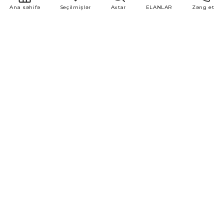
Ana səhifə
Seçilmişlər
Axtar
ELANLAR
Zəng et
1700000 ₼
3500 ₼
Ağ Şəhər
Heydər Əlyev pr
ком. - 260.00 м2 -
ком. - 136.00 м2 -