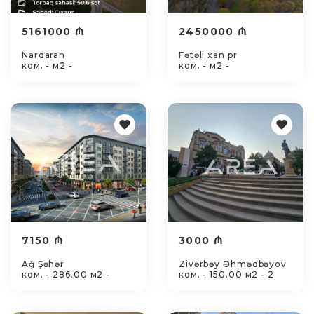
5161000 ₼
2450000 ₼
Nardaran
Fətəli xan pr
ком. - м2 -
ком. - м2 -
7150 ₼
3000 ₼
Ağ Şəhər
Zivərbəy Əhmədbəyov
ком. - 286.00 м2 -
ком. - 150.00 м2 - 2