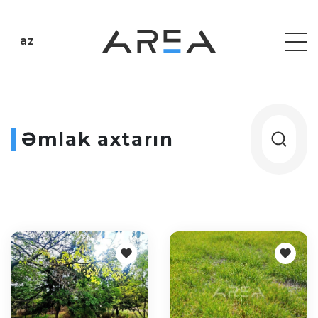
az
Əmlak axtarın