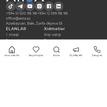
+994 51 500 98 98
+994 12 599 98 98
office@area.az
Azərbaycan, Bakı, Zərifə Əliyeva 55
ELANLAR
Xidmətlər
1 otaqlı
Alqı-satqı
2 otaqlı
Təmir və dizayn
3 otaqlı
Qiymətləndirmə
4 otaqlı
Bazar araşdırması
Ana səhifə
Seçilmişlər
Axtar
ELANLAR
Zəng et
5 otaqlı
Reklam və
marketinq
Faydalı keçidlər
Məqalələr
HAQQIMIZDA
Hamısı
Komandamız
Популярные
Нотариус