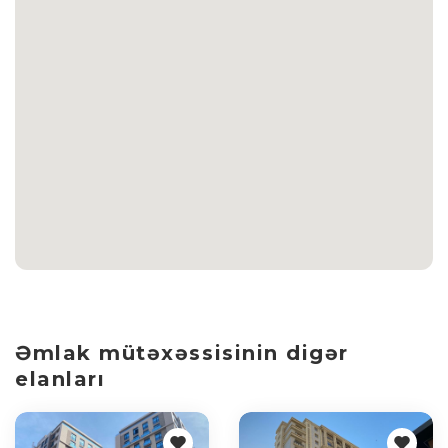
Əmlak mütəxəssisinin digər
elanları