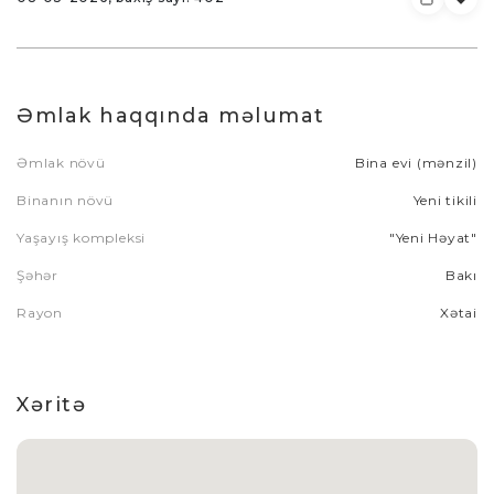
Əmlak haqqında məlumat
Əmlak növü
Bina evi (mənzil)
Binanın növü
Yeni tikili
Yaşayış kompleksi
"Yeni Həyat"
Şəhər
Bakı
Rayon
Xətai
Xəritə