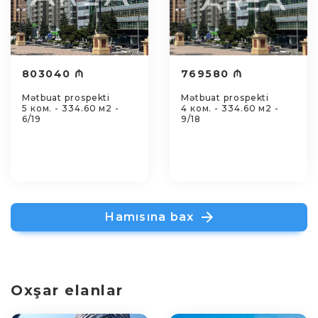
803040 ₼
769580 ₼
Mətbuat prospekti
Mətbuat prospekti
5 ком. - 334.60 м2 -
4 ком. - 334.60 м2 -
6/19
9/18
Hamısına bax
Oxşar elanlar