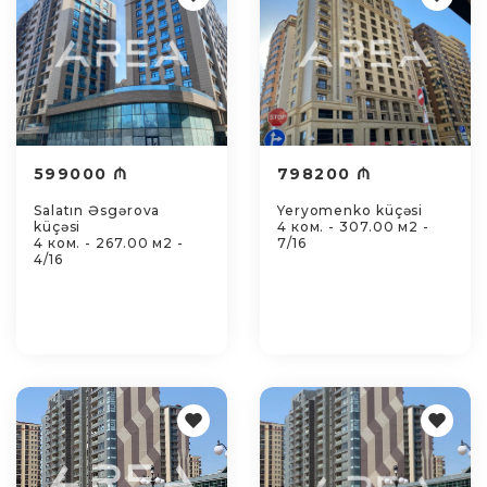
599000 ₼
798200 ₼
Salatın Əsgərova
Yeryomenko küçəsi
küçəsi
4 ком. - 307.00 м2 -
4 ком. - 267.00 м2 -
7/16
4/16