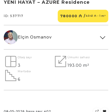
YENİ HAYAT – AZURE Residence
780000 ₼ /
İD: 537717
4041 ₼ - 1 m²
Elçin Osmanov
Otaq sayı
Ümumi sahəsi
3
193.00 m²
Mərtəbə
6
08-05-2026, baxış sayı: 402