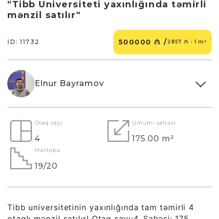
"Tibb Universiteti yaxınlığında təmirli
mənzil satılır"
500000 ₼ /
İD: 11732
2857 ₼ - 1 m²
Elnur Bayramov
Otaq sayı
Ümumi sahəsi
4
175.00 m²
Mərtəbə
19/20
Tibb universitetinin yaxınlığında tam təmirli 4
otaqlı mənzil satılır! Otaq sayı:4, Sahəsi: 175