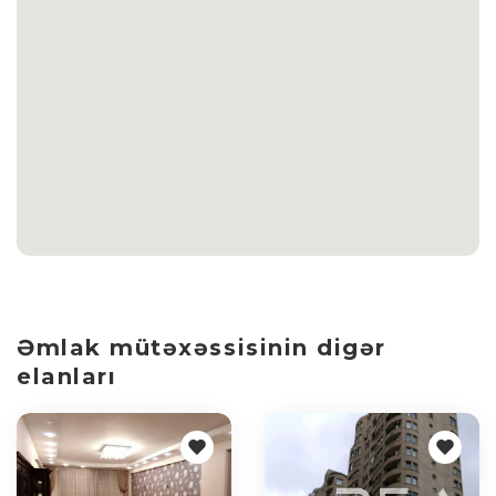
Əmlak mütəxəssisinin digər
elanları