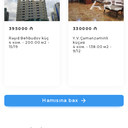
395000 ₼
330000 ₼
Rəşid Behbudov küç
Y.V.Çəmənzəminli
4 ком. - 200.00 м2 -
küçəsi
15/19
4 ком. - 138.00 м2 -
9/12
Hamısına bax