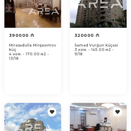
390000 ₼
320000 ₼
Mirəsədulla Mirqasımov
Səməd Vurğun küçəsi
küç
3 ком. - 145.00 м2 -
4 ком. - 170.00 м2 -
9/18
13/18