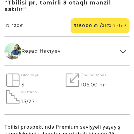
"Tbilisi pr, təmirli 3 otaqlı mənzil
satılır"
315000 ₼ /
İD: 13061
2972 ₼ - 1 m²
Rəşad Hacıyev
Otaq sayı
Ümumi sahəsi
3
106.00 m²
Mərtəbə
13/27
Tbilisi prospektində Premium səviyyəli yaşayış
kompleksində, hündür mərtəbəli binanın 13-