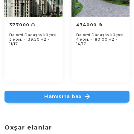
377000 ₼
474000 ₼
Baləmi Dadaşov küçəsi
Baləmi Dadaşov küçəsi
3 ком. - 139.50 м2 -
4 ком. - 180.00 м2 -
11/17
14/17
Hamısına bax
Oxşar elanlar