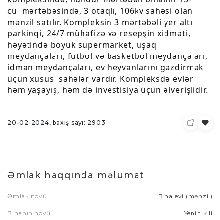
cü mərtəbəsində, 3 otaqlı, 106kv sahəsi olan
mənzil satılır. Kompleksin 3 mərtəbəli yer altı
parkinqi, 24/7 mühafizə və resepşin xidməti,
həyətində böyük supermarket, uşaq
meydançaları, futbol və basketbol meydançaları,
idman meydançaları, ev heyvanlarını gəzdirmək
üçün xüsusi sahələr vardır. Kompleksdə evlər
həm yaşayış, həm də investisiya üçün əlverişlidir.
20-02-2024, baxış sayı: 2903
Əmlak haqqında məlumat
Əmlak növü
Bina evi (mənzil)
Binanın növü
Yeni tikili