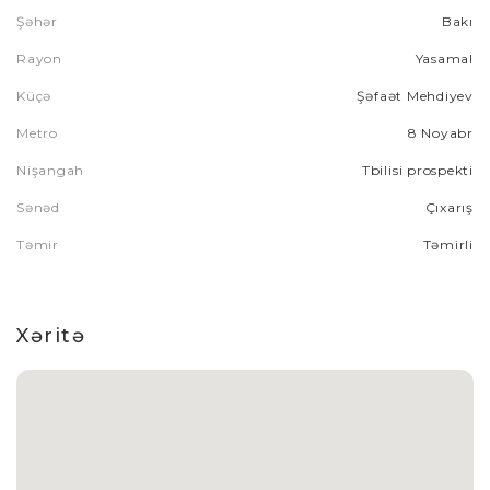
Şəhər
Bakı
Rayon
Yasamal
Küçə
Şəfaət Mehdiyev
Metro
8 Noyabr
Nişangah
Tbilisi prospekti
Sənəd
Çıxarış
Təmir
Təmirli
Xəritə