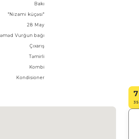
Bakı
"Nizami küçəsi"
28 May
əməd Vurğun bağı
Çıxarış
Təmirli
Kombi
Kondisioner
7
35