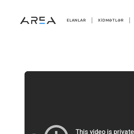
ELANLAR
XİDMƏTLƏR