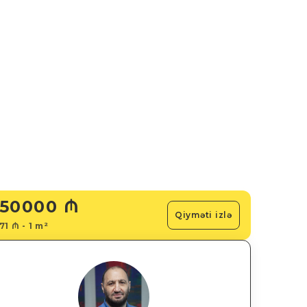
50000 ₼
Qiyməti izlə
71 ₼ - 1 m²