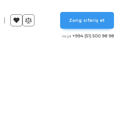
Zəng sifariş et
+994 (51) 500 98 98
və ya