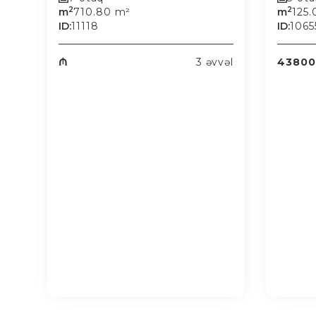
2
2
m
710.80 m²
m
125
ID:
11118
ID:
1065
₼
3 əvvəl
43800