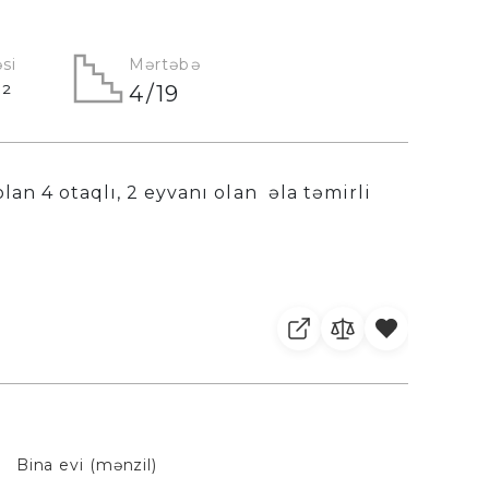
si
Mərtəbə
²
4/19
an 4 otaqlı, 2 eyvanı olan əla təmirli
Bina evi (mənzil)