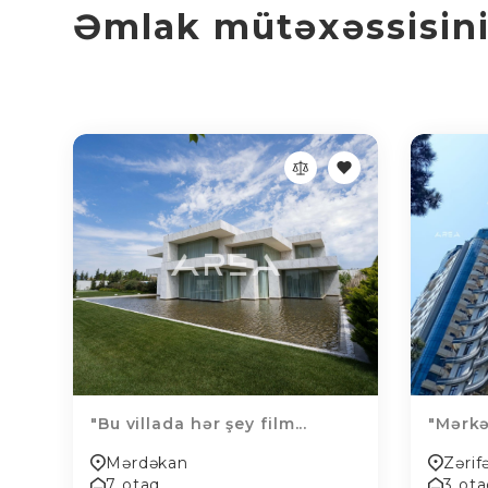
Əmlak mütəxəssisinin
"Bu villada hər şey film...
"Mərkə
Mərdəkan
Zərif
7 otaq
3 ot