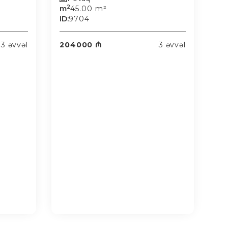
2
m
45.00 m²
ID:
9704
3 əvvəl
204000 ₼
3 əvvəl