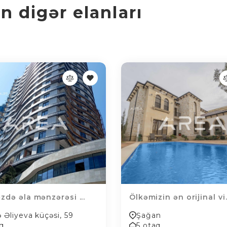
 digər elanları
zdə əla mənzərəsi ...
Ölkəmizin ən orijinal vi.
ə Əliyeva küçəsi, 59
Şağan
aq
5 otaq