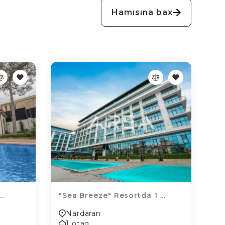
Hamısına bax
..
"Sea Breeze" Resortda 1 ...
Nardaran
1 otaq