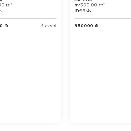
2
.00 m²
m
300.00 m²
5
ID:
9958
0 ₼
3 əvvəl
950000 ₼