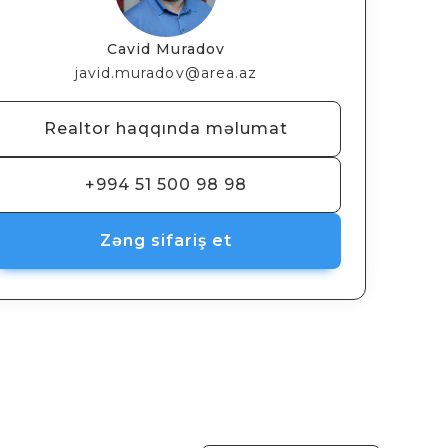
Cavid Muradov
javid.muradov@area.az
Realtor haqqında məlumat
+994 51 500 98 98
Zəng sifariş et