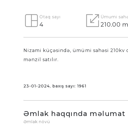
Otaq sayı
Ümumi sahə
4
210.00 m
Nizami küçəsində, ümümi sahəsi 210kv ol
mənzil satılır.
23-01-2024, baxış sayı: 1961
Əmlak haqqında məlumat
Əmlak növü