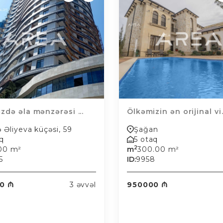
zdə əla mənzərəsi ...
Ölkəmizin ən orijinal vi.
ə Əliyeva küçəsi, 59
Şağan
aq
5 otaq
2
.00 m²
m
300.00 m²
5
ID:
9958
0 ₼
3 əvvəl
950000 ₼