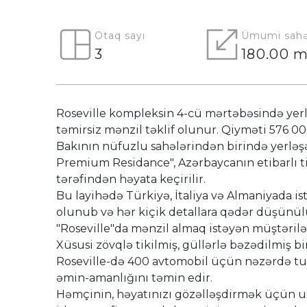
Otaq sayı
Ümumi sahə
3
180.00 m
Roseville kompleksin 4-cü mərtəbəsində yerlə
təmirsiz mənzil təklif olunur. Qiyməti 576 00
Bakının nüfuzlu sahələrindən birində yerləşə
Premium Residance", Azərbaycanın etibarlı ti
tərəfindən həyata keçirilir.
Bu layihədə Türkiyə, İtaliya və Almaniyada ist
olunub və hər kiçik detallara qədər düşünülü
"Roseville"da mənzil almaq istəyən müştərilər
Xüsusi zövqlə tikilmiş, güllərlə bəzədilmiş 
Roseville-də 400 avtomobil üçün nəzərdə tutu
əmin-amanlığını təmin edir.
Həmçinin, həyatınızı gözəlləşdirmək üçün u