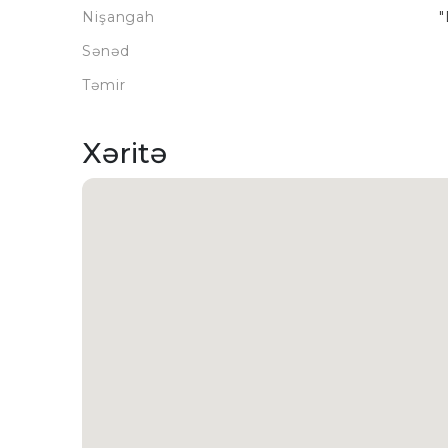
Nişangah
"
Sənəd
Təmir
Xəritə