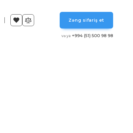
Zəng sifariş et
+994 (51) 500 98 98
və ya