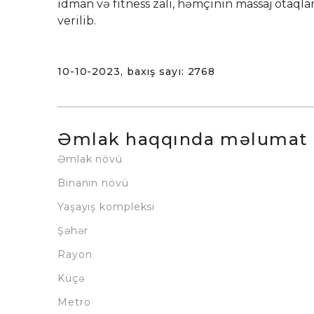
idman və fitness zalı, həmçinin massaj otaqları
verilib.
10-10-2023, baxış sayı: 2768
Əmlak haqqında məlumat
Əmlak növü
Binanın növü
Yaşayış kompleksi
Şəhər
Rayon
Küçə
Metro