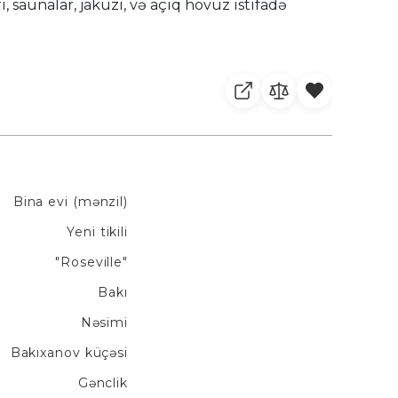
, saunalar, jakuzi, və açıq hovuz istifadə
Bina evi (mənzil)
Yeni tikili
"Roseville"
Bakı
Nəsimi
Bakıxanov küçəsi
Gənclik