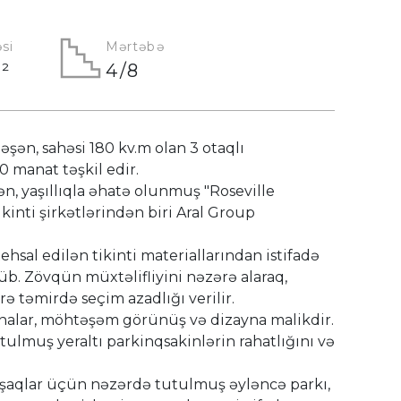
si
Mərtəbə
²
4/8
şən, sahəsi 180 kv.m olan 3 otaqlı
0 manat təşkil edir.
n, yaşıllıqla əhatə olunmuş "Roseville
kinti şirkətlərindən biri Aral Group
ehsal edilən tikinti materiallarından istifadə
b. Zövqün müxtəlifliyini nəzərə alaraq,
ə təmirdə seçim azadlığı verilir.
binalar, möhtəşəm görünüş və dizayna malikdir.
lmuş yeraltı parkinqsakinlərin rahatlığını və
şaqlar üçün nəzərdə tutulmuş əyləncə parkı,