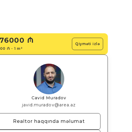
76000 ₼
Qiyməti izlə
00 ₼ - 1 m²
Cavid Muradov
javid.muradov@area.az
Realtor haqqında məlumat