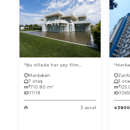
"Bu villada hər şey film...
"Mərkə
Mərdəkan
Zərif
7 otaq
3 ot
2
2
m
710.80 m²
m
125
ID:
11118
ID:
1065
₼
3 əvvəl
43800