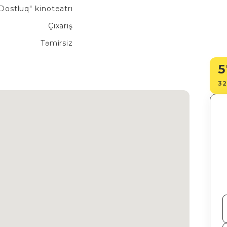
Dostluq" kinoteatrı
Çıxarış
Təmirsiz
5
32