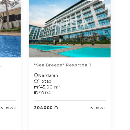
..
"Sea Breeze" Resortda 1 ...
Nardaran
1 otaq
2
m
45.00 m²
ID:
9704
3 əvvəl
204000 ₼
3 əvvəl