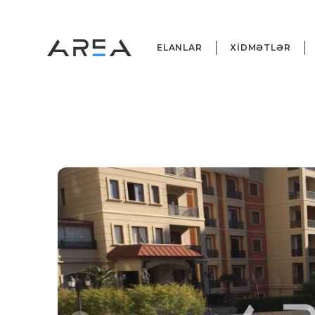
ELANLAR
XİDMƏTLƏR