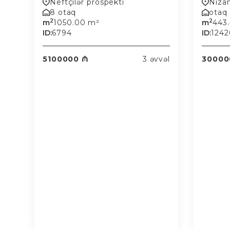
Neftçilər prospekti
Niza
8 otaq
otaq
2
2
m
1050.00 m²
m
443
ID:
6794
ID:
1242
5100000 ₼
3 əvvəl
30000