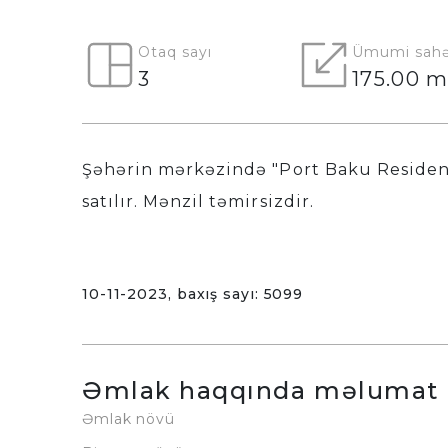
Otaq sayı
Ümumi sahə
3
175.00 m
Şəhərin mərkəzində "Port Baku Residence
satılır. Mənzil təmirsizdir.
10-11-2023, baxış sayı: 5099
Əmlak haqqında məlumat
Əmlak növü