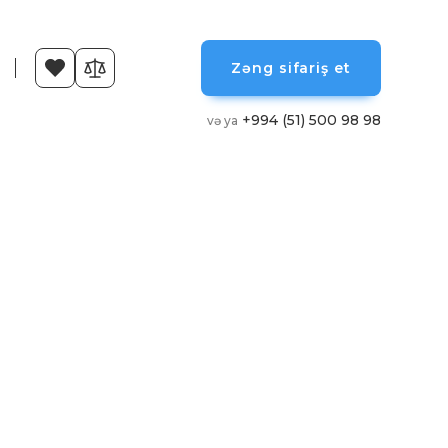
Zəng sifariş et
+994 (51) 500 98 98
və ya