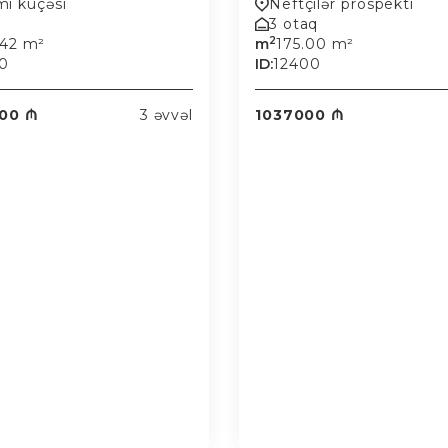
mi küçəsi
Neftçilər prospekti
3 otaq
2
.42 m²
m
175.00 m²
0
ID:
12400
00 ₼
3 əvvəl
1037000 ₼