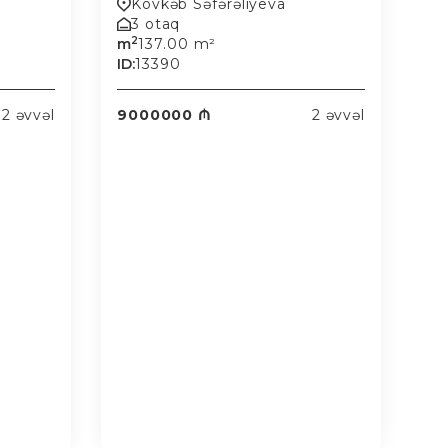
Kövkəb Səfərəliyeva
3 otaq
2
m
137.00 m²
ID:
13390
2 əvvəl
9000000 ₼
2 əvvəl