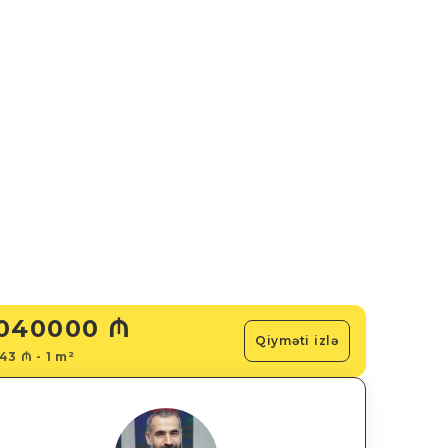
040000 ₼
Qiyməti izlə
43 ₼ - 1 m²