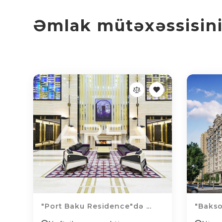
Əmlak mütəxəssisinin
"Port Baku Residence"də ...
"Bakso