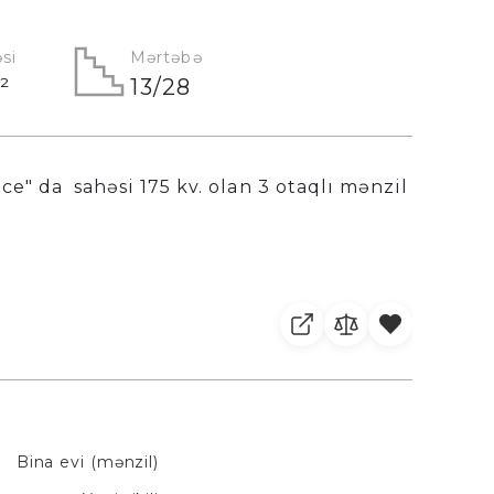
si
Mərtəbə
²
13/28
" da sahəsi 175 kv. olan 3 otaqlı mənzil
Bina evi (mənzil)