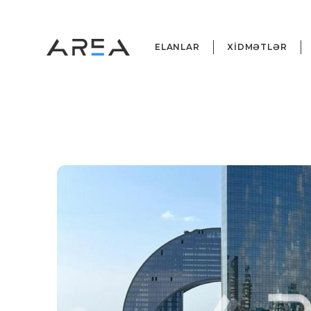
ELANLAR
XİDMƏTLƏR