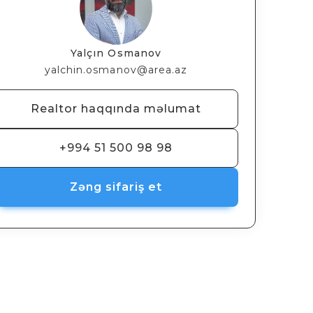
Yalçın Osmanov
yalchin.osmanov@area.az
Realtor haqqında məlumat
+994 51 500 98 98
Zəng sifariş et