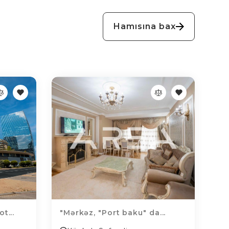
Hamısına bax
t...
"Mərkəz, "Port baku" da...