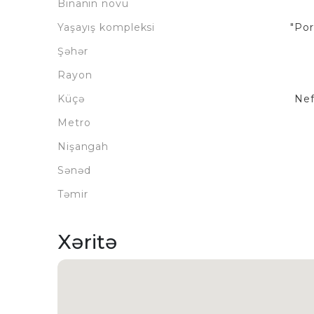
Binanın növü
Yaşayış kompleksi
"Po
Şəhər
Rayon
Küçə
Nef
Metro
Nişangah
Sənəd
Təmir
Xəritə