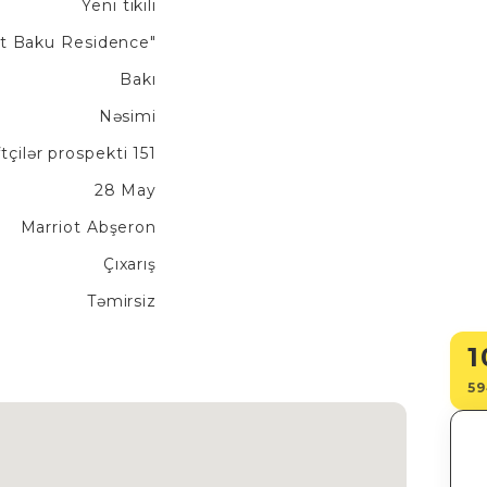
Yeni tikili
rt Baku Residence"
Bakı
Nəsimi
tçilər prospekti 151
28 May
Marriot Abşeron
Çıxarış
Təmirsiz
1
59