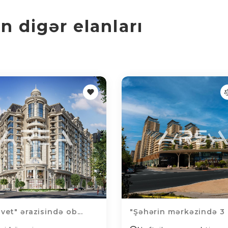
 digər elanları
vet" ərazisində ob...
"Şəhərin mərkəzində 3 o