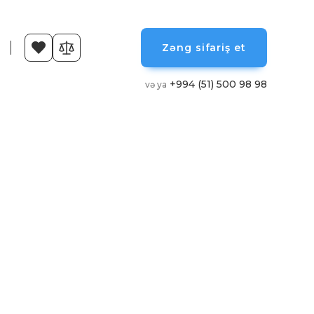
Zəng sifariş et
+994 (51) 500 98 98
və ya