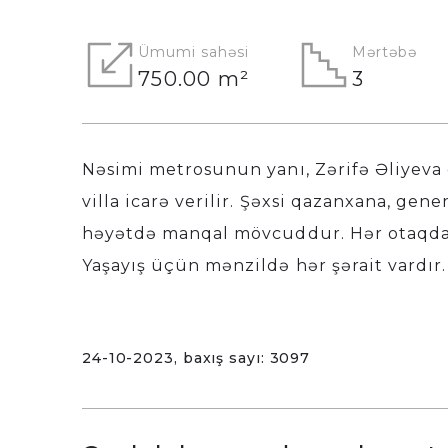
Ümumi sahəsi
Mərtəbə
750.00 m²
3
Nəsimi metrosunun yanı, Zərifə Əliyeva 
villa icarə verilir. Şəxsi qazanxana, gen
həyətdə manqal mövcuddur. Hər otaqda k
Yaşayış üçün mənzildə hər şərait vardır
24-10-2023, baxış sayı: 3097