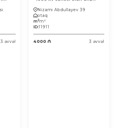
si
Nizami Abdullayev 39
otaq
2
m
m²
ID:
11911
3 əvvəl
4000 ₼
3 əvvəl