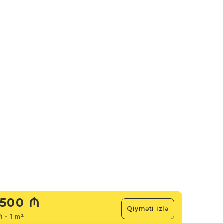
500 ₼
Qiyməti izlə
₼ - 1 m²