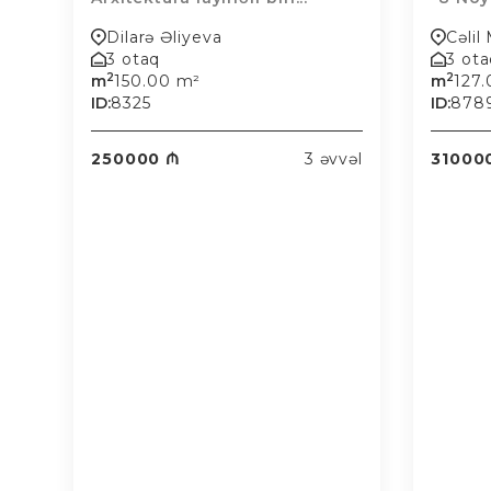
Dilarə Əliyeva
Cəli
3 otaq
3 ot
2
2
m
150.00 m²
m
127
ID:
8325
ID:
878
250000 ₼
3 əvvəl
31000