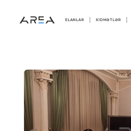
ELANLAR
XİDMƏTLƏR