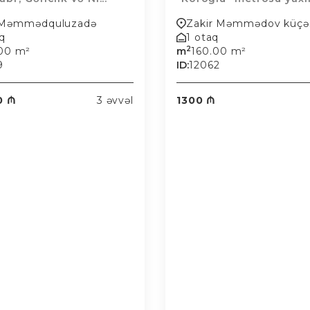
l Məmmədquluzadə
Zakir Məmmədov küçə
aq
1 otaq
2
.00 m²
m
160.00 m²
9
ID:
12062
0 ₼
3 əvvəl
1300 ₼