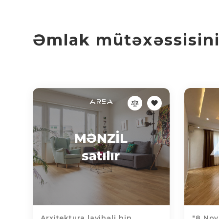
Əmlak mütəxəssisinin
Arxitektura layihəli bin...
"8 Noya