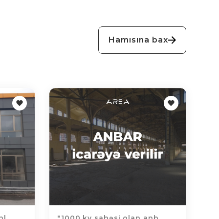
Hamısına bax
l...
"1000 kv sahəsi olan anb...