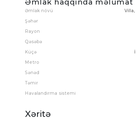
Əmlak haqqında məlumat
Əmlak növü
Villa
Şəhər
Rayon
Qəsəbə
Küçə
Metro
Sənəd
Təmir
Havalandırma sistemi
Xəritə