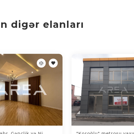
 digər elanları
br, Gənclik və Ni...
"Koroğlu" metrosu yaxın