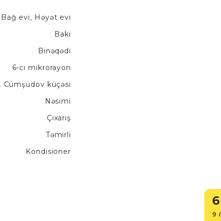
, Bağ evi, Həyət evi
Bakı
Binəqədi
6-cı mikrorayon
İ. Cümşüdov küçəsi
Nəsimi
Çıxarış
Təmirli
Kondisioner
6
9 