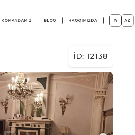
KOMANDAMIZ
BLOQ
HAQQIMIZDA
₼
AZ
İD: 12138