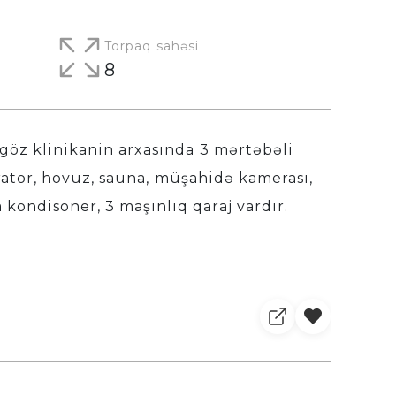
Torpaq sahəsi
8
göz klinikanin arxasında 3 mərtəbəli
erator, hovuz, sauna, müşahidə kamerası,
ondisoner, 3 maşınlıq qaraj vardır.
.