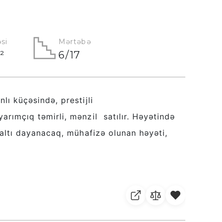
si
Mərtəbə
²
6/17
lı küçəsində, prestijli
arımçıq təmirli, mənzil satılır. Həyətində
raltı dayanacaq, mühafizə olunan həyəti,