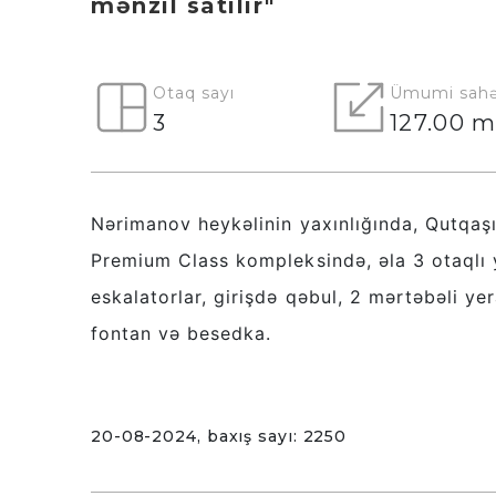
mənzil satılır"
Otaq sayı
Ümumi sahə
3
127.00 m
Nərimanov heykəlinin yaxınlığında, Qutqaşın
Premium Class kompleksində, əla 3 otaqlı y
eskalatorlar, girişdə qəbul, 2 mərtəbəli ye
fontan və besedka.
20-08-2024, baxış sayı: 2250