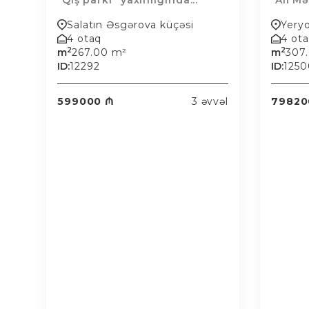
"Qış parkı" yaxınlığında...
"Ali M
Salatın Əsgərova küçəsi
Yery
4 otaq
4 ot
2
2
m
267.00 m²
m
307
ID:
12292
ID:
1250
599000 ₼
3 əvvəl
79820