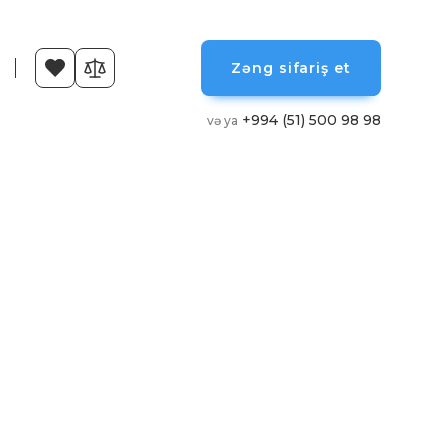
Zəng sifariş et
+994 (51) 500 98 98
və ya