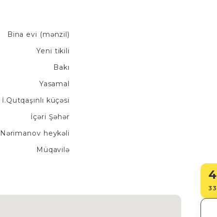
Bina evi (mənzil)
Yeni tikili
Bakı
Yasamal
İ.Qutqaşınlı küçəsi
İçəri Şəhər
Nərimanov heykəli
Müqavilə
4
33