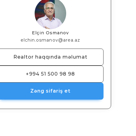
Elçin Osmanov
elchin.osmanov@area.az
Realtor haqqında məlumat
+994 51 500 98 98
Zəng sifariş et