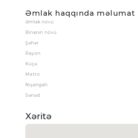
Əmlak haqqında məlumat
Əmlak növü
Binanın növü
Şəhər
Rayon
Küçə
Metro
Nişangah
Sənəd
Xəritə