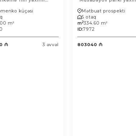
əhkəmə"nin yaxınlı...
"Musabəyov parkı yaxınlı
omenko küçəsi
Mətbuat prospekti
aq
5 otaq
2
.00 m²
m
334.60 m²
0
ID:
7972
0 ₼
3 əvvəl
803040 ₼