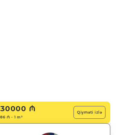
30000 ₼
Qiyməti izlə
86 ₼ - 1 m²