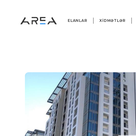
ELANLAR
XİDMƏTLƏR