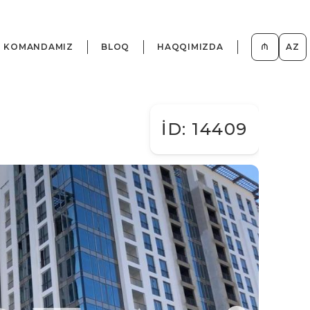
KOMANDAMIZ
BLOQ
HAQQIMIZDA
₼
AZ
İD: 14409