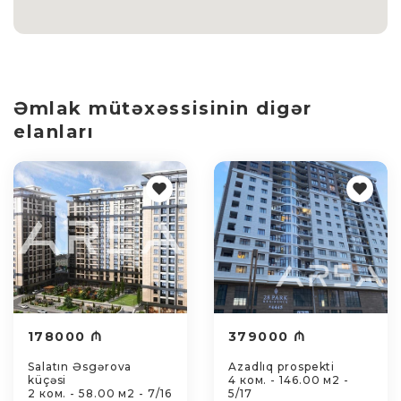
Əmlak mütəxəssisinin digər
elanları
178000 ₼
379000 ₼
Salatın Əsgərova
Azadlıq prospekti
küçəsi
4 ком. - 146.00 м2 -
2 ком. - 58.00 м2 - 7/16
5/17