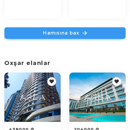
Hamısına bax
Oxşar elanlar
438000 ₼
204000 ₼