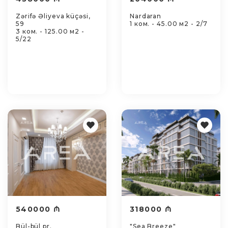
Zərifə Əliyeva küçəsi,
Nardaran
59
1 ком. - 45.00 м2 - 2/7
3 ком. - 125.00 м2 -
5/22
540000 ₼
318000 ₼
Bül-bül pr.
"Sea Breeze"