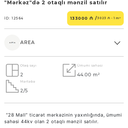
"Mərkəz"də 2 otaqlı mənzil satılır
133000 ₼ /
İD: 12564
3023 ₼ - 1 m²
AREA
Otaq sayı
Ümumi sahəsi
2
44.00 m²
Mərtəbə
2/5
“28 Mall” ticarət mərkəzinin yaxınlığında, ümumi
sahəsi 44kv olan 2 otaqlı mənzil satılır.