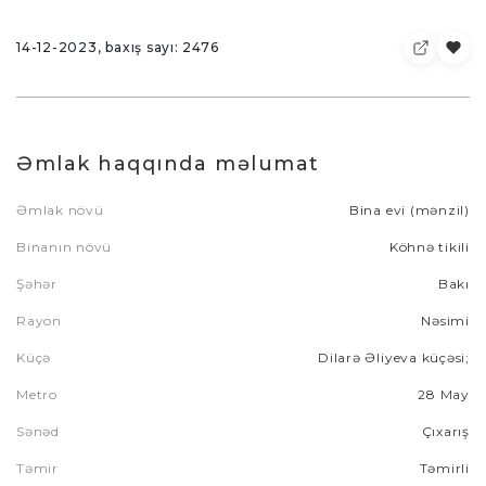
14-12-2023, baxış sayı: 2476
Əmlak haqqında məlumat
Əmlak növü
Bina evi (mənzil)
Binanın növü
Köhnə tikili
Şəhər
Bakı
Rayon
Nəsimi
Küçə
Dilarə Əliyeva küçəsi;
Metro
28 May
Sənəd
Çıxarış
Təmir
Təmirli