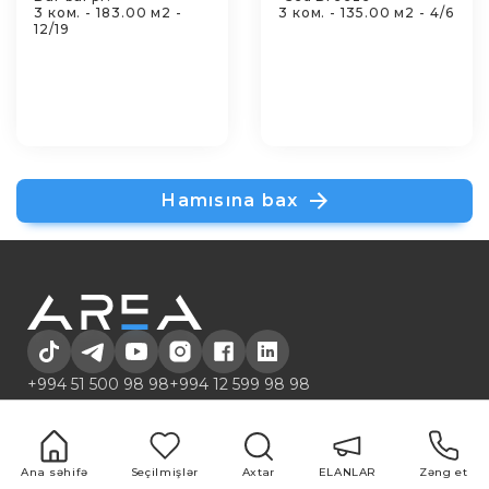
3 ком. - 183.00 м2 -
3 ком. - 135.00 м2 - 4/6
12/19
Hamısına bax
+994 51 500 98 98
+994 12 599 98 98
office@area.az
Azərbaycan, Bakı, Zərifə Əliyeva 55
ELANLAR
Xidmətlər
Ana səhifə
Seçilmişlər
Axtar
ELANLAR
Zəng et
1 otaqlı
Alqı-satqı