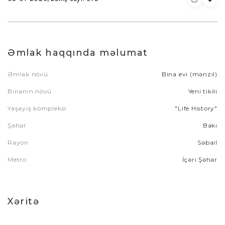
Əmlak haqqında məlumat
Əmlak növü
Bina evi (mənzil)
Binanın növü
Yeni tikili
Yaşayış kompleksi
"Life History"
Şəhər
Bakı
Rayon
Səbail
Metro
İçəri Şəhər
Xəritə