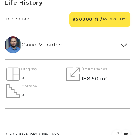
Life History
850000 ₼ /
İD: 537387
4509 ₼ - 1 m²
Cavid Muradov
Otaq sayı
Ümumi sahəsi
3
188.50 m²
Mərtəbə
3
05-01-2026, baxış sayı: 675