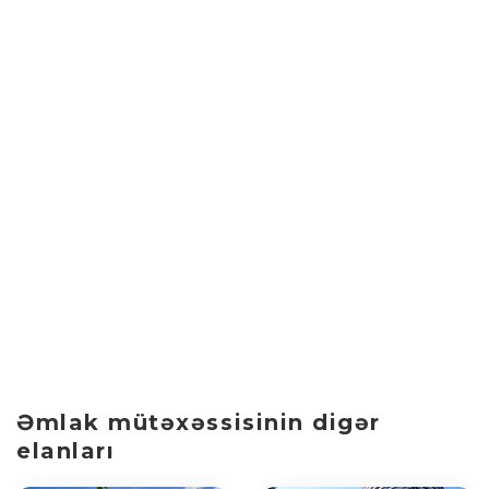
Əmlak mütəxəssisinin digər
elanları