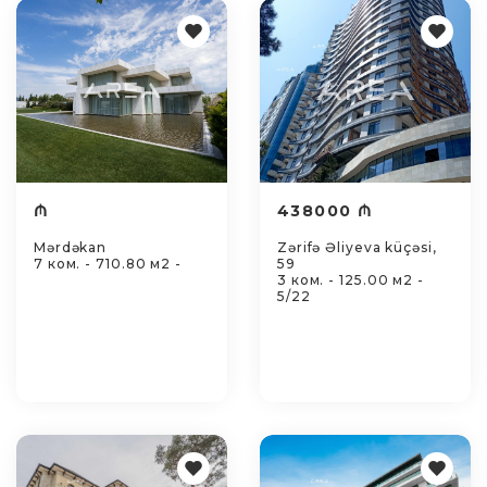
₼
438000 ₼
Mərdəkan
Zərifə Əliyeva küçəsi,
7 ком. - 710.80 м2 -
59
3 ком. - 125.00 м2 -
5/22