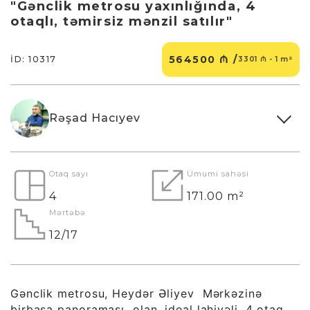
"Gənclik metrosu yaxınlığında, 4
otaqlı, təmirsiz mənzil satılır"
564500 ₼ /
İD: 10317
3301 ₼ - 1 m²
Rəşad Hacıyev
Otaq sayı
Ümumi sahəsi
4
171.00 m²
Mərtəbə
12/17
Gənclik metrosu, Heydər Əliyev Mərkəzinə
birbaşa panoraması olan, ideal lahiyəli, 4 otaq,