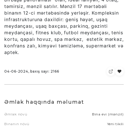
təmirsiz, mənzil satılır. Mənzil 17 mərtəbəli
binanın 12-ci mərtəbəsində yerləşir. Kompleksin
infrastrukturuna daxildir: geniş həyət, uşaq
meydançası, uşaq baxçası, parkinq, gəzinti
meydançasi, fitnes klub, futbol meydançası, tenis
kortu, qapalı hovuz, spa mərkəz, estetik mərkəz,
konfrans zalı, kimyəvi təmizləmə, supermarket və
aptek.
04-06-2024, baxış sayı: 2166
Əmlak haqqında məlumat
Əmlak növü
Bina evi (mənzil)
Binanın növü
Yeni tikili