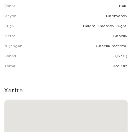
Şəhər
Bakı
Rayon
Nərimanov
Küçə
Baləmi Dadaşov küçəsi
Metro
Gənclik
Nişangah
Gənclik metrosu
Sənəd
Çıxarış
Təmir
Təmirsiz
Xəritə