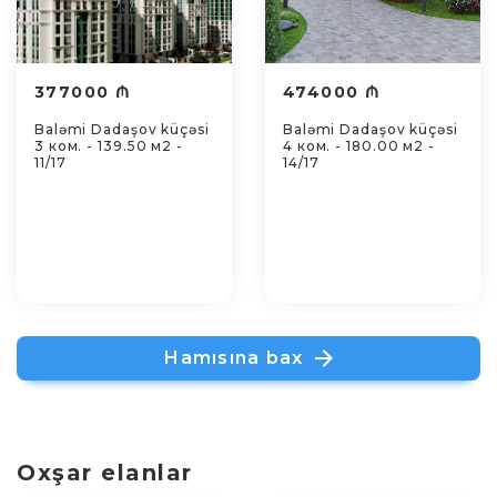
377000 ₼
474000 ₼
Baləmi Dadaşov küçəsi
Baləmi Dadaşov küçəsi
3 ком. - 139.50 м2 -
4 ком. - 180.00 м2 -
11/17
14/17
Hamısına bax
Oxşar elanlar