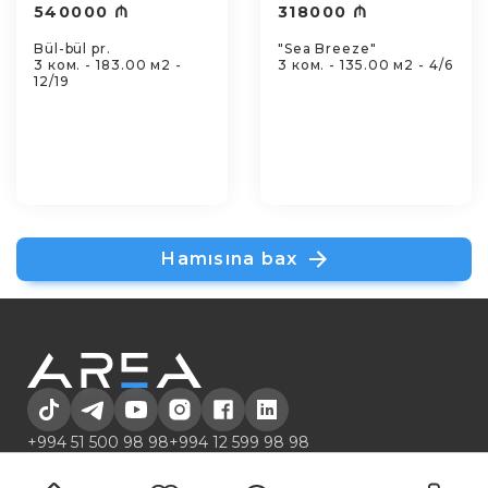
540000 ₼
318000 ₼
Bül-bül pr.
"Sea Breeze"
3 ком. - 183.00 м2 -
3 ком. - 135.00 м2 - 4/6
12/19
Hamısına bax
+994 51 500 98 98
+994 12 599 98 98
office@area.az
Azərbaycan, Bakı, Zərifə Əliyeva 55