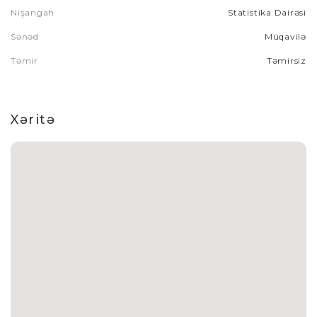
Nişangah
Statistika Dairəsi
Sənəd
Müqavilə
Təmir
Təmirsiz
Xəritə