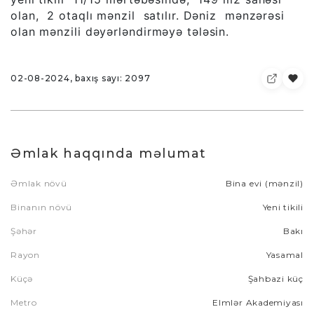
olan, 2 otaqlı mənzil satılır. Dəniz mənzərəsi
olan mənzili dəyərləndirməyə tələsin.
02-08-2024, baxış sayı: 2097
Əmlak haqqında məlumat
Əmlak növü
Bina evi (mənzil)
Binanın növü
Yeni tikili
Şəhər
Bakı
Rayon
Yasamal
Küçə
Şahbazi küç
Metro
Elmlər Akademiyası