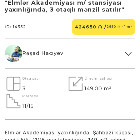
"Elmlər Akademiyası m/ stansiyası
yaxınlığında, 3 otaqlı mənzil satılır"
424650 ₼ /
İD: 14352
2850 ₼ - 1 m²
Rəşad Hacıyev
Otaq sayı
Ümumi sahəsi
3
149.00 m²
Mərtəbə
11/15
Elmlər Akademiyası yaxınlığında, Şahbazi küçəsi,
yeni tikili 11/15 mərtəbəsində, 149 m2 sahəsi