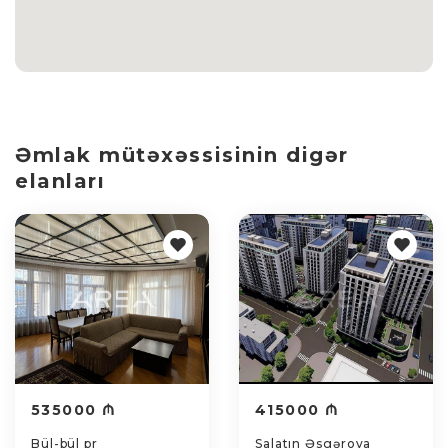
Əmlak mütəxəssisinin digər
elanları
535000 ₼
415000 ₼
Bül-bül pr
Salatın Əsgərova