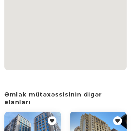
Əmlak mütəxəssisinin digər
elanları