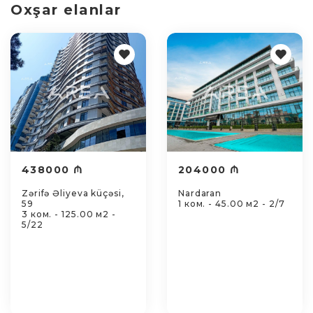
Oxşar elanlar
438000 ₼
204000 ₼
Zərifə Əliyeva küçəsi,
Nardaran
59
1 ком. - 45.00 м2 - 2/7
3 ком. - 125.00 м2 -
5/22