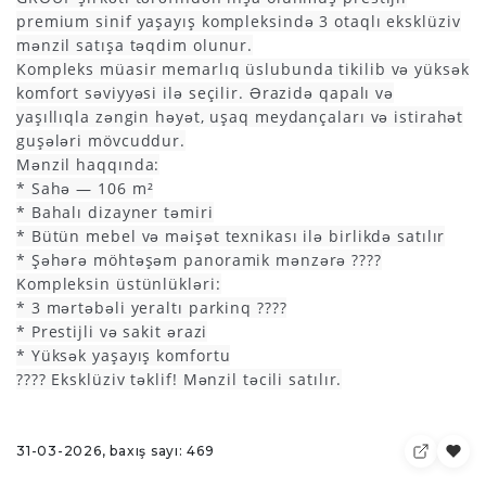
premium sinif yaşayış kompleksində 3 otaqlı eksklüziv
mənzil satışa təqdim olunur.
Kompleks müasir memarlıq üslubunda tikilib və yüksək
komfort səviyyəsi ilə seçilir. Ərazidə qapalı və
yaşıllıqla zəngin həyət, uşaq meydançaları və istirahət
guşələri mövcuddur.
Mənzil haqqında:
* Sahə — 106 m²
* Bahalı dizayner təmiri
* Bütün mebel və məişət texnikası ilə birlikdə satılır
* Şəhərə möhtəşəm panoramik mənzərə ????
Kompleksin üstünlükləri:
* 3 mərtəbəli yeraltı parkinq ????
* Prestijli və sakit ərazi
* Yüksək yaşayış komfortu
???? Eksklüziv təklif! Mənzil təcili satılır.
31-03-2026, baxış sayı: 469