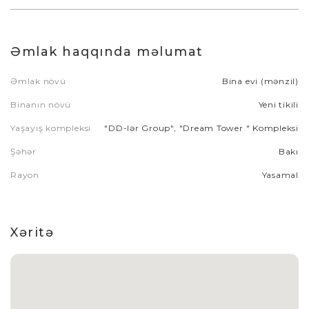
Əmlak haqqında məlumat
Əmlak növü
Bina evi (mənzil)
Binanın növü
Yeni tikili
Yaşayış kompleksi
"DD-lər Group", "Dream Tower " Kompleksi
Şəhər
Bakı
Rayon
Yasamal
Xəritə