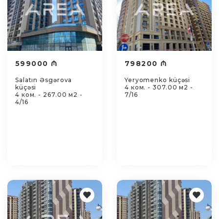
599000 ₼
798200 ₼
Salatın Əsgərova
Yeryomenko küçəsi
küçəsi
4 ком. - 307.00 м2 -
4 ком. - 267.00 м2 -
7/16
4/16