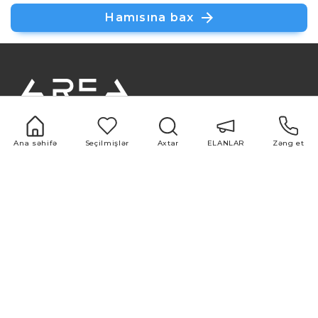
Hamısına bax
+994 51 500 98 98
+994 12 599 98 98
Ana səhifə
Seçilmişlər
Axtar
ELANLAR
Zəng et
office@area.az
Azərbaycan, Bakı, Zərifə Əliyeva 55
ELANLAR
Xidmətlər
1 otaqlı
Alqı-satqı
2 otaqlı
Təmir və dizayn
3 otaqlı
Qiymətləndirmə
4 otaqlı
Bazar araşdırması
5 otaqlı
Reklam və
marketinq
Faydalı keçidlər
Məqalələr