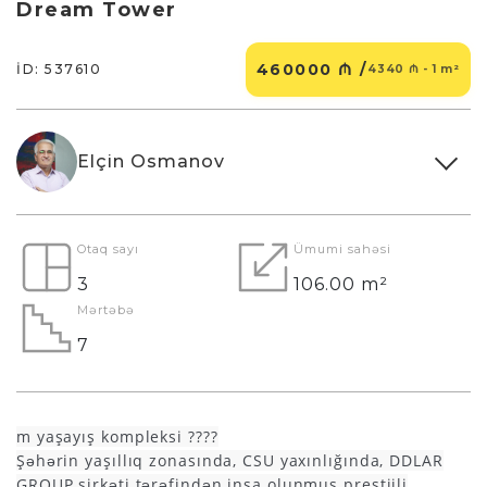
Dream Tower
460000 ₼ /
İD: 537610
4340 ₼ - 1 m²
Elçin Osmanov
Otaq sayı
Ümumi sahəsi
3
106.00 m²
Mərtəbə
7
m yaşayış kompleksi ????️
Şəhərin yaşıllıq zonasında, CSU yaxınlığında, DDLAR
GROUP şirkəti tərəfindən inşa olunmuş prestijli