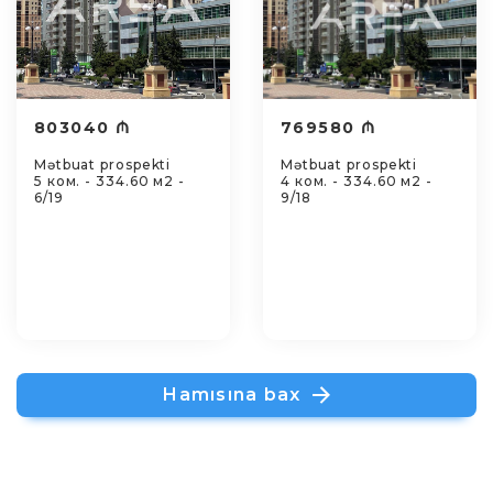
803040 ₼
769580 ₼
Mətbuat prospekti
Mətbuat prospekti
5 ком. - 334.60 м2 -
4 ком. - 334.60 м2 -
6/19
9/18
Hamısına bax