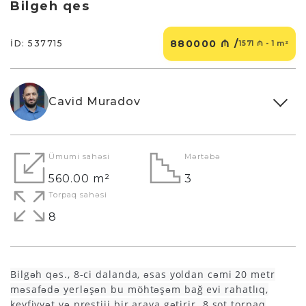
Bilgeh qes
880000 ₼ /
İD: 537715
1571 ₼ - 1 m²
Cavid Muradov
Ümumi sahəsi
Mərtəbə
560.00 m²
3
Torpaq sahəsi
8
Bilgəh qəs., 8-ci dalanda, əsas yoldan cəmi 20 metr
məsafədə yerləşən bu möhtəşəm bağ evi rahatlıq,
keyfiyyət və prestiji bir araya gətirir. 8 sot torpaq