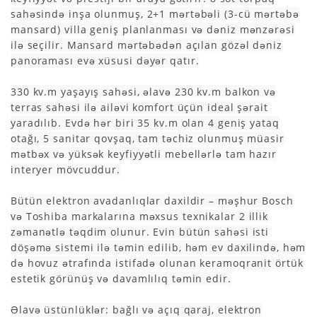
sahəsində inşa olunmuş, 2+1 mərtəbəli (3-cü mərtəbə
mansard) villa geniş planlanması və dəniz mənzərəsi
ilə seçilir. Mansard mərtəbədən açılan gözəl dəniz
panoraması evə xüsusi dəyər qatır.
330 kv.m yaşayış sahəsi, əlavə 230 kv.m balkon və
terras sahəsi ilə ailəvi komfort üçün ideal şərait
yaradılıb. Evdə hər biri 35 kv.m olan 4 geniş yataq
otağı, 5 sanitar qovşaq, tam təchiz olunmuş müasir
mətbəx və yüksək keyfiyyətli mebellərlə tam hazır
interyer mövcuddur.
Bütün elektron avadanlıqlar daxildir – məşhur Bosch
və Toshiba markalarına məxsus texnikalar 2 illik
zəmanətlə təqdim olunur. Evin bütün sahəsi isti
döşəmə sistemi ilə təmin edilib, həm ev daxilində, həm
də hovuz ətrafında istifadə olunan keramoqranit örtük
estetik görünüş və davamlılıq təmin edir.
Əlavə üstünlüklər: bağlı və açıq qaraj, elektron