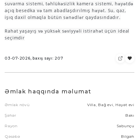
suvarma sistemi, təhlükəsizlik kamera sistemi, həyətdə
açıq besedka və tam abadlaşdırılmış həyət. Su, qaz,
işıq daxil olmaqla bütün sənədlər qaydasındadır.
Rahat yaşayış və yüksək səviyyəli istirahət üçün ideal
seçimdir
03-07-2026, baxış sayı: 207
Əmlak haqqında məlumat
Əmlak növü
Villa, Bağ evi, Həyət evi
Şəhər
Bakı
Rayon
Sabunçu
Qəsəbə
Bilgəh