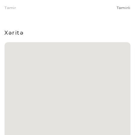
Təmir
Təmirli
Xəritə