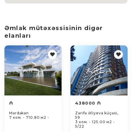
Əmlak mütəxəssisinin digər
elanları
₼
438000 ₼
Mərdəkan
Zərifə Əliyeva küçəsi,
7 ком. - 710.80 м2 -
59
3 ком. - 125.00 м2 -
5/22