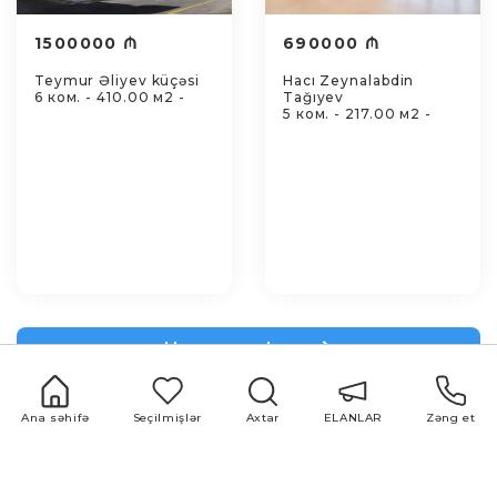
1500000 ₼
690000 ₼
Teymur Əliyev küçəsi
Hacı Zeynalabdin
6 ком. - 410.00 м2 -
Tağıyev
5 ком. - 217.00 м2 -
Hamısına bax
Ana səhifə
Seçilmişlər
Axtar
ELANLAR
Zəng et