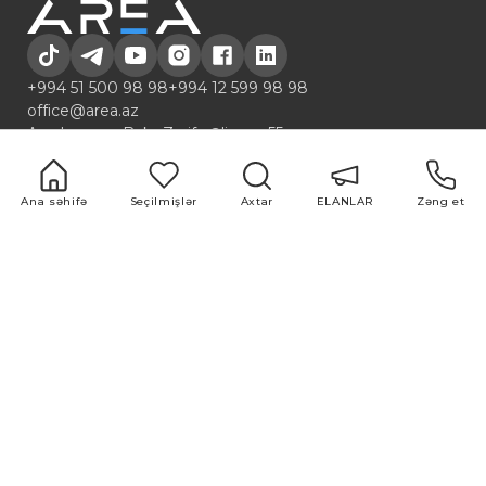
+994 51 500 98 98
+994 12 599 98 98
office@area.az
Azərbaycan, Bakı, Zərifə Əliyeva 55
ELANLAR
Xidmətlər
1 otaqlı
Alqı-satqı
Ana səhifə
Seçilmişlər
Axtar
ELANLAR
Zəng et
2 otaqlı
Təmir və dizayn
3 otaqlı
Qiymətləndirmə
4 otaqlı
Bazar araşdırması
5 otaqlı
Reklam və
marketinq
Faydalı keçidlər
Məqalələr
HAQQIMIZDA
Hamısı
Komandamız
Популярные
Нотариус