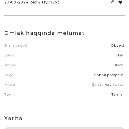
23-09-2024, baxış sayı: 1853
Əmlak haqqında məlumat
Əmlak növü
Obyekt
Şəhər
Bakı
Rayon
Xətai
Küçə
Babək prospekti
Metro
Şah İsmayıl Xətai
Təmir
Təmirli
Xəritə