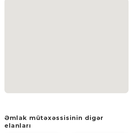
Əmlak mütəxəssisinin digər
elanları