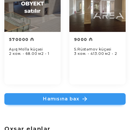
570000 ₼
9000 ₼
Aşıq Molla küçəsi
S.Rüstəmov küçəsi
2 ком. - 68.00 м2 - 1
3 ком. - 413.00 м2 - 2
Hamısına bax
Oxşar elanlar