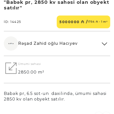
"Babək pr, 2850 kv sahəsi olan obyekt
satılır"
5000000 ₼ /
İD: 14425
1754 ₼ - 1 m²
Rəşad Zahid oğlu Hacıyev
Ümumi sahəsi
2850.00 m²
Babək pr, 6.5 sot-un daxilində, ümumi sahəsi
2850 kv olan obyekt satılır.