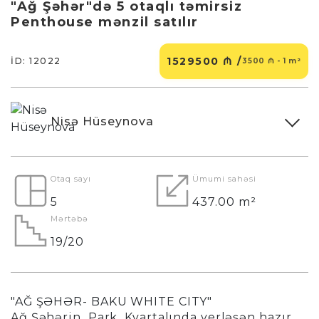
"Ağ Şəhər"də 5 otaqlı təmirsiz
Penthouse mənzil satılır
1529500 ₼ /
İD: 12022
3500 ₼ - 1 m²
Nisə Hüseynova
Otaq sayı
Ümumi sahəsi
5
437.00 m²
Mərtəbə
19/20
"AĞ ŞƏHƏR- BAKU WHITE CITY"
Ağ Şəhərin Park Kvartalında yerləşən hazır