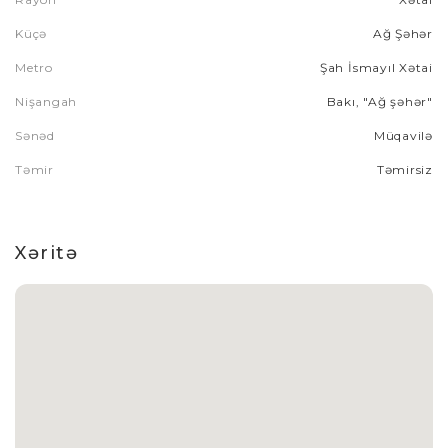
Küçə
Ağ Şəhər
Metro
Şah İsmayıl Xətai
Nişangah
Bakı, "Ağ şəhər"
Sənəd
Müqavilə
Təmir
Təmirsiz
Xəritə