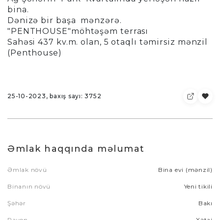
bina.
Dənizə bir başa mənzərə.
"PENTHOUSE"möhtəşəm terrası
Sahəsi 437 kv.m. olan, 5 otaqlı təmirsiz mənzil
(Penthouse)
25-10-2023, baxış sayı: 3752
Əmlak haqqında məlumat
Əmlak növü
Bina evi (mənzil)
Binanın növü
Yeni tikili
Şəhər
Bakı
Rayon
Xətai