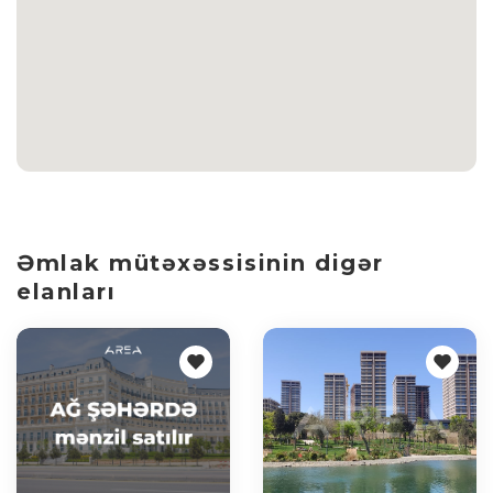
Əmlak mütəxəssisinin digər
elanları