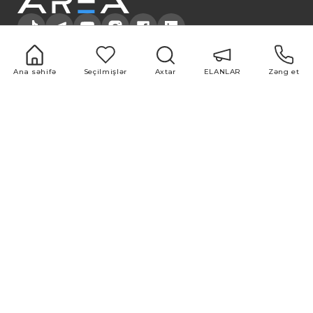
+994 51 500 98 98
+994 12 599 98 98
office@area.az
Ana səhifə
Seçilmişlər
Axtar
ELANLAR
Zəng et
Azərbaycan, Bakı, Zərifə Əliyeva 55
ELANLAR
Xidmətlər
1 otaqlı
Alqı-satqı
2 otaqlı
Təmir və dizayn
3 otaqlı
Qiymətləndirmə
4 otaqlı
Bazar araşdırması
5 otaqlı
Reklam və
marketinq
Faydalı keçidlər
Məqalələr
HAQQIMIZDA
Hamısı
Komandamız
Популярные
Нотариус