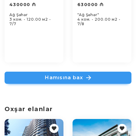
430000 ₼
630000 ₼
Ağ Şəhər
"Ağ Şəhər"
3 ком. - 120.00 м2 -
4 ком. - 200.00 м2 -
7/7
7/8
Hamısına bax
Oxşar elanlar