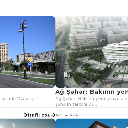
Ağ Şəhər: Bakının yeni
zisində “Cavanşir”
Ağ Şəhər, Bakının yeni simvolu ola
şəhərin tarixini və...
Ətraflı oxu
Avq 14, 2024