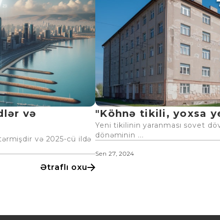
dlər və
"Köhnə tikili, yoxsa ye
Yeni tikilinin yaranması sovet dö
dönəminin ...
tərmişdir və 2025-cü ildə
Sen 27, 2024
Ətraflı oxu