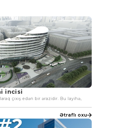
 incisi
raq çıxış edən bir ərazidir. Bu layihə,
Ətraflı oxu