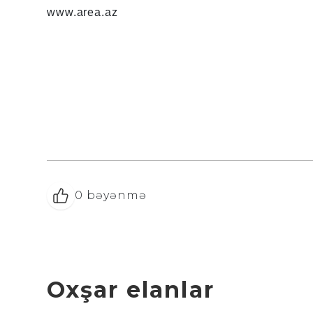
www.area.az
0
bəyənmə
Oxşar elanlar