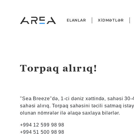
ELANLAR
XİDMƏTLƏR
Torpaq alırıq!
"Sea Breeze"də, 1-ci dəniz xəttində, sahəsi 30-
sahəsi alırıq. Torpaq sahəsini təcili satmaq ist
olunan nömrələr ilə əlaqə saxlaya bilərlər.
+994 12 599 98 98
+994 51 500 98 98