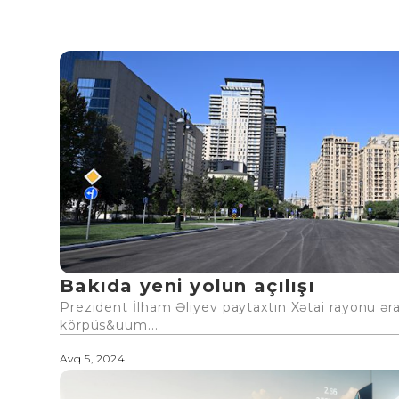
Bakıda yeni yolun açılışı
Prezident İlham Əliyev paytaxtın Xətai rayonu əra
körpüs&uum...
Avq 5, 2024