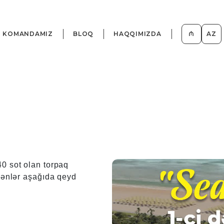
KOMANDAMIZ
BLOQ
HAQQIMIZDA
₼
AZ
40 sot olan torpaq
əyənlər aşağıda qeyd