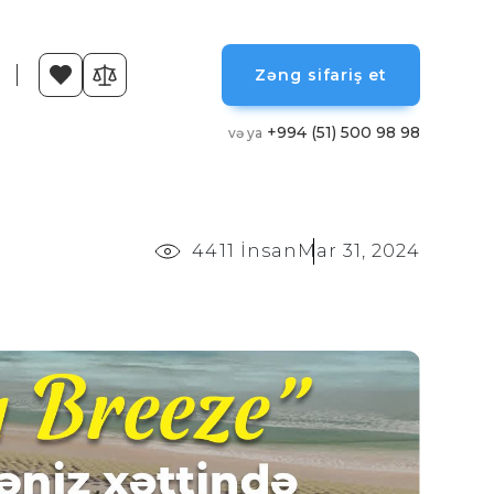
Zəng sifariş et
+994 (51) 500 98 98
və ya
4411 İnsan
Mar 31, 2024