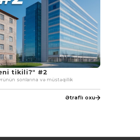
ni tikili?" #2
vrünün sonlarına və müstəqillik
Ətraflı oxu