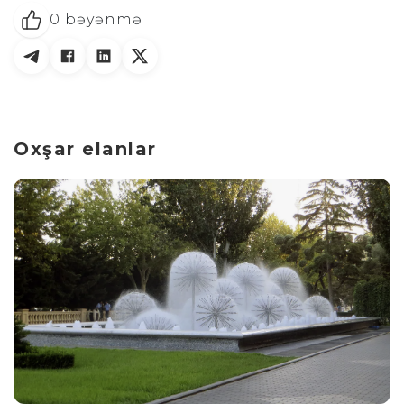
0
bəyənmə
Oxşar elanlar