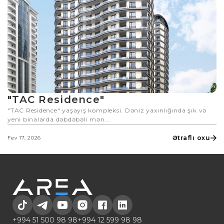
"TAC Residence"
"TAC Residence" yaşayış kompleksi. Dəniz yaxınlığında şık və
yeni binalarda dəbdəbəli mən...
Ətraflı oxu
Fev 17, 2026
+994 51 500 98 98
+994 12 599 98 98