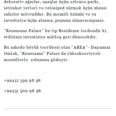
dekorativ ağaclar, uşaqlar üçün əyləncə parkı,
istirahət yerləri və velosiped sürmək üçün xüsusi
sahələr mövcuddur. Bu mənzili özünüz və ya
investisiya üçün alsanız, peşman olmayacaqsınız.
“Renessans Palace” bu tip Residence-lərdəndir ki,
etdiyiniz investisiya mütləq geri dönəcəkdir.
Bu sahədə böyük təcrübəsi olan “AREA”- Daşınmaz
Əmlak, “Renessans” Palace da yüksəksəviyyəli
mənzillərlə yolunuzu gözləyir.
+99412 599 98 98
+99451 500 98 98