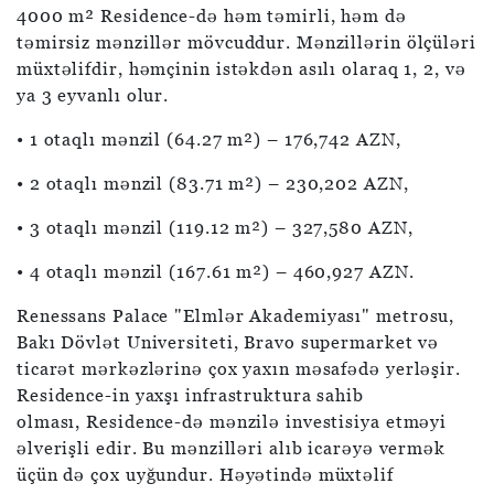
4000 m² Residence-də həm təmirli, həm də
təmirsiz mənzillər mövcuddur. Mənzillərin ölçüləri
müxtəlifdir, həmçinin istəkdən asılı olaraq 1, 2, və
ya 3 eyvanlı olur.
• 1 otaqlı mənzil (64.27 m²) – 176,742 AZN,
• 2 otaqlı mənzil (83.71 m²) – 230,202 AZN,
• 3 otaqlı mənzil (119.12 m²) – 327,580 AZN,
• 4 otaqlı mənzil (167.61 m²) – 460,927 AZN.
Renessans Palace "Elmlər Akademiyası" metrosu,
Bakı Dövlət Universiteti, Bravo supermarket və
ticarət mərkəzlərinə çox yaxın məsafədə yerləşir.
Residence-in yaxşı infrastruktura sahib
olması, Residence-də mənzilə investisiya etməyi
əlverişli edir. Bu mənzilləri alıb icarəyə vermək
üçün də çox uyğundur. Həyətində müxtəlif