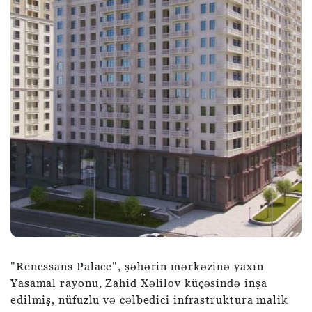
"Renessans Palace", şəhərin mərkəzinə yaxın
Yasamal rayonu, Zahid Xəlilov küçəsində inşa
edilmiş, nüfuzlu və cəlbedici infrastruktura malik