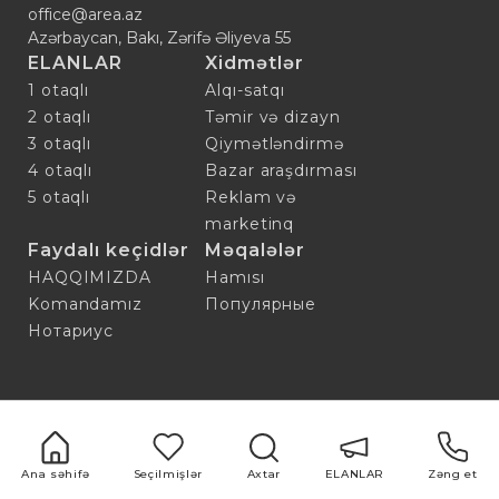
office@area.az
Azərbaycan, Bakı, Zərifə Əliyeva 55
ELANLAR
Xidmətlər
1 otaqlı
Alqı-satqı
2 otaqlı
Təmir və dizayn
3 otaqlı
Qiymətləndirmə
4 otaqlı
Bazar araşdırması
5 otaqlı
Reklam və
marketinq
Faydalı keçidlər
Məqalələr
HAQQIMIZDA
Hamısı
Komandamız
Популярные
Нотариус
Ana səhifə
Seçilmişlər
Axtar
ELANLAR
Zəng et