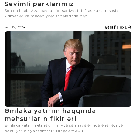
Sevimli parklarımız
Son onillikdə Azərbaycan iqtisadiyyat, infrastruktur, sosial
xidmətlər və mədəniyyət sahələrində b&o...
Ətraflı oxu
Sen 17, 2024
Əmlaka yatırım haqqında
məhşurların fikirləri
Əmlaka yatırım etmək, maliyyə sərmayələrində ənənəvi və
populyar bir yanaşmadır. Bir çox m&uu...