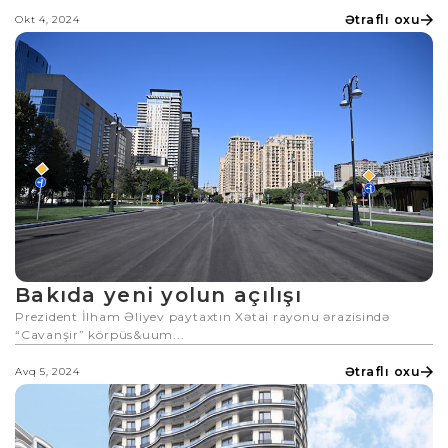
Ətraflı oxu
Okt 4, 2024
Bakıda yeni yolun açılışı
Prezident İlham Əliyev paytaxtın Xətai rayonu ərazisində
“Cavanşir” körpüs&uum...
Ətraflı oxu
Avq 5, 2024