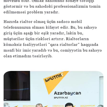
mövzusu olur. Əmlak sahəsində sənaye tərəqqi
göstərmir və bu sahədəki professionalizmin təmin
edilməməsi problem yaradır.
Hazırda rialtor olmaq üçün sadəcə mobil
telefonunuzun olması kifayət edir. Bu, bu sahəyə
giriş üçün aşağı bir eşik yaradır, lakin bu,
müştərilər üçün riskləri artırır. Rialtorların
köməksiz fəaliyyətləri "qara rialtorlar" haqqında
mənfi bir imic yaradıb və bu, cəmiyyətin bu sahəyə
olan etimadını təsirləyib.