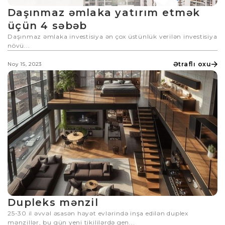
Daşınmaz əmlaka yatırım etmək
üçün 4 səbəb
Daşınmaz əmlaka investisiya ən çox üstünlük verilən investisiya
növü...
Ətraflı oxu
Noy 15, 2023
Dupleks mənzil
25-30 il əvvəl əsasən həyət evlərində inşa edilən duplex
mənzillər, bu gün yeni tikililərdə gen...