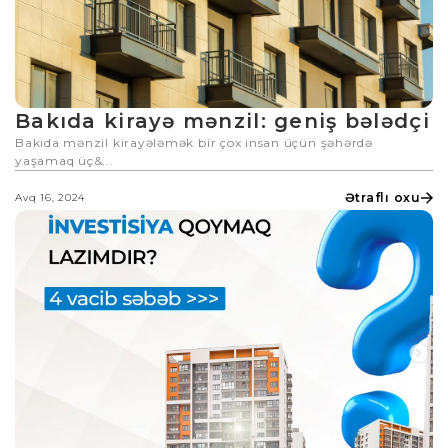
Bakıda kirayə mənzil: geniş bələdçi
Bakıda mənzil kirayələmək bir çox insan üçün şəhərdə
yaşamaq üç&...
Ətraflı oxu
Avq 16, 2024