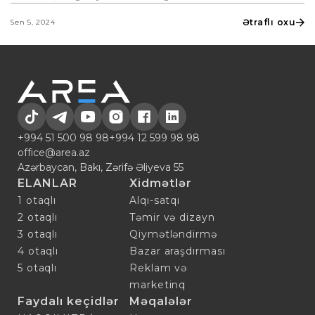
Ətraflı oxu
Sen 5, 2024
+994 51 500 98 98
+994 12 599 98 98
office@area.az
Azərbaycan, Bakı, Zərifə Əliyeva 55
ELANLAR
Xidmətlər
1 otaqlı
Alqı-satqı
2 otaqlı
Təmir və dizayn
3 otaqlı
Qiymətləndirmə
4 otaqlı
Bazar araşdırması
5 otaqlı
Reklam və
marketinq
Faydalı keçidlər
Məqalələr