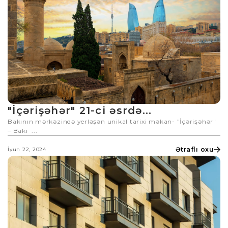
"İçərişəhər" 21-ci əsrdə...
Bakının mərkəzində yerləşən unikal tarixi məkan- "İçərişəhər"
– Bakı ...
Ətraflı oxu
İyun 22, 2024