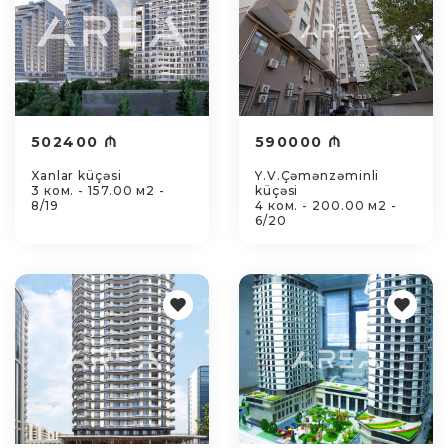
502400 ₼
590000 ₼
Xanlar küçəsi
Y.V.Çəmənzəminli
3 ком. - 157.00 м2 -
küçəsi
8/19
4 ком. - 200.00 м2 -
6/20