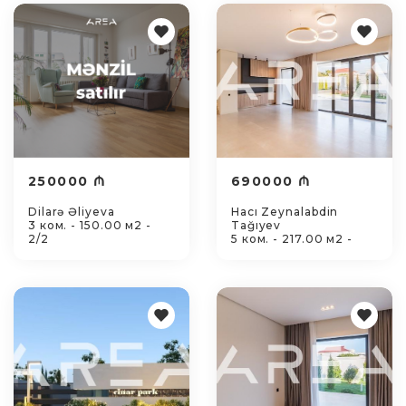
250000 ₼
690000 ₼
Dilarə Əliyeva
Hacı Zeynalabdin
3 ком. - 150.00 м2 -
Tağıyev
2/2
5 ком. - 217.00 м2 -