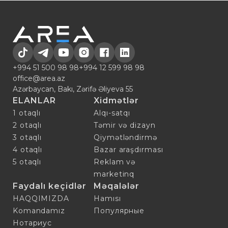
+994 51 500 98 98
+994 12 599 98 98
office@area.az
Azərbaycan, Bakı, Zərifə Əliyeva 55
ELANLAR
Xidmətlər
1 otaqlı
Alqı-satqı
2 otaqlı
Təmir və dizayn
3 otaqlı
Qiymətləndirmə
4 otaqlı
Bazar araşdırması
5 otaqlı
Reklam və
marketinq
Faydalı keçidlər
Məqalələr
HAQQIMIZDA
Hamısı
Komandamız
Популярные
Нотариус