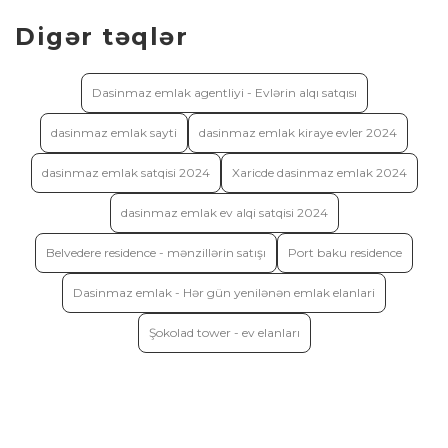
Digər təqlər
Dasinmaz emlak agentliyi - Evlərin alqı satqısı
dasinmaz emlak sayti
dasinmaz emlak kiraye evler 2024
dasinmaz emlak satqisi 2024
Xaricde dasinmaz emlak 2024
dasinmaz emlak ev alqi satqisi 2024
Belvedere residence - mənzillərin satışı
Port baku residence
Dasinmaz emlak - Hər gün yenilənən emlak elanlari
Şokolad tower - ev elanları