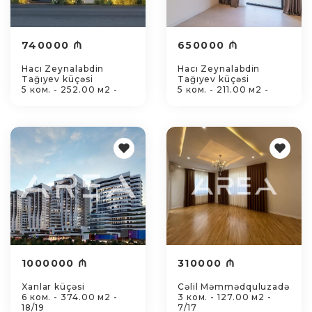
740000 ₼
650000 ₼
Hacı Zeynalabdin
Hacı Zeynalabdin
Tağıyev küçəsi
Tağıyev küçəsi
5 ком. - 252.00 м2 -
5 ком. - 211.00 м2 -
1000000 ₼
310000 ₼
Xanlar küçəsi
Cəlil Məmmədquluzadə
6 ком. - 374.00 м2 -
3 ком. - 127.00 м2 -
18/19
7/17