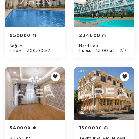
950000 ₼
204000 ₼
Şağan
Nardaran
5 ком. - 300.00 м2 -
1 ком. - 45.00 м2 - 2/7
540000 ₼
1500000 ₼
Bül-bül pr.
Teymur Əliyev küçəsi