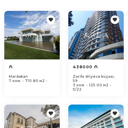
₼
438000 ₼
Mərdəkan
Zərifə Əliyeva küçəsi,
7 ком. - 710.80 м2 -
59
3 ком. - 125.00 м2 -
5/22