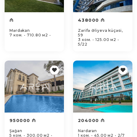
₼
438000 ₼
Mərdəkan
Zərifə Əliyeva küçəsi,
7 ком. - 710.80 м2 -
59
3 ком. - 125.00 м2 -
5/22
950000 ₼
204000 ₼
Şağan
Nardaran
5 ком. - 300.00 м2 -
1 ком. - 45.00 м2 - 2/7