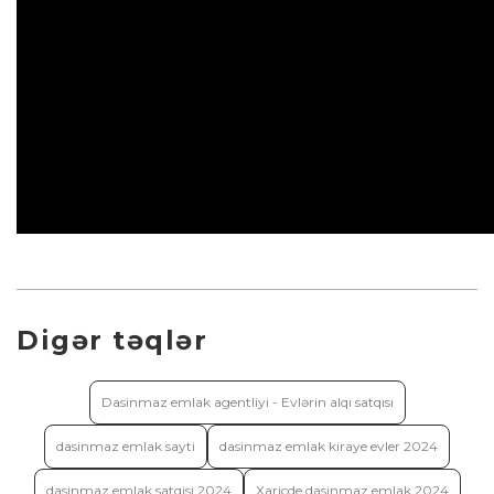
Digər təqlər
Dasinmaz emlak agentliyi - Evlərin alqı satqısı
dasinmaz emlak sayti
dasinmaz emlak kiraye evler 2024
dasinmaz emlak satqisi 2024
Xaricde dasinmaz emlak 2024