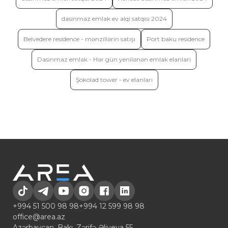
dasinmaz emlak ev alqi satqisi 2024
Belvedere residence - mənzillərin satışı
Port baku residence
Dasinmaz emlak - Hər gün yenilənən emlak elanlari
Şokolad tower - ev elanları
+994 51 500 98 98
+994 12 599 98 98
office@area.az
Azərbaycan, Bakı, Zərifə Əliyeva 55