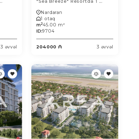
..
"Sea Breeze" Resortda 1 ...
Nardaran
1 otaq
2
m
45.00 m²
ID:
9704
3 əvvəl
204000 ₼
3 əvvəl