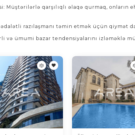
i: Müştərilərlə qarşılıqlı əlaqə qurmaq, onların
da ədalətli razılaşmanı təmin etmək üçün qiymət da
erli və ümumi bazar tendensiyalarını izləməklə m