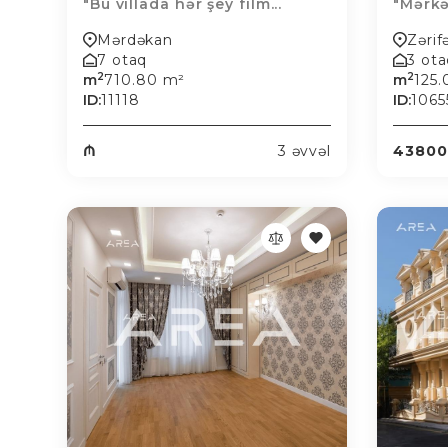
"Bu villada hər şey film...
"Mərkə
Mərdəkan
Zərif
7 otaq
3 ot
2
2
m
710.80 m²
m
125
ID:
11118
ID:
1065
₼
3 əvvəl
43800