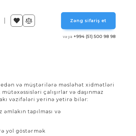
Zəng sifariş et
+994 (51) 500 98 98
və ya
ş edən və müştərilərə məsləhət xidmətləri
mütəxəssisləri çalışırlar və daşınmaz
 vəzifələri yerinə yetirə bilər:
 əmlakın tapılması və
ərə yol göstərmək