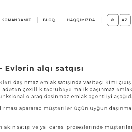
KOMANDAMIZ
BLOQ
HAQQIMIZDA
₼
AZ
 Evlərin alqı satqısı
ləri daşınmaz əmlak satışında vasitəçi kimi çıxı
 adətən çoxillik təcrübəyə malik daşınmaz əmlak 
nksional olaraq dasinmaz emlak agentliyi aşağıdakı
dırması apararaq müştərilər üçün uyğun daşınmaz
lakın satışı və ya icarəsi proseslərində müştəril