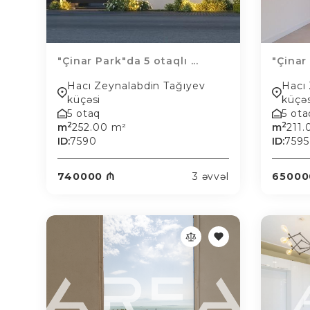
"Çinar Park"da 5 otaqlı ...
"Çinar 
Hacı Zeynalabdin Tağıyev
Hacı
küçəsi
küçəs
5 otaq
5 ota
2
2
m
252.00 m²
m
211
ID:
7590
ID:
7595
740000 ₼
3 əvvəl
65000