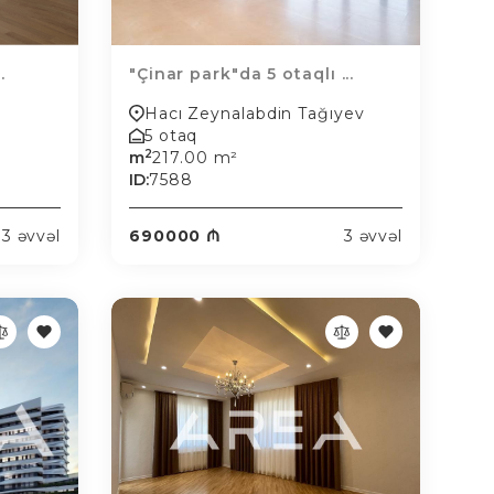
.
"Çinar park"da 5 otaqlı ...
Hacı Zeynalabdin Tağıyev
5 otaq
2
m
217.00 m²
ID:
7588
3 əvvəl
690000 ₼
3 əvvəl