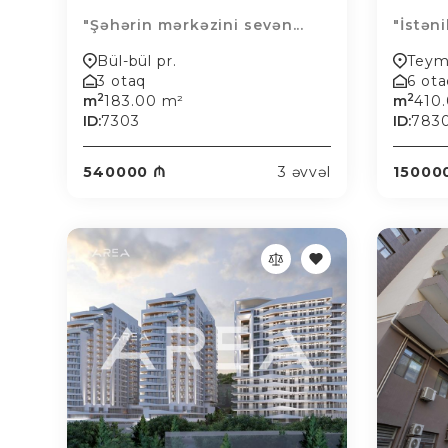
"Şəhərin mərkəzini sevən...
"İstən
Bül-bül pr.
Teymu
3 otaq
6 ot
2
2
m
183.00 m²
m
410
ID:
7303
ID:
783
540000 ₼
3 əvvəl
15000