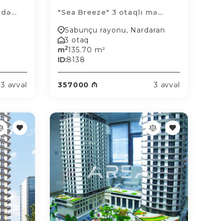
də...
"Sea Breeze" 3 otaqlı mə...
Sabunçu rayonu, Nardaran
3 otaq
2
m
135.70 m²
ID:
8138
3 əvvəl
357000 ₼
3 əvvəl