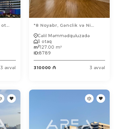
t...
"8 Noyabr, Gənclik və Ni...
Cəlil Məmmədquluzadə
3 otaq
2
m
127.00 m²
ID:
8789
3 əvvəl
310000 ₼
3 əvvəl