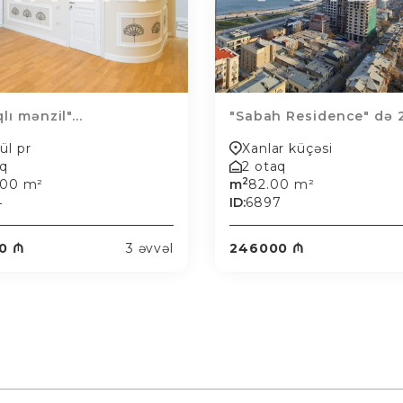
lı mənzil"...
"Sabah Residence" də 2 
ül pr
Xanlar küçəsi
aq
2 otaq
2
.00 m²
m
82.00 m²
4
ID:
6897
0 ₼
3 əvvəl
246000 ₼