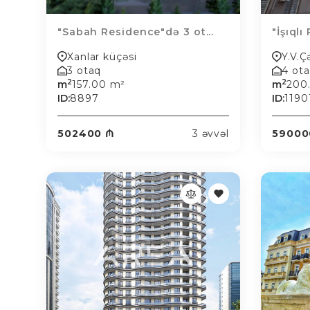
"Sabah Residence"də 3 ot...
"İşıqlı
Xanlar küçəsi
Y.V.
3 otaq
4 ot
2
2
m
157.00 m²
m
200
ID:
8897
ID:
1190
502400 ₼
3 əvvəl
59000