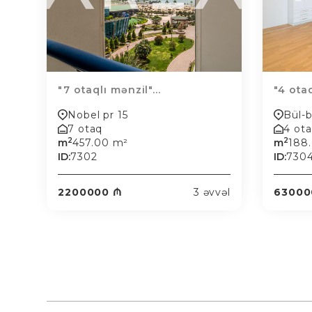
"7 otaqlı mənzil"...
"4 otaq
Nobel pr 15
Bül-b
7 otaq
4 ot
2
2
m
457.00 m²
m
188
ID:
7302
ID:
730
2200000 ₼
3 əvvəl
63000