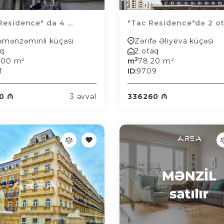
 Residence" da 4 ...
"Tac Residence"də 2 ota
Çəmənzəminli küçəsi
Zərifə Əliyeva küçəsi
aq
2 otaq
2
.00 m²
m
78.20 m²
1
ID:
9709
0 ₼
3 əvvəl
336260 ₼