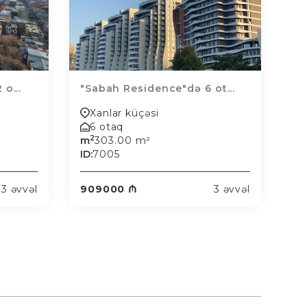
o...
"Sabah Residence"də 6 ot...
Xanlar küçəsi
6 otaq
2
m
303.00 m²
ID:
7005
3 əvvəl
909000 ₼
3 əvvəl