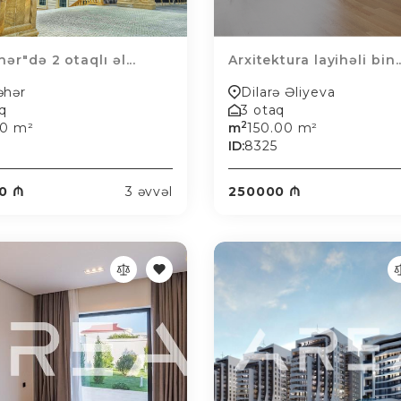
ər"də 2 otaqlı əl...
Arxitektura layihəli bin..
əhər
Dilarə Əliyeva
aq
3 otaq
2
00 m²
m
150.00 m²
6
ID:
8325
0 ₼
3 əvvəl
250000 ₼