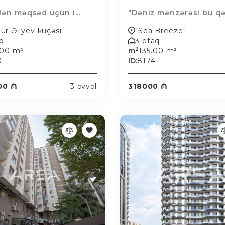
ilən məqsəd üçün i...
"Dəniz mənzərəsi bu qə
r Əliyev küçəsi
"Sea Breeze"
aq
3 otaq
2
.00 m²
m
135.00 m²
0
ID:
8174
00 ₼
3 əvvəl
318000 ₼