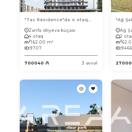
"Tac Residence"də 4 otaq...
"Ağ Şəh
Zərifə Əliyeva küçəsi
Ağ Ş
4 otaq
2 ot
2
2
m
162.00 m²
m
62.
ID:
9707
ID:
946
700040 ₼
3 əvvəl
27000