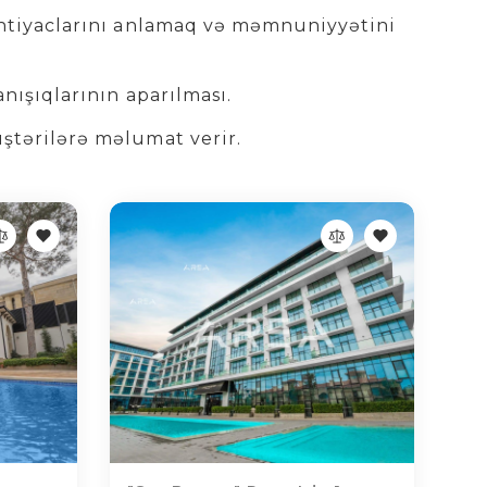
 ehtiyaclarını anlamaq və məmnuniyyətini
nışıqlarının aparılması.
üştərilərə məlumat verir.