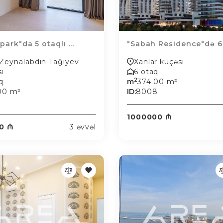
park"da 5 otaqlı ...
"Sabah Residence"də 6 o
 Zeynalabdin Tağıyev
Xanlar küçəsi
i
6 otaq
2
q
m
374.00 m²
.00 m²
ID:
8008
1000000 ₼
0 ₼
3 əvvəl