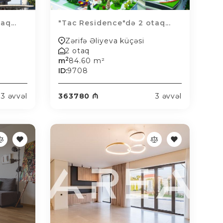
q...
"Tac Residence"də 2 otaq...
Zərifə Əliyeva küçəsi
2 otaq
2
m
84.60 m²
ID:
9708
3 əvvəl
363780 ₼
3 əvvəl