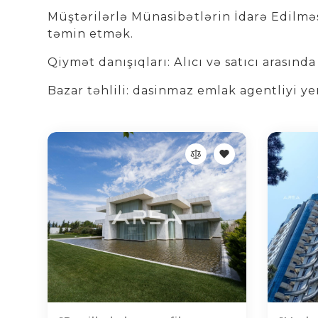
Müştərilərlə Münasibətlərin İdarə Edilməs
təmin etmək.
Qiymət danışıqları: Alıcı və satıcı arasın
Bazar təhlili: dasinmaz emlak agentliyi y