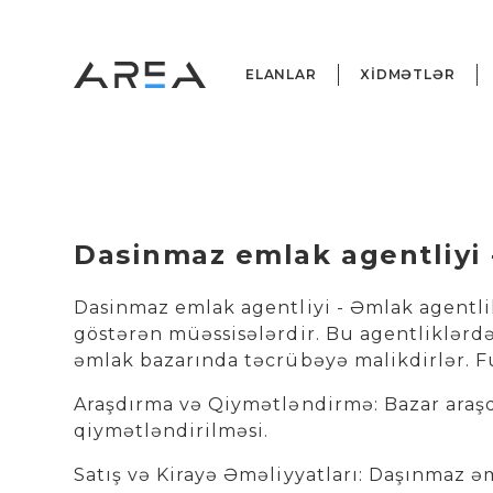
ELANLAR
XİDMƏTLƏR
Dasinmaz emlak agentliyi -
Dasinmaz emlak agentliyi - Əmlak agentlik
göstərən müəssisələrdir. Bu agentliklərdə
əmlak bazarında təcrübəyə malikdirlər. Fu
Araşdırma və Qiymətləndirmə: Bazar araş
qiymətləndirilməsi.
Satış və Kirayə Əməliyyatları: Daşınmaz əm