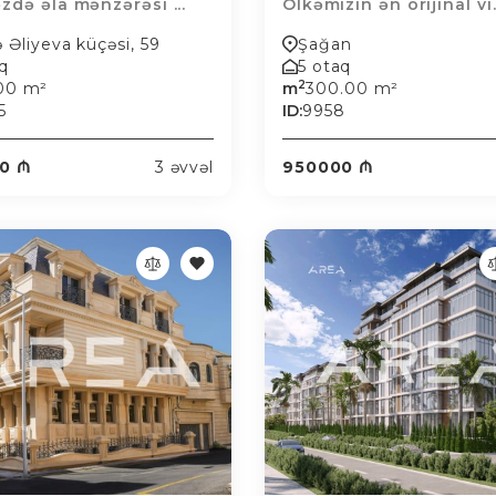
zdə əla mənzərəsi ...
Ölkəmizin ən orijinal vi.
ə Əliyeva küçəsi, 59
Şağan
aq
5 otaq
2
.00 m²
m
300.00 m²
5
ID:
9958
0 ₼
3 əvvəl
950000 ₼