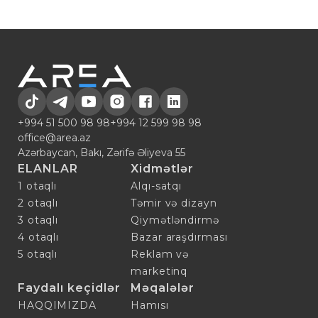
+994 51 500 98 98
+994 12 599 98 98
office@area.az
Azərbaycan, Bakı, Zərifə Əliyeva 55
ELANLAR
Xidmətlər
1 otaqlı
Alqı-satqı
2 otaqlı
Təmir və dizayn
3 otaqlı
Qiymətləndirmə
4 otaqlı
Bazar araşdırması
5 otaqlı
Reklam və
marketinq
Faydalı keçidlər
Məqalələr
HAQQIMIZDA
Hamısı