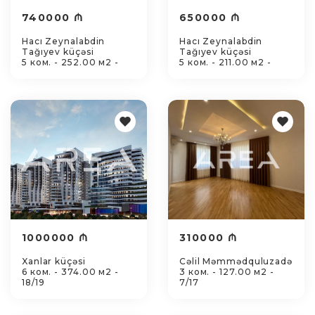
740000 ₼
650000 ₼
Hacı Zeynalabdin
Hacı Zeynalabdin
Tağıyev küçəsi
Tağıyev küçəsi
5 ком. - 252.00 м2 -
5 ком. - 211.00 м2 -
1000000 ₼
310000 ₼
Xanlar küçəsi
Cəlil Məmmədquluzadə
6 ком. - 374.00 м2 -
3 ком. - 127.00 м2 -
18/19
7/17