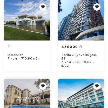
₼
438000 ₼
Mərdəkan
Zərifə Əliyeva küçəsi,
7 ком. - 710.80 м2 -
59
3 ком. - 125.00 м2 -
5/22