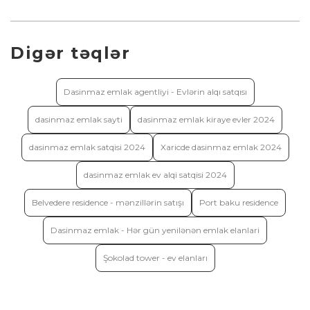
Digər təqlər
Dasinmaz emlak agentliyi - Evlərin alqı satqısı
dasinmaz emlak sayti
dasinmaz emlak kiraye evler 2024
dasinmaz emlak satqisi 2024
Xaricde dasinmaz emlak 2024
dasinmaz emlak ev alqi satqisi 2024
Belvedere residence - mənzillərin satışı
Port baku residence
Dasinmaz emlak - Hər gün yenilənən emlak elanlari
Şokolad tower - ev elanları