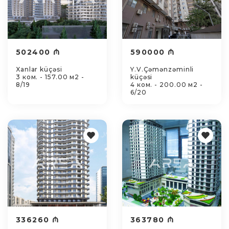
502400 ₼
590000 ₼
Xanlar küçəsi
Y.V.Çəmənzəminli
3 ком. - 157.00 м2 -
küçəsi
8/19
4 ком. - 200.00 м2 -
6/20
336260 ₼
363780 ₼