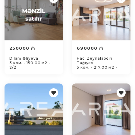
250000 ₼
690000 ₼
Dilarə Əliyeva
Hacı Zeynalabdin
3 ком. - 150.00 м2 -
Tağıyev
2/2
5 ком. - 217.00 м2 -